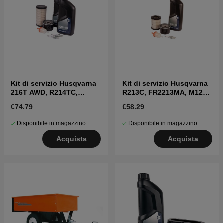
Kit di servizio Husqvarna
Kit di servizio Husqvarna
216T AWD, R214TC,
R213C, FR2213MA, M125-
R214TAWD, R214T, TC
94FH, TC 130
€74.79
€58.29
139T , TC 142/T
Disponibile in magazzino
Disponibile in magazzino
Acquista
Acquista