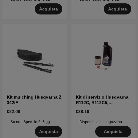
Acquista
Acquista
Kit mulching Husqvarna Z
Kit di servizio Husqvarna
342iF
R112C, R112C5,
FR2312MA, FR2312M
€82.09
€38.19
Su ord. Sped. in 2–5 gg
Disponibile in magazzino
Acquista
Acquista