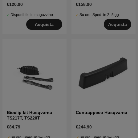
€120.90
€158.90
Disponibile in magazzino
Su ord. Sped. in 2–5 gg
Acquista
Acquista
Bioclip kit Husqvarna
Contrappeso Husqvarna
TS217T, TS220T
€84.79
€244.90
Su ord. Sped. in 2–5 gg
Su ord. Sped. in 2–5 gg