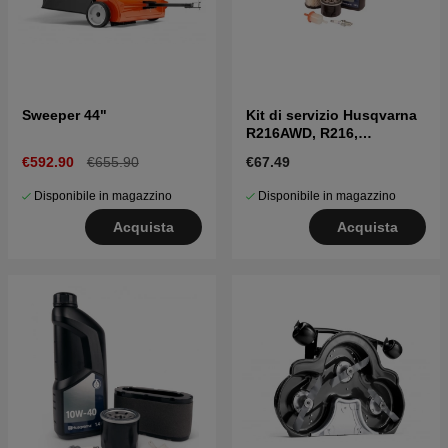
Sweeper 44"
Kit di servizio Husqvarna
R216AWD, R216,
FR2216MA,
€592.90
€655.90
€67.49
FR2216MA4X4, R115C,
FR2315MA, TC 138, TS
Disponibile in magazzino
Disponibile in magazzino
142, TS 142L
Acquista
Acquista