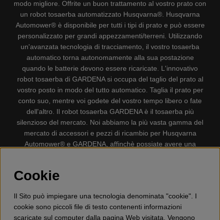
modo migliore. Offrite un buon trattamento al vostro prato con
un robot tosaerba automatizzato Husqvarna®. Husqvarna
Automower® è disponibile per tutti i tipi di prato e può essere
personalizzato per grandi appezzamenti/terreni. Utilizzando
un'avanzata tecnologia di tracciamento, il vostro tosaerba
automatico torna autonomamente alla sua postazione
quando le batterie devono essere ricaricate. L'innovativo
robot tosaerba di GARDENA si occupa del taglio del prato al
vostro posto in modo del tutto automatico. Taglia il prato per
conto suo, mentre voi godete del vostro tempo libero o fate
dell'altro. Il robot tosaerba GARDENA è il tosaerba più
silenzioso del mercato. Noi abbiamo la più vasta gamma del
mercato di accessori e pezzi di ricambio per Husqvarna
Automower® e GARDENA, affinchè possiate avere una
gestione il più possibile comoda e semplice del vostro robot
tosaerba. Gplshop vende anche Husqvarna Motoseghe,
Cookie
Accessori per la protezione personale, Decespugliatori,
Tosasiepi, Motozappe, Soffiatori, Spazzaneve, Idropulitrici,
Il Sito può impiegare una tecnologia denominata "cookie". I
Aspirapolvere, Mototroncatrici, Attrezzature Forestali,
cookie sono piccoli file di testo contenenti informazioni
Lubrificanti, Carburanti, Giocattolo per bambini ETC.
scaricate sul computer dalla pagina Web visitata. Vengono