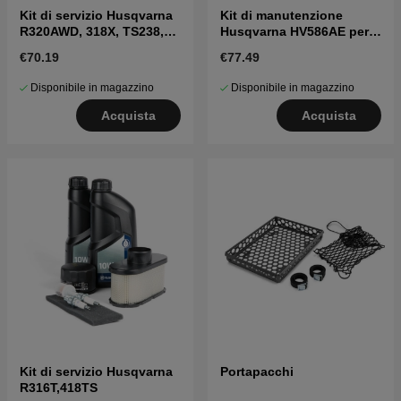
Kit di servizio Husqvarna
Kit di manutenzione
R320AWD, 318X, TS238,
Husqvarna HV586AE per
TC238
Rider e trattori
€70.19
€77.49
Disponibile in magazzino
Disponibile in magazzino
Acquista
Acquista
Kit di servizio Husqvarna
Portapacchi
R316T,418TS