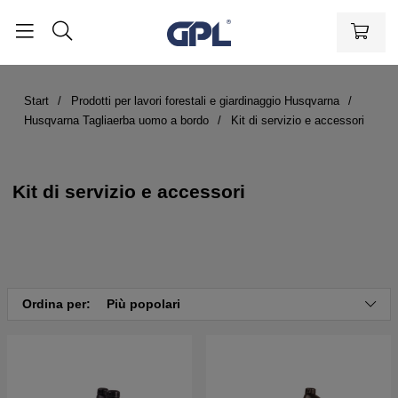
Start
Prodotti per lavori forestali e giardinaggio Husqvarna
Husqvarna Tagliaerba uomo a bordo
Kit di servizio e accessori
Kit di servizio e accessori
Ordina per:
Più popolari