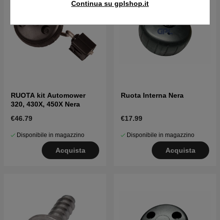
Continua su gplshop.it
RUOTA kit Automower
Ruota Interna Nera
320, 430X, 450X Nera
€46.79
€17.99
Disponibile in magazzino
Disponibile in magazzino
Acquista
Acquista