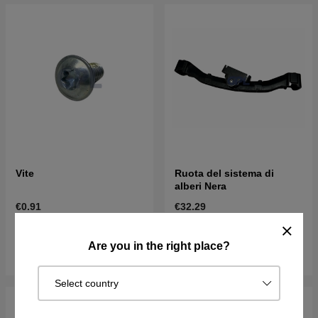
Vite
Ruota del sistema di
alberi Nera
€0.91
€32.29
Disponibile in magazzino
Disponibile in magazzino
Are you in the right place?
Acquista
Acquista
Select country