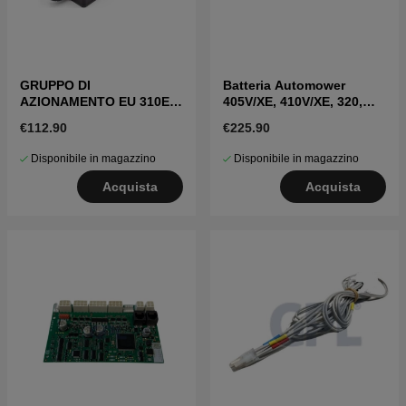
GRUPPO DI
Batteria Automower
AZIONAMENTO EU 310E
405V/XE, 410V/XE, 320,
Nera, 410XE Nera, 320,
430V/X Nera
€112.90
€225.90
420, 520
Disponibile in magazzino
Disponibile in magazzino
Acquista
Acquista