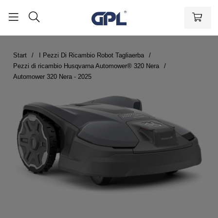
Start
I Pezzi Di Ricambio Robot Tagliaerba
Pezzi di ricambio Husqvarna Automower® 320 Nera
Automower 320 Nera - 2025