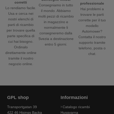
corretti
professionale
Consegniamo in tutto
Lo rendiamo facile.
Hai problemi a
il mondo. Abbiamo
Usa e cerca nei
trovare le parti
molti pezzi di ricambio
nostri elenchi di
corrette per il tuo
in magazzino e
parti di ricambio
modello
normalmente li
per trovare quella
Automower?
consegneremo dalla
parte specifica di
Contatta il nostro
Svezia a destinazione
cui hai bisogno.
supporto tramite
entro 5 giorni.
Ordinalo
telefono, posta o
direttamente online
chat.
tramite il nostro
negozio online.
GPL shop
Informazioni
Transportgatan 39
Catalogo ricambi
422 46 Hisings Backa
Husqvarna