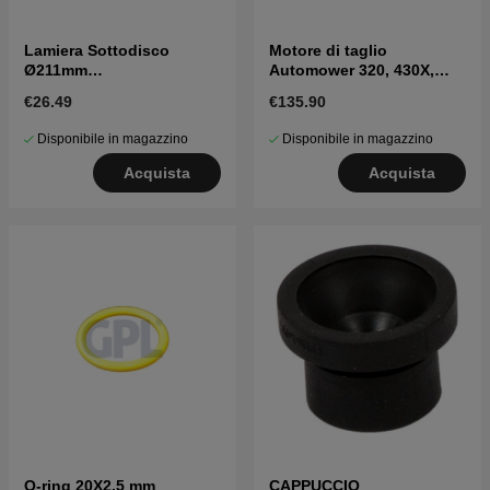
Lamiera Sottodisco
Motore di taglio
Ø211mm
Automower 320, 430X,
420,430X,440,450X, Nera
450X, 430V, 450V Nera
€26.49
€135.90
2020->
Disponibile in magazzino
Disponibile in magazzino
Acquista
Acquista
O-ring 20X2,5 mm
CAPPUCCIO