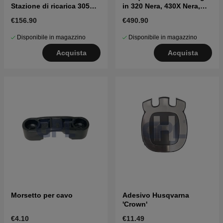
Stazione di ricarica 305E,
in 320 Nera, 430X Nera,
405XE, 310E, 410XE, 320,
450X Nera
€156.90
€490.90
430X, 450X NERA
Disponibile in magazzino
Disponibile in magazzino
Acquista
Acquista
Morsetto per cavo
Adesivo Husqvarna
'Crown'
€4.10
€11.49