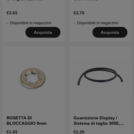
€3.83
€3.75
Disponibile in magazzino
Disponibile in magazzino
Acquista
Acquista
ROSETTA DI
Guarnizione Display /
BLOCCAGGIO 8mm
Sistema di taglio 305E,
310, 315, 315X, 320, 430X,
€1.83
€2.20
450X Nera