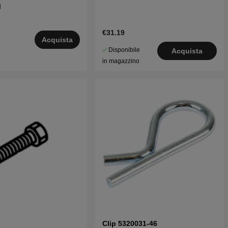
M
€31.19
Acquista
Disponibile
5
Acquista
in magazzino
Clip 5320031-46