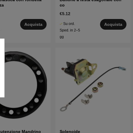
za
co
€5.12
Su ord.
Acquista
Acquista
5
Sped. in 2–5
gg
nutenzione Mandrino
Solenoide