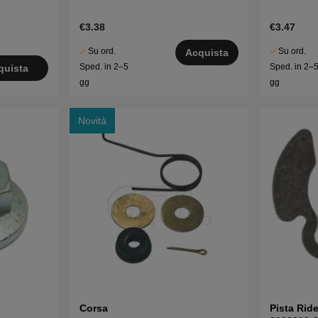
€3.38
€3.47
Su ord.
Su ord.
Acquista
Sped. in 2–5
Sped. in 2–
quista
gg
gg
Novità
Corsa
Pista Ride