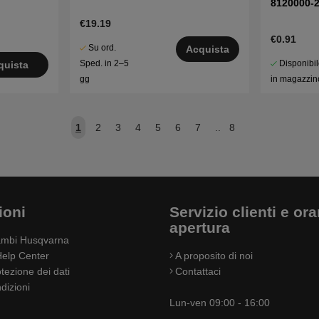
8120000-
€19.19
€0.91
Su ord.
Acquista
Disponibi
Sped. in 2–5
quista
in magazzin
gg
1
2
3
4
5
6
7
..
8
ioni
Servizio clienti e orar
apertura
cambi Husqvarna
elp Center
A proposito di noi
otezione dei dati
Contattaci
dizioni
Lun-ven 09:00 - 16:00