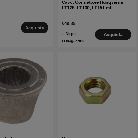
Cavo, Connettore Husqvarna
LT125, LT130, LT151 mfl
€49.89
Acquista
Disponibile
5
Acquista
in magazzino