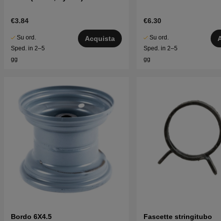
€3.84
€6.30
Su ord.
Su ord.
Acquista
Sped. in 2–5
Sped. in 2–5
gg
gg
Bordo 6X4.5
Fascette stringitubo