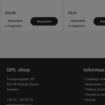
€10.99
€3.01
Disponibile
Disponibile
Acquista
Ac
in magazzino
in magazzino
GPL shop
Informaz
Transportgatan 39
Catalogo ri
422 46 Hisings Backa
Automower H
Sweden
Politica di pr
Termini e con
+46 31 - 24 30 15
Accedi
info@gplshop.se