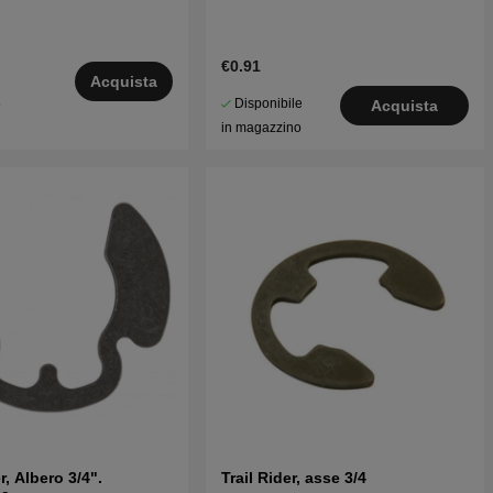
€0.91
Acquista
Disponibile
5
Acquista
in magazzino
r, Albero 3/4".
Trail Rider, asse 3/4