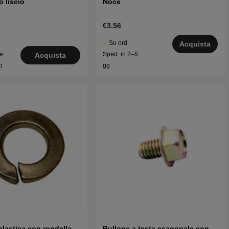
o liscio
Noce
€3.56
Su ord.
Acquista
le
Sped. in 2–5
Acquista
o
gg
elastica con rondella
Bullone a testa esagonale con