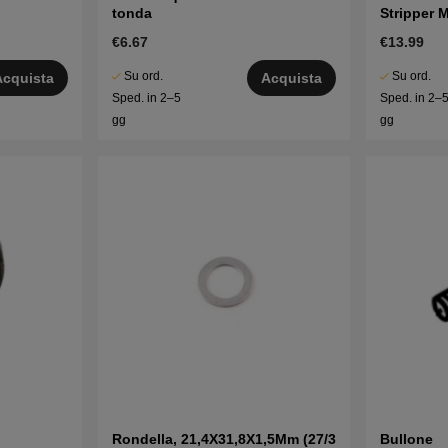
tonda
Stripper 
€6.67
€13.99
Su ord.
Su ord.
Acquista
Acquista
Sped. in 2–5
Sped. in 2–
gg
gg
Rondella, 21,4X31,8X1,5Mm (27/3
Bullone