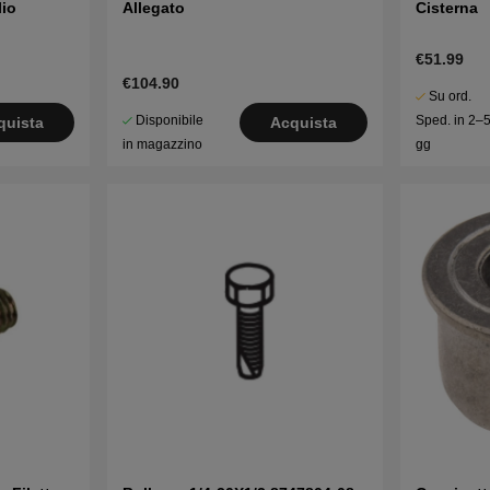
lio
Allegato
Cisterna
€51.99
€104.90
Su ord.
Disponibile
Sped. in 2–
quista
Acquista
in magazzino
gg