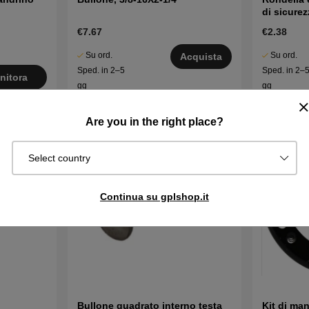
di sicurez
€7.67
€2.38
Su ord.
Su ord.
Acquista
Sped. in 2–5
Sped. in 2–
nitora
gg
gg
Are you in the right place?
Select country
Continua su gplshop.it
Bullone quadrato interno testa
Kit di ma