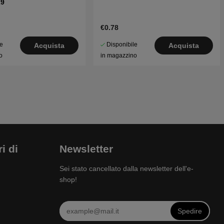
29
€0.78
le
Disponibile
Acquista
Acquista
o
in magazzino
i di
Newsletter
Sei stato cancellato dalla newsletter dell'e-
shop!
Spedire