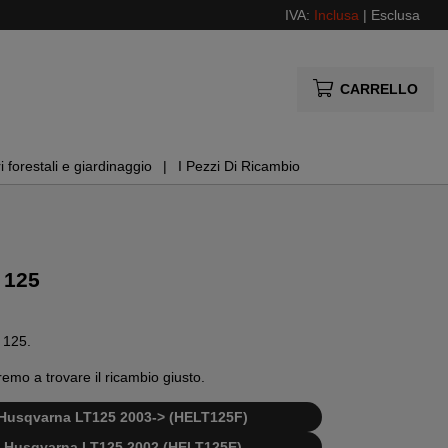
IVA:
Inclusa
|
Esclusa
CARRELLO
i forestali e giardinaggio
I Pezzi Di Ricambio
 125
T 125.
remo a trovare il ricambio giusto.
di Husqvarna LT125 2003-> (HELT125F)
 di Husqvarna LT125 2002 (HELT125E)