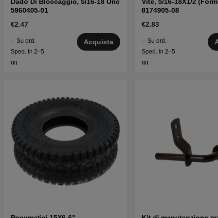
Dado Di Bloccaggio, 5/16-18 Unc
Vite, 5/16-18X1/2 (Form
5960405-01
8174905-08
€2.47
€2.83
Su ord.
Su ord.
Acquista
Sped. in 2–5
Sped. in 2–5
gg
gg
Pneumatici 15X6-6"
Kit di manutenzione m