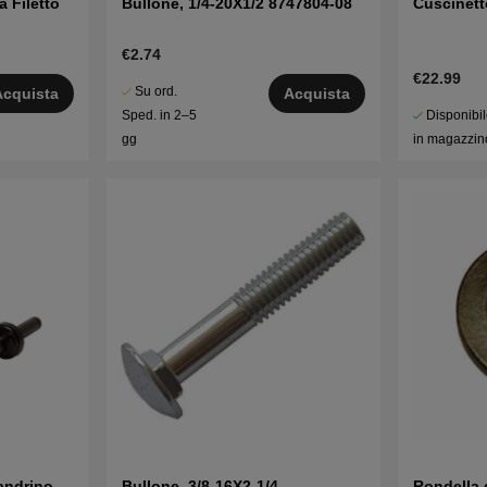
a Filetto
Bullone, 1/4-20X1/2 8747804-08
Cuscinett
€2.74
€22.99
Su ord.
Acquista
Acquista
Disponibi
Sped. in 2–5
in magazzin
gg
andrino
Bullone, 3/8-16X2-1/4
Rondella 