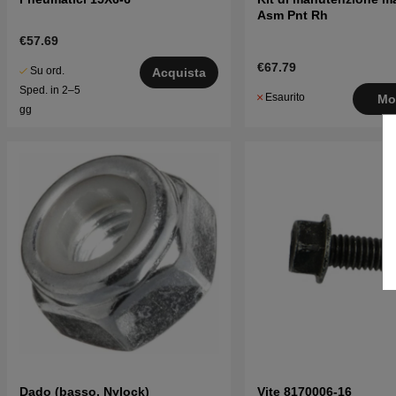
Asm Pnt Rh
€57.69
€67.79
Su ord.
Acquista
Sped. in 2–5
Esaurito
Mo
gg
Dado (basso, Nylock)
Vite 8170006-16