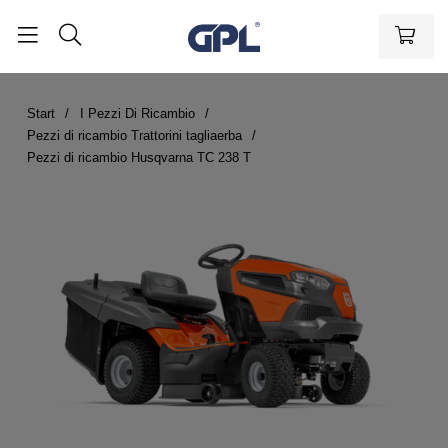
Start
I Pezzi Di Ricambio
Pezzi di ricambio Trattorini tagliaerba
Pezzi di ricambio Husqvarna TC 238 T