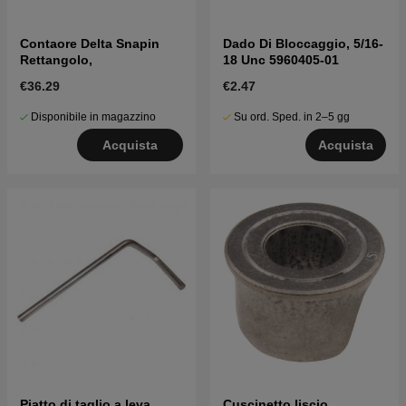
Contaore Delta Snapin
Dado Di Bloccaggio, 5/16-
Rettangolo,
18 Unc 5960405-01
€36.29
€2.47
Disponibile in magazzino
Su ord. Sped. in 2–5 gg
Acquista
Acquista
Piatto di taglio a leva
Cuscinetto liscio