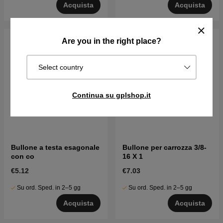
Acquista
Acquista
Are you in the right place?
Select country
Continua su gplshop.it
Bullone a testa esagonale
Bullone per carrozza 3/8-
con co
16 X 1
€5.12
€7.03
Su ord. Sped. in 2–5 gg
Su ord. Sped. in 2–5 gg
Acquista
Acquista