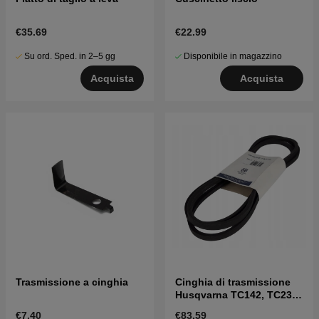
€35.69
€22.99
Su ord. Sped. in 2–5 gg
Disponibile in magazzino
Acquista
Acquista
Trasmissione a cinghia
Cinghia di trasmissione
Husqvarna TC142, TC238,
TC239T, TC242, TC338 ecc
€7.40
€83.59