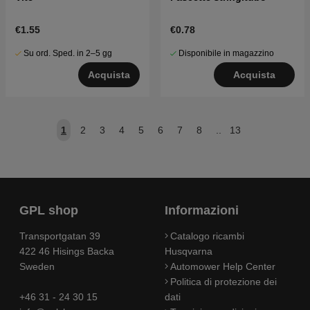
€1.55
€0.78
Su ord. Sped. in 2–5 gg
Disponibile in magazzino
Acquista
Acquista
1
2
3
4
5
6
7
8
..
13
GPL shop
Informazioni
Transportgatan 39
Catalogo ricambi
422 46 Hisings Backa
Husqvarna
Sweden
Automower Help Center
Politica di protezione dei
+46 31 - 24 30 15
dati