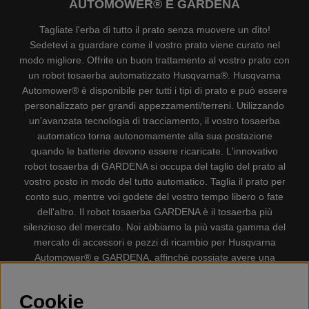
AUTOMOWER® E GARDENA
Tagliate l'erba di tutto il prato senza muovere un dito!
Sedetevi a guardare come il vostro prato viene curato nel
modo migliore. Offrite un buon trattamento al vostro prato con
un robot tosaerba automatizzato Husqvarna®. Husqvarna
Automower® è disponibile per tutti i tipi di prato e può essere
personalizzato per grandi appezzamenti/terreni. Utilizzando
un'avanzata tecnologia di tracciamento, il vostro tosaerba
automatico torna autonomamente alla sua postazione
quando le batterie devono essere ricaricate. L'innovativo
robot tosaerba di GARDENA si occupa del taglio del prato al
vostro posto in modo del tutto automatico. Taglia il prato per
conto suo, mentre voi godete del vostro tempo libero o fate
dell'altro. Il robot tosaerba GARDENA è il tosaerba più
silenzioso del mercato. Noi abbiamo la più vasta gamma del
mercato di accessori e pezzi di ricambio per Husqvarna
Automower® e GARDENA, affinchè possiate avere una
gestione il più possibile comoda e semplice del vostro robot
tosaerba. Gplshop vende anche Husqvarna Motoseghe,
Cookie
Accessori per la protezione personale, Decespugliatori,