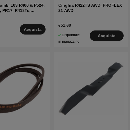
ombi 103 R400 & P524,
Cinghia R422TS AWD, PROFLEX
1, PR17, R418Ts,
21 AWD
€51.69
Acquista
Disponibile
5
Acquista
in magazzino