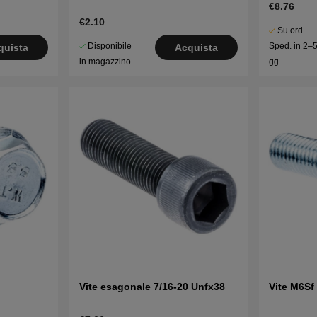
€8.76
€2.10
Su ord.
Disponibile
Sped. in 2–
quista
Acquista
in magazzino
gg
Vite esagonale 7/16-20 Unfx38
Vite M6Sf