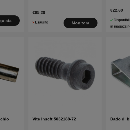
€22.69
€95.29
Disponibi
quista
Esaurito
Monitora
in magazzin
cchio
Vite Ihscft 5032188-72
Dado di b