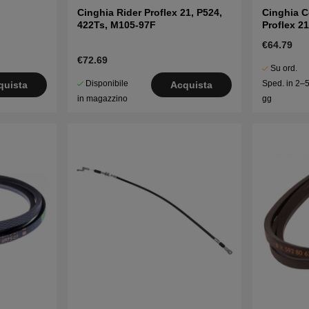
Cinghia Rider Proflex 21, P524,
Cinghia C
422Ts, M105-97F
Proflex 2
R422Ts
€64.79
€72.69
Su ord.
Disponibile
Sped. in 2–
quista
Acquista
in magazzino
gg