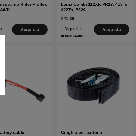
usqvarna Rider Proflex
Lama Combi 112XP, PR17, 418Ts,
s AWD
422Ts, P524
€41.69
le
Disponibile
Acquista
Acquista
o
in magazzino
attery cable
Cinghia per batteria