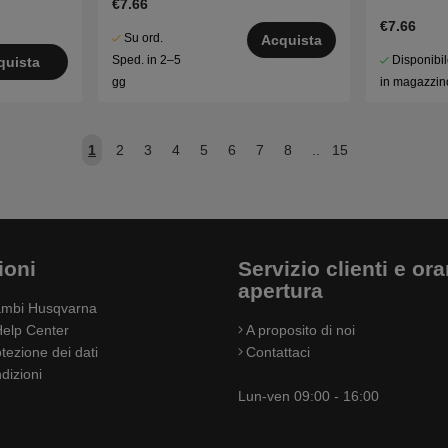
€7.66
€7.66
Su ord.
Acquista
Disponibi
Sped. in 2–5
quista
in magazzin
gg
1
2
3
4
5
6
7
8
..
15
ioni
Servizio clienti e orar
apertura
cambi Husqvarna
elp Center
A proposito di noi
otezione dei dati
Contattaci
dizioni
Lun-ven 09:00 - 16:00