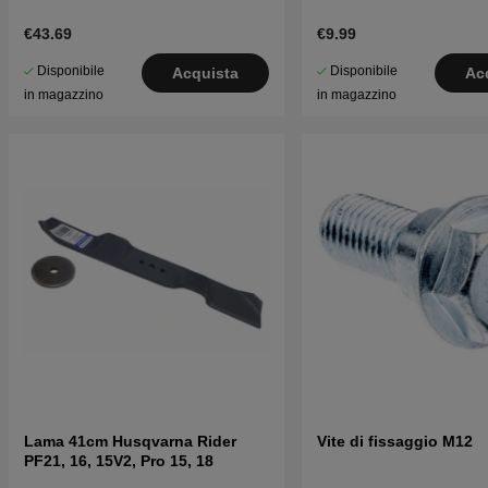
€43.69
€9.99
Disponibile
Disponibile
Acquista
Ac
in magazzino
in magazzino
Lama 41cm Husqvarna Rider
Vite di fissaggio M12
PF21, 16, 15V2, Pro 15, 18