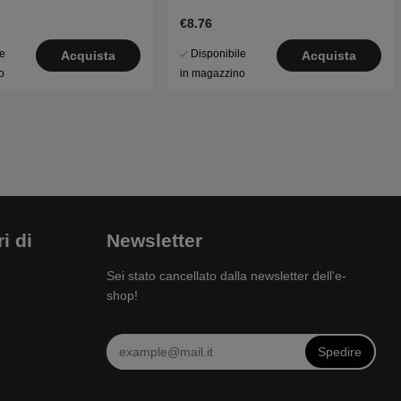
€8.76
le
Disponibile
Acquista
Acquista
o
in magazzino
i di
Newsletter
Sei stato cancellato dalla newsletter dell'e-
shop!
Spedire