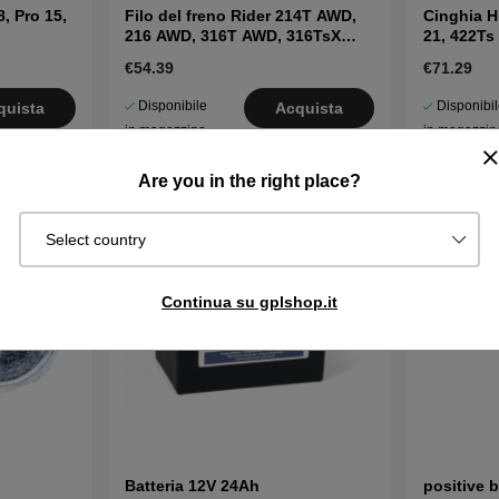
, Pro 15,
Filo del freno Rider 214T AWD,
Cinghia H
216 AWD, 316T AWD, 316TsX
21, 422T
AWD
€54.39
€71.29
Disponibile
Disponibi
quista
Acquista
in magazzino
in magazzin
Are you in the right place?
Select country
Continua su gplshop.it
Batteria 12V 24Ah
positive b