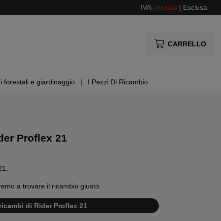
IVA:
Inclusa
|
Esclusa
CARRELLO
i forestali e giardinaggio
I Pezzi Di Ricambio
der Proflex 21
21.
remo a trovare il ricambio giusto.
ricambi di Rider Proflex 21