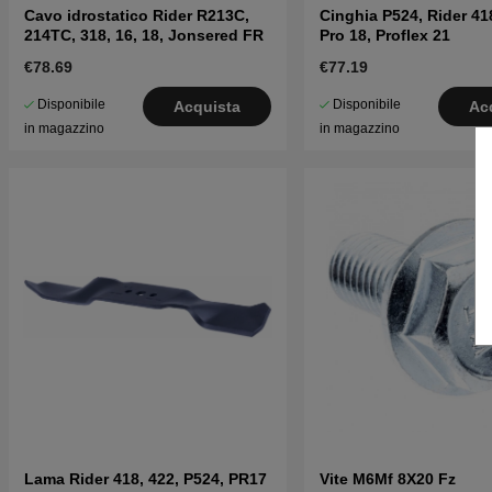
Cavo idrostatico Rider R213C,
Cinghia P524, Rider 418
214TC, 318, 16, 18, Jonsered FR
Pro 18, Proflex 21
€78.69
€77.19
Disponibile
Disponibile
Acquista
Ac
in magazzino
in magazzino
Lama Rider 418, 422, P524, PR17
Vite M6Mf 8X20 Fz