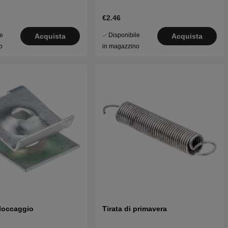
€2.46
le
Disponibile
Acquista
Acquista
o
in magazzino
loccaggio
Tirata di primavera