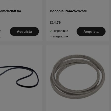
Pcm25283Om
Boccola Pcm252825M
€14.79
le
Disponibile
Acquista
Acquista
o
in magazzino