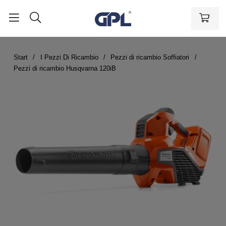
Start
I Pezzi Di Ricambio
Pezzi di ricambio Soffiatori
Pezzi di ricambio Husqvarna 120iB