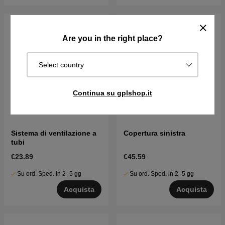
Are you in the right place?
Select country
Continua su gplshop.it
Sistema di ventilazione a
Copertura sinistra
tubi
€23.89
€45.59
Su ord. Sped. in 2–5 gg
Su ord. Sped. in 2–5 gg
Acquista
Acquista