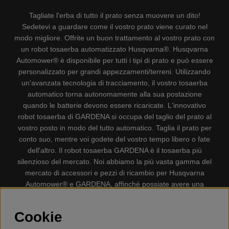
Tagliate l'erba di tutto il prato senza muovere un dito!
Sedetevi a guardare come il vostro prato viene curato nel
modo migliore. Offrite un buon trattamento al vostro prato con
un robot tosaerba automatizzato Husqvarna®. Husqvarna
Automower® è disponibile per tutti i tipi di prato e può essere
personalizzato per grandi appezzamenti/terreni. Utilizzando
un'avanzata tecnologia di tracciamento, il vostro tosaerba
automatico torna autonomamente alla sua postazione
quando le batterie devono essere ricaricate. L'innovativo
robot tosaerba di GARDENA si occupa del taglio del prato al
vostro posto in modo del tutto automatico. Taglia il prato per
conto suo, mentre voi godete del vostro tempo libero o fate
dell'altro. Il robot tosaerba GARDENA è il tosaerba più
silenzioso del mercato. Noi abbiamo la più vasta gamma del
mercato di accessori e pezzi di ricambio per Husqvarna
Automower® e GARDENA, affinchè possiate avere una
gestione il più possibile comoda e semplice del vostro robot
tosaerba. Gplshop vende anche Husqvarna Motoseghe,
Cookie
Accessori per la protezione personale, Decespugliatori,