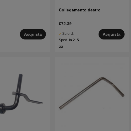
Collegamento destro
€72.39
Su ord.
Acquista
Acquista
5
Sped. in 2–5
gg