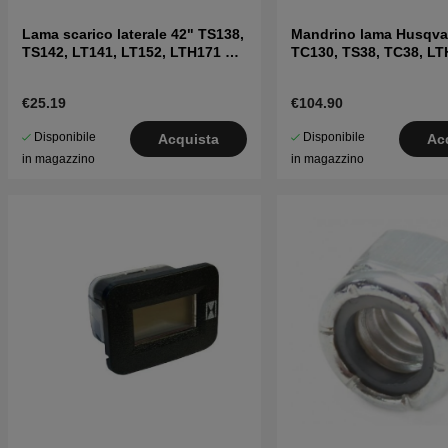
Lama scarico laterale 42" TS138,
Mandrino lama Husqva
TS142, LT141, LT152, LTH171 e
TC130, TS38, TC38, LT
altri
LTH151 e altri
€25.19
€104.90
Disponibile
Disponibile
Acquista
Ac
in magazzino
in magazzino