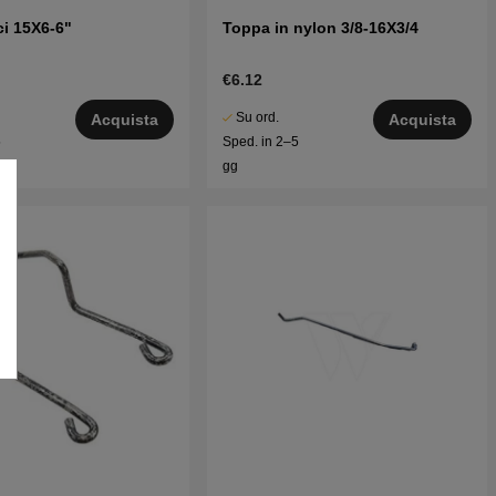
i 15X6-6"
Toppa in nylon 3/8-16X3/4
€6.12
Su ord.
Acquista
Acquista
5
Sped. in 2–5
gg