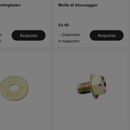
stringitubo
Molla di bloccaggio
€4.48
le
Disponibile
Acquista
Acquista
o
in magazzino