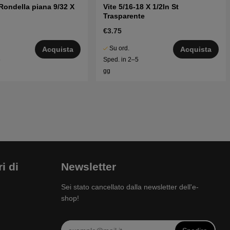
Rondella piana 9/32 X
Vite 5/16-18 X 1/2In St
Trasparente
€3.75
Su ord.
Acquista
Acquista
5
Sped. in 2–5
gg
i di
Newsletter
Sei stato cancellato dalla newsletter dell'e-
shop!