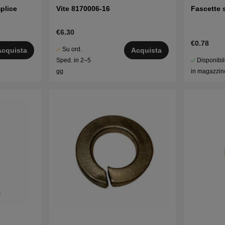
plice
Vite 8170006-16
Fascette 
€6.30
€0.78
Su ord.
Acquista
Acquista
Disponibi
Sped. in 2–5
in magazzin
gg