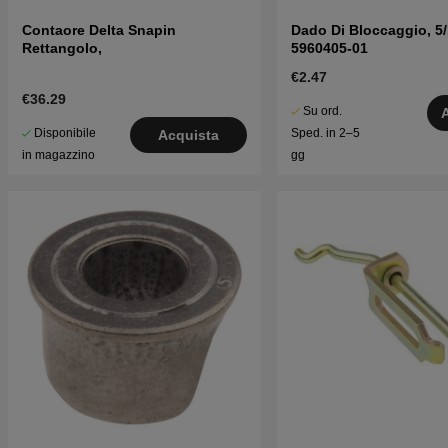
Contaore Delta Snapin
Dado Di Bloccaggio, 5
Rettangolo,
5960405-01
€2.47
€36.29
Su ord.
Disponibile
Sped. in 2–5
Acquista
in magazzino
gg