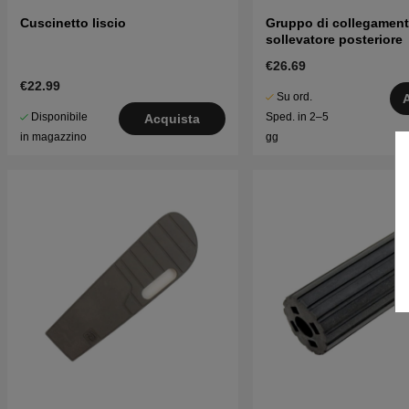
Cuscinetto liscio
Gruppo di collegamen
sollevatore posteriore
€26.69
€22.99
Su ord.
Disponibile
Sped. in 2–5
Acquista
in magazzino
gg