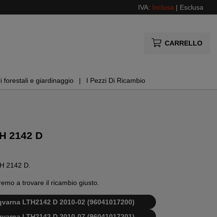
IVA:
Inclusa
|
Esclusa
CARRELLO
i forestali e giardinaggio
I Pezzi Di Ricambio
TH 2142 D
LTH 2142 D.
remo a trovare il ricambio giusto.
usqvarna LTH2142 D 2010-02 (96041017200)
usqvarna LTH2142 D 2010-07 (96041017201)