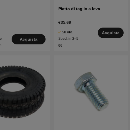
Piatto di taglio a leva
€35.69
Su ord.
Acquista
le
Sped. in 2–5
Acquista
o
gg