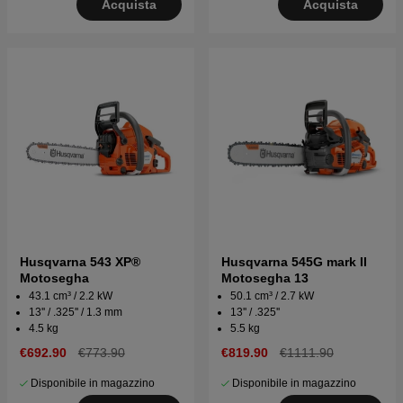
Acquista
Acquista
Husqvarna 543 XP®
Husqvarna 545G mark II
Motosegha
Motosegha 13
43.1 cm³ / 2.2 kW
50.1 cm³ / 2.7 kW
13'' / .325'' / 1.3 mm
13'' / .325''
4.5 kg
5.5 kg
€692.90
€773.90
€819.90
€1111.90
Disponibile in magazzino
Disponibile in magazzino