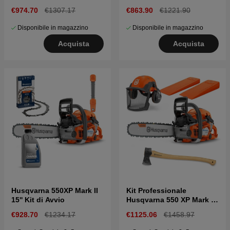
€974.70
€1307.17
€863.90
€1221.90
Disponibile in magazzino
Disponibile in magazzino
Acquista
Acquista
Husqvarna 550XP Mark II
Kit Professionale
15'' Kit di Avvio
Husqvarna 550 XP Mark II
15''
€928.70
€1234.17
€1125.06
€1458.97