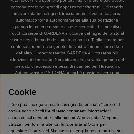
Automower® è disponibile per tutti i tipi di prato e può essere
personalizzato per grandi appezzamenti/terreni. Utilizzando
un'avanzata tecnologia di tracciamento, il vostro tosaerba
automatico torna autonomamente alla sua postazione
quando le batterie devono essere ricaricate. L'innovativo
robot tosaerba di GARDENA si occupa del taglio del prato al
vostro posto in modo del tutto automatico. Taglia il prato per
conto suo, mentre voi godete del vostro tempo libero o fate
dell'altro. Il robot tosaerba GARDENA è il tosaerba più
silenzioso del mercato. Noi abbiamo la più vasta gamma del
mercato di accessori e pezzi di ricambio per Husqvarna
Automower® e GARDENA, affinchè possiate avere una
gestione il più possibile comoda e semplice del vostro robot
tosaerba. Gplshop vende anche Husqvarna Motoseghe,
Cookie
Accessori per la protezione personale, Decespugliatori,
Tosasiepi, Motozappe, Soffiatori, Spazzaneve, Idropulitrici,
Il Sito può impiegare una tecnologia denominata "cookie". I
Aspirapolvere, Mototroncatrici, Attrezzature Forestali,
cookie sono piccoli file di testo contenenti informazioni
Lubrificanti, Carburanti, Giocattolo per bambini ETC.
scaricate sul computer dalla pagina Web visitata. Vengono
utilizzati per fornire ulteriori funzionalità al Sito e per
agevolare l'analisi del Sito stesso. Leggi la nostra politica sui