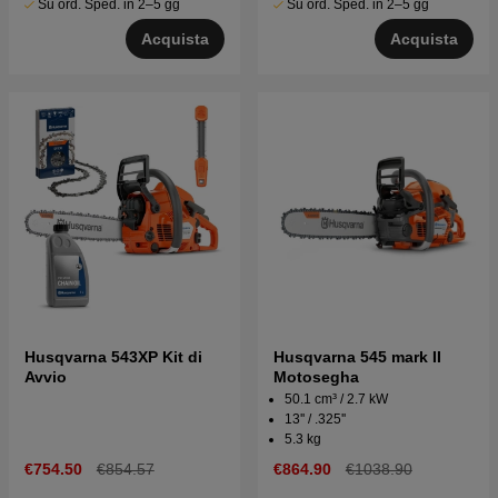
Su ord. Sped. in 2–5 gg
Su ord. Sped. in 2–5 gg
Acquista
Acquista
Husqvarna 543XP Kit di
Husqvarna 545 mark II
Avvio
Motosegha
50.1 cm³ / 2.7 kW
13'' / .325''
5.3 kg
€754.50
€854.57
€864.90
€1038.90