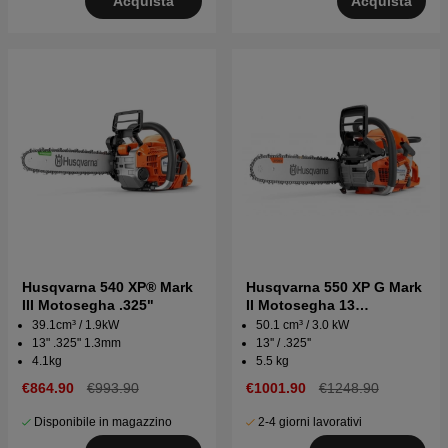
Acquista
Acquista
Husqvarna 540 XP® Mark
Husqvarna 550 XP G Mark
III Motosegha .325"
II Motosegha 13
Triobrake™
39.1cm³ / 1.9kW
50.1 cm³ / 3.0 kW
13" .325" 1.3mm
13'' / .325''
4.1kg
5.5 kg
€864.90
€993.90
€1001.90
€1248.90
Disponibile in magazzino
2-4 giorni lavorativi