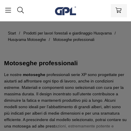
Start
Prodotti per lavori forestali e giardinaggio Husqvarna
Husqvarna Motoseghe
Motoseghe professionali
Motoseghe professionali
Le nostre
motoseghe
professionali serie XP sono progettate per
aiutarti ad affrontare ogni tipo di lavoro, anche in condizioni
estreme. Materiali e componenti sono selezionati con cura per la
massima durata. Il design incentrato sull’utente contribuisce a
diminuire la fatica e mantenerti produttivo più a lungo. Alcuni
modelli sono ideali per l’abbattimento di grandi alberi, altri sono
più indicati per alberi di medie dimensioni e per una sramatura
efficiente. A prescindere dal modello selezionato, potrai contare su
una motosega ad alte prestazioni, estremamente potente e