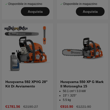
Disponibile in magazzino
Disponibile in magazzino
Acquista
Acquista
Husqvarna 592 XP®G 28''
Husqvarna 550 XP G Mark
Kit Di Avviamento
II Motosegha 15
50.1 cm³ / 3.0 kW
15'' / .325''
5.5 kg
€1781.56
€2190.27
€910.90
€1221.90