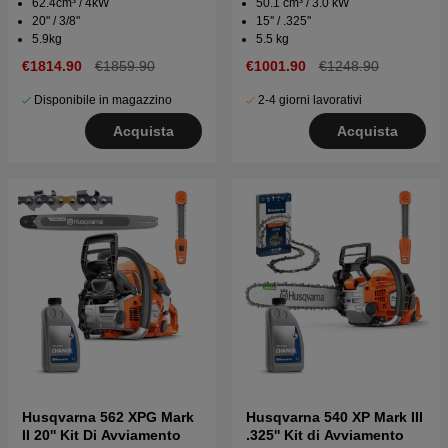
TrioBrake™
62.4cm³ / 4kW
50.1 cm³ / 3.0 kW
20" / 3/8"
15'' / .325''
5.9kg
5.5 kg
€1814.90
€1859.90
€1001.90
€1248.90
Disponibile in magazzino
2-4 giorni lavorativi
Acquista
Acquista
Husqvarna 562 XPG Mark
Husqvarna 540 XP Mark III
II 20'' Kit Di Avviamento
.325'' Kit di Avviamento