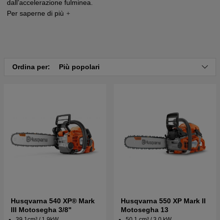
dall’accelerazione fulminea.
Ordina per:
Più popolari
Husqvarna 540 XP® Mark
Husqvarna 550 XP Mark II
III Motosegha 3/8"
Motosegha 13
39.1cm³ / 1.9kW
50.1 cm³ / 3.0 kW