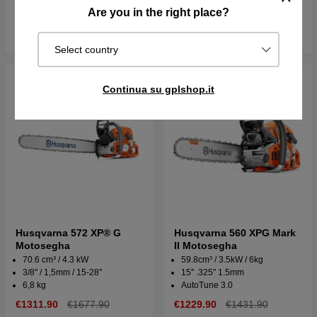
Su ord. Sped. in 2–5 gg
Disponibile in magazzino
Are you in the right place?
Acquista
Acquista
Select country
Continua su gplshop.it
Husqvarna 572 XP® G
Husqvarna 560 XPG Mark
Motosegha
II Motosegha
70.6 cm³ / 4.3 kW
59.8cm³ / 3.5kW / 6kg
3/8'' / 1,5mm / 15-28''
15'' .325'' 1.5mm
6,8 kg
AutoTune 3.0
€1311.90
€1677.90
€1229.90
€1431.90