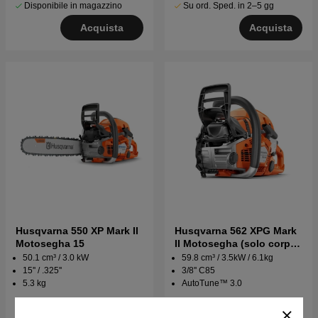
Disponibile in magazzino
Su ord. Sped. in 2–5 gg
Acquista
Acquista
Husqvarna 550 XP Mark II
Husqvarna 562 XPG Mark
Motosegha 15
II Motosegha (solo corpo
motore)
50.1 cm³ / 3.0 kW
59.8 cm³ / 3.5kW / 6.1kg
15'' / .325''
3/8'' C85
5.3 kg
AutoTune™ 3.0
€864.90
€1148.90
€1229.90
€1431.90