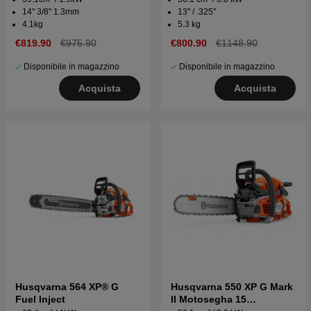
14" 3/8" 1.3mm
13'' / .325''
4.1kg
5.3 kg
€819.90
€975.90
€800.90
€1148.90
Disponibile in magazzino
Disponibile in magazzino
Acquista
Acquista
Husqvarna 564 XP® G
Husqvarna 550 XP G Mark
Fuel Inject
II Motosegha 15