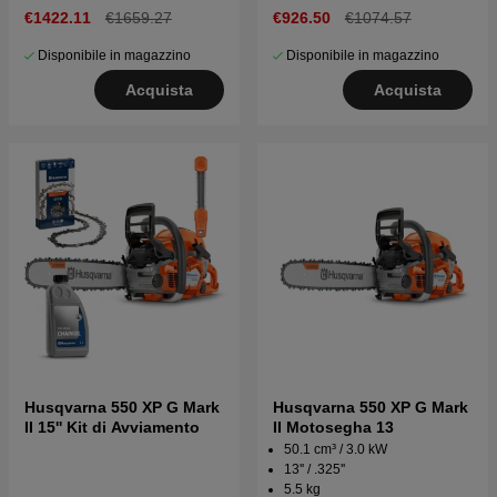
€1422.11
€1659.27
€926.50
€1074.57
Disponibile in magazzino
Disponibile in magazzino
Acquista
Acquista
Husqvarna 550 XP G Mark
Husqvarna 550 XP G Mark
II 15'' Kit di Avviamento
II Motosegha 13
50.1 cm³ / 3.0 kW
13'' / .325''
5.5 kg