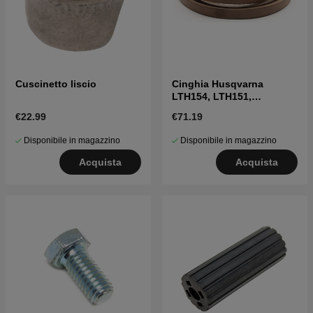
Cuscinetto liscio
Cinghia Husqvarna
LTH154, LTH151,
Jonsered LT2218A2,
€22.99
€71.19
LT2216A2
Disponibile in magazzino
Disponibile in magazzino
Acquista
Acquista