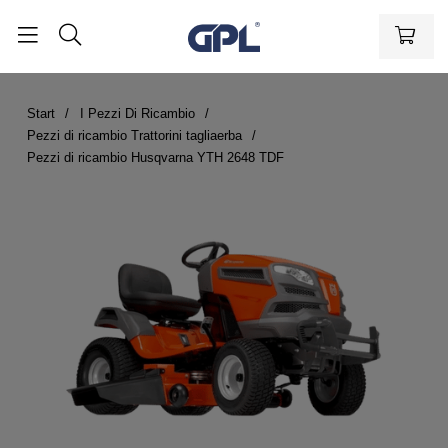
Start
I Pezzi Di Ricambio
Pezzi di ricambio Trattorini tagliaerba
Pezzi di ricambio Husqvarna YTH 2648 TDF