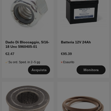
Dado Di Bloccaggio, 5/16-
Batteria 12V 24Ah
18 Unc 5960405-01
€2.47
€95.39
Su ord. Sped. in 2–5 gg
Esaurito
Acquista
Monitora