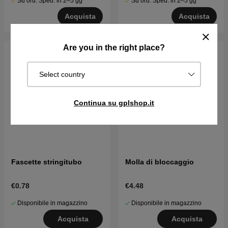
Su ord. Sped. in 2–5 gg
Su ord. Sped. in 2–5 gg
Acquista
Acquista
Are you in the right place?
Select country
Continua su gplshop.it
Fascette stringitubo
Molla di bloccaggio
€0.78
€4.48
Disponibile in magazzino
Disponibile in magazzino
Acquista
Acquista