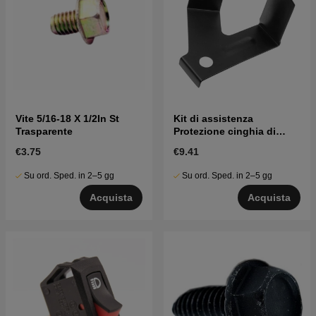
Vite 5/16-18 X 1/2In St
Kit di assistenza
Trasparente
Protezione cinghia di
protezione
€3.75
€9.41
Su ord. Sped. in 2–5 gg
Su ord. Sped. in 2–5 gg
Acquista
Acquista