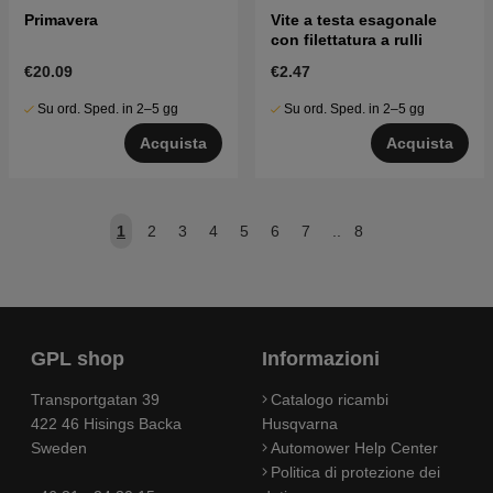
Primavera
Vite a testa esagonale
con filettatura a rulli
€20.09
€2.47
Su ord. Sped. in 2–5 gg
Su ord. Sped. in 2–5 gg
Acquista
Acquista
1
2
3
4
5
6
7
..
8
GPL shop
Informazioni
Transportgatan 39
Catalogo ricambi
422 46 Hisings Backa
Husqvarna
Sweden
Automower Help Center
Politica di protezione dei