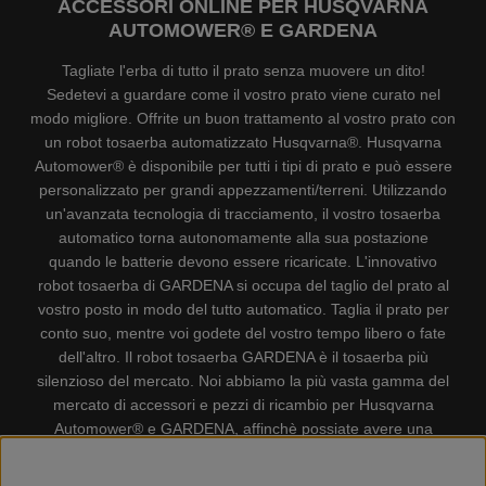
ACCESSORI ONLINE PER HUSQVARNA
AUTOMOWER® E GARDENA
Tagliate l'erba di tutto il prato senza muovere un dito!
Sedetevi a guardare come il vostro prato viene curato nel
modo migliore. Offrite un buon trattamento al vostro prato con
un robot tosaerba automatizzato Husqvarna®. Husqvarna
Automower® è disponibile per tutti i tipi di prato e può essere
personalizzato per grandi appezzamenti/terreni. Utilizzando
un'avanzata tecnologia di tracciamento, il vostro tosaerba
automatico torna autonomamente alla sua postazione
quando le batterie devono essere ricaricate. L'innovativo
robot tosaerba di GARDENA si occupa del taglio del prato al
vostro posto in modo del tutto automatico. Taglia il prato per
conto suo, mentre voi godete del vostro tempo libero o fate
dell'altro. Il robot tosaerba GARDENA è il tosaerba più
silenzioso del mercato. Noi abbiamo la più vasta gamma del
mercato di accessori e pezzi di ricambio per Husqvarna
Automower® e GARDENA, affinchè possiate avere una
gestione il più possibile comoda e semplice del vostro robot
tosaerba. Gplshop vende anche Husqvarna Motoseghe,