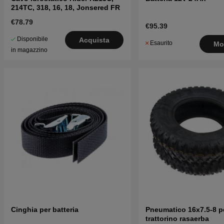
214TC, 318, 16, 18, Jonsered FR
€78.79
€95.39
Disponibile
Acquista
Esaurito
Mo
in magazzino
Cinghia per batteria
Pneumatico 16x7.5-8 p
trattorino rasaerba