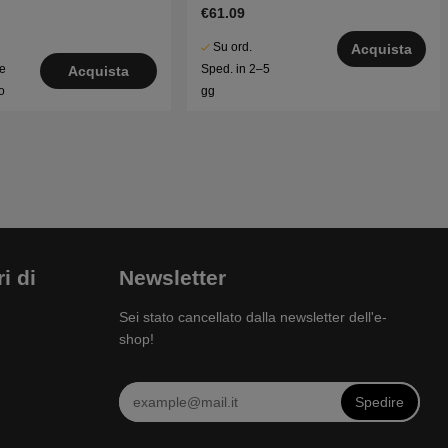
€61.09
Su ord.
Acquista
le
Sped. in 2–5
Acquista
o
gg
i di
Newsletter
Sei stato cancellato dalla newsletter dell'e-
shop!
Spedire