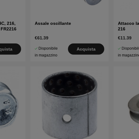
4C, 216,
Assale oscillante
Attacco l
, FR2216
216
€61.39
€11.39
Disponibile
Disponibi
quista
Acquista
in magazzino
in magazzin