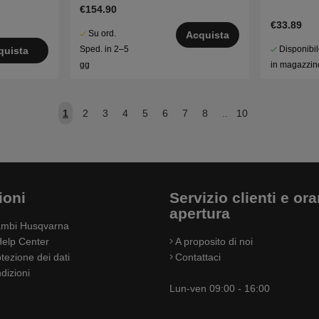
R318, R320
€154.90
€33.89
Su ord.
Acquista
Disponibi
Sped. in 2–5
quista
in magazzin
gg
1
2
3
4
5
6
7
8
..
10
ioni
Servizio clienti e orar
apertura
cambi Husqvarna
elp Center
A proposito di noi
otezione dei dati
Contattaci
dizioni
Lun-ven 09:00 - 16:00