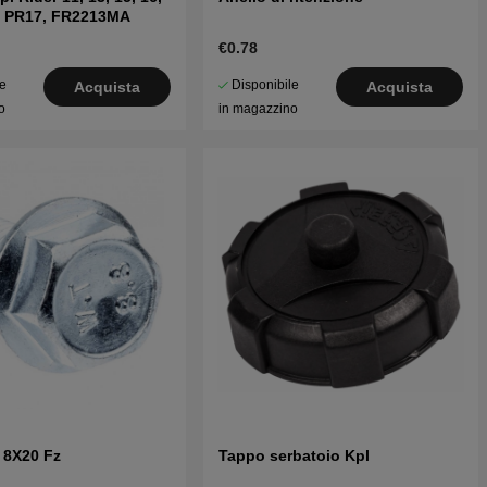
s, PR17, FR2213MA
€0.78
le
Disponibile
Acquista
Acquista
o
in magazzino
 8X20 Fz
Tappo serbatoio Kpl