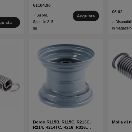
€1104.90
€5.02
Su ord.
Acquista
Disponibi
Sped. in 2–5
quista
in magazzin
gg
Bordo R115B, R115C, R213C,
Molla di r
R214, R214TC, R216, R316,