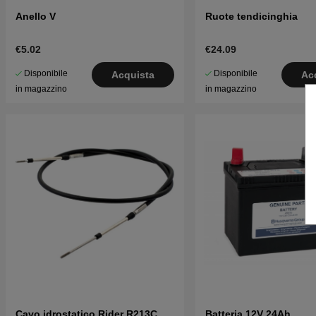
Anello V
Ruote tendicinghia
€5.02
€24.09
Disponibile
Disponibile
Acquista
Ac
in magazzino
in magazzino
Cavo idrostatico Rider R213C,
Batteria 12V 24Ah