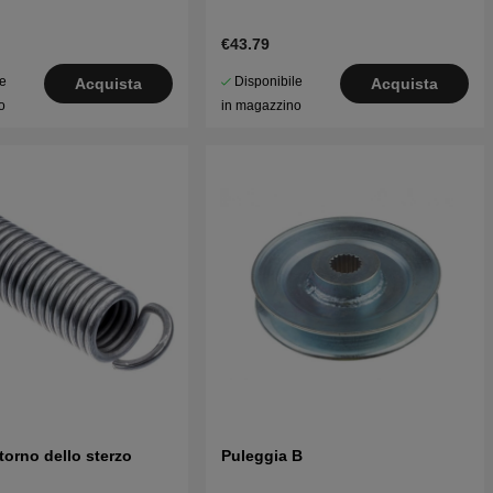
€43.79
le
Disponibile
Acquista
Acquista
o
in magazzino
itorno dello sterzo
Puleggia B