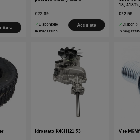
18, 418T
€22.69
€22.99
Disponibile
Disponibi
Acquista
nitora
in magazzino
in magazzin
er
Idrostato K46H i21.53
Vite M6Mf