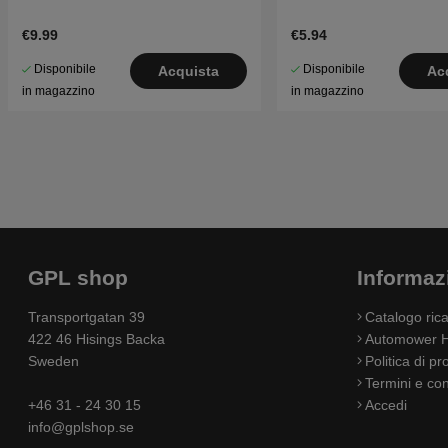
€9.99
€5.94
Disponibile
Disponibile
Acquista
Ac
in magazzino
in magazzino
GPL shop
Informaz
Transportgatan 39
Catalogo ri
422 46 Hisings Backa
Automower H
Sweden
Politica di pr
Termini e con
+46 31 - 24 30 15
Accedi
info@gplshop.se