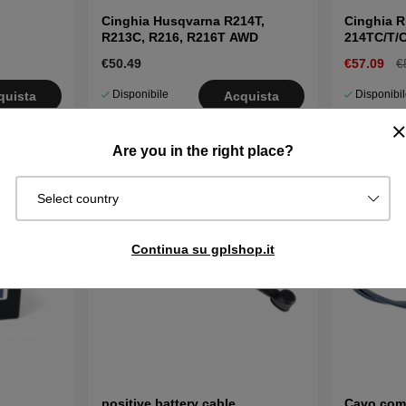
Cinghia Husqvarna R214T,
Cinghia R
R213C, R216, R216T AWD
214TC/T/
€50.49
€57.09
€
Disponibile
Disponibi
quista
Acquista
in magazzino
in magazzin
Are you in the right place?
Select country
Continua su gplshop.it
positive battery cable
Cavo comp