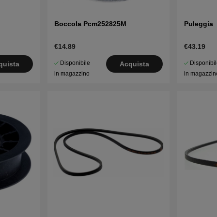
Boccola Pcm252825M
Puleggia
€14.89
€43.19
Disponibile
Disponibi
quista
Acquista
in magazzino
in magazzin