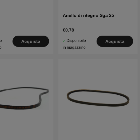
Anello di ritegno Sga 25
€0.78
le
Disponibile
Acquista
Acquista
o
in magazzino