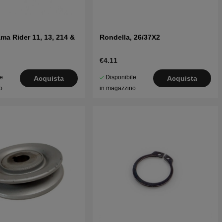
ama Rider 11, 13, 214 &
Rondella, 26/37X2
€4.11
le
Disponibile
Acquista
Acquista
o
in magazzino