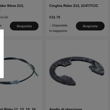
ider 94cm 213,
Cinghia Rider 213, 214T/TC/C
C
59.59
€32.79
le
Disponibile
Acquista
Acquista
o
in magazzino
l Rider 11, 13, 15, 16,
Anello di ritenzione