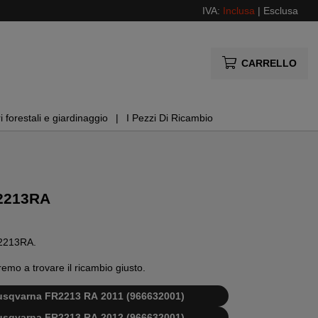
IVA:
Inclusa
|
Esclusa
CARRELLO
i forestali e giardinaggio
I Pezzi Di Ricambio
 2213RA
R 2213RA.
remo a trovare il ricambio giusto.
 Husqvarna FR2213 RA 2011 (966632001)
 Husqvarna FR2213 RA 2012 (966632001)