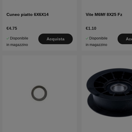
Cuneo piatto 6X6X14
Vite M6Mf 8X25 Fz
€4.75
€1.10
Disponibile
Disponibile
Acquista
Ac
in magazzino
in magazzino