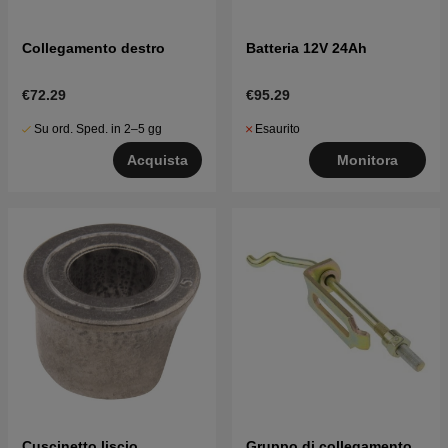
Collegamento destro
Batteria 12V 24Ah
€72.29
€95.29
Su ord. Sped. in 2–5 gg
Esaurito
Acquista
Monitora
Cuscinetto liscio
Gruppo di collegamento