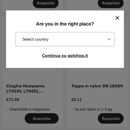
Acquista
Acquista
Are you in the right place?
Select country
Continua su gplshop.it
Cinghia Husqvarna
Toppa in nylon 3/8-16X3/4
LTH154, LTH151,
Jonsered LT2218A2,
€71.09
€6.11
LT2216A2
Disponibile in magazzino
Su ord. Sped. in 2–5 gg
Acquista
Acquista