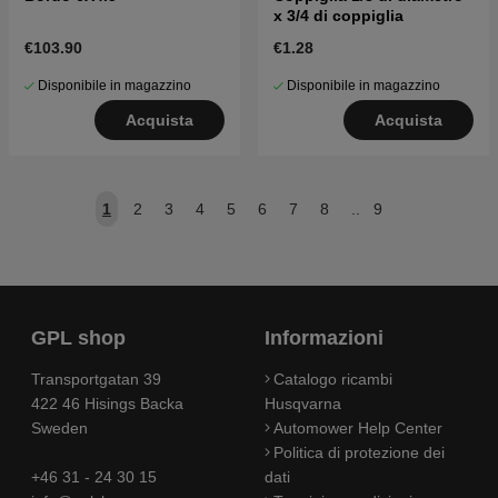
x 3/4 di coppiglia
€103.90
€1.28
Disponibile in magazzino
Disponibile in magazzino
Acquista
Acquista
1
2
3
4
5
6
7
8
..
9
GPL shop
Informazioni
Transportgatan 39
Catalogo ricambi
422 46 Hisings Backa
Husqvarna
Sweden
Automower Help Center
Politica di protezione dei
+46 31 - 24 30 15
dati