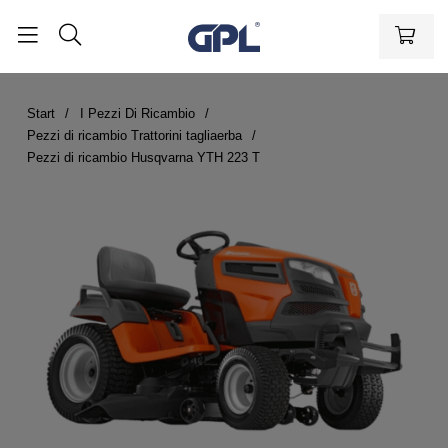
Start
I Pezzi Di Ricambio
Pezzi di ricambio Trattorini tagliaerba
Pezzi di ricambio Husqvarna YTH 223 T