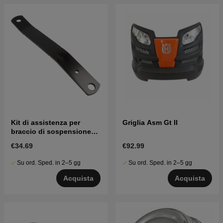
Kit di assistenza per
Griglia Asm Gt II
braccio di sospensione
del tosaerba
€34.69
€92.99
Su ord. Sped. in 2–5 gg
Su ord. Sped. in 2–5 gg
Acquista
Acquista