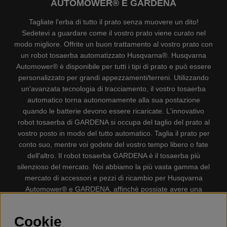
AUTOMOWER® E GARDENA
Tagliate l'erba di tutto il prato senza muovere un dito!
Sedetevi a guardare come il vostro prato viene curato nel
modo migliore. Offrite un buon trattamento al vostro prato con
un robot tosaerba automatizzato Husqvarna®. Husqvarna
Automower® è disponibile per tutti i tipi di prato e può essere
personalizzato per grandi appezzamenti/terreni. Utilizzando
un'avanzata tecnologia di tracciamento, il vostro tosaerba
automatico torna autonomamente alla sua postazione
quando le batterie devono essere ricaricate. L'innovativo
robot tosaerba di GARDENA si occupa del taglio del prato al
vostro posto in modo del tutto automatico. Taglia il prato per
conto suo, mentre voi godete del vostro tempo libero o fate
dell'altro. Il robot tosaerba GARDENA è il tosaerba più
silenzioso del mercato. Noi abbiamo la più vasta gamma del
mercato di accessori e pezzi di ricambio per Husqvarna
Automower® e GARDENA, affinchè possiate avere una
gestione il più possibile comoda e semplice del vostro robot
tosaerba. Gplshop vende anche Husqvarna Motoseghe,
Cookie
Accessori per la protezione personale, Decespugliatori,