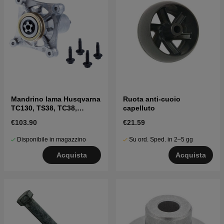
Mandrino lama Husqvarna
Ruota anti-cuoio
TC130, TS38, TC38,
capelluto
LTH126, LTH151 e altri
€103.90
€21.59
Disponibile in magazzino
Su ord. Sped. in 2–5 gg
Acquista
Acquista