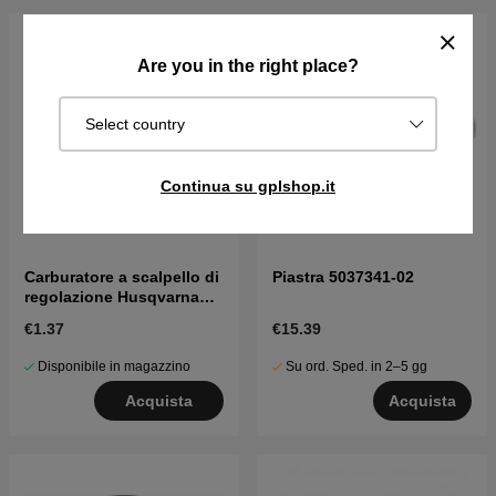
Are you in the right place?
Select country
Continua su gplshop.it
Carburatore a scalpello di
Piastra 5037341-02
regolazione Husqvarna
5016002-03
€1.37
€15.39
Disponibile in magazzino
Su ord. Sped. in 2–5 gg
Acquista
Acquista