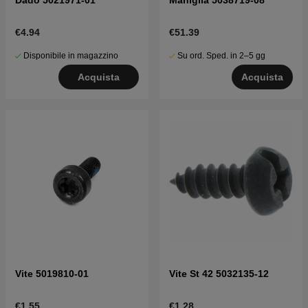
€4.94
€51.39
Disponibile in magazzino
Su ord. Sped. in 2–5 gg
Acquista
Acquista
Vite 5019810-01
Vite St 42 5032135-12
€1.55
€1.28