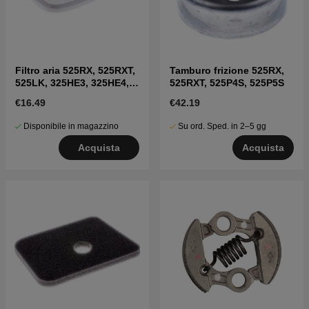
Filtro aria 525RX, 525RXT,
Tamburo frizione 525RX,
525LK, 325HE3, 325HE4,
525RXT, 525P4S, 525P5S
525P5S
€16.49
€42.19
Disponibile in magazzino
Su ord. Sped. in 2–5 gg
Acquista
Acquista