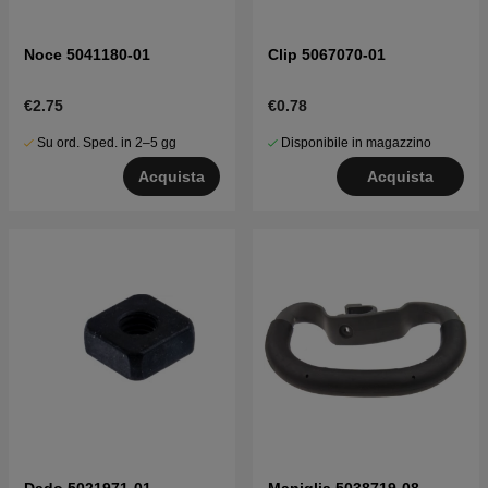
Noce 5041180-01
Clip 5067070-01
€2.75
€0.78
Su ord. Sped. in 2–5 gg
Disponibile in magazzino
Acquista
Acquista
Dado 5021971-01
Maniglia 5038719-08