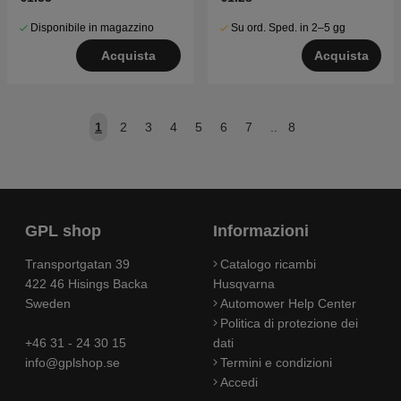
Disponibile in magazzino
Su ord. Sped. in 2–5 gg
Acquista
Acquista
1
2
3
4
5
6
7
..
8
GPL shop
Informazioni
Transportgatan 39
Catalogo ricambi
422 46 Hisings Backa
Husqvarna
Sweden
Automower Help Center
Politica di protezione dei
+46 31 - 24 30 15
dati
info@gplshop.se
Termini e condizioni
Accedi