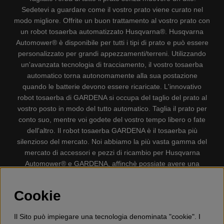
Sedetevi a guardare come il vostro prato viene curato nel
modo migliore. Offrite un buon trattamento al vostro prato con
un robot tosaerba automatizzato Husqvarna®. Husqvarna
Automower® è disponibile per tutti i tipi di prato e può essere
personalizzato per grandi appezzamenti/terreni. Utilizzando
un'avanzata tecnologia di tracciamento, il vostro tosaerba
automatico torna autonomamente alla sua postazione
quando le batterie devono essere ricaricate. L'innovativo
robot tosaerba di GARDENA si occupa del taglio del prato al
vostro posto in modo del tutto automatico. Taglia il prato per
conto suo, mentre voi godete del vostro tempo libero o fate
dell'altro. Il robot tosaerba GARDENA è il tosaerba più
silenzioso del mercato. Noi abbiamo la più vasta gamma del
mercato di accessori e pezzi di ricambio per Husqvarna
Automower® e GARDENA, affinchè possiate avere una
gestione il più possibile comoda e semplice del vostro robot
tosaerba. Gplshop vende anche Husqvarna Motoseghe,
Cookie
Accessori per la protezione personale, Decespugliatori,
Tosasiepi, Motozappe, Soffiatori, Spazzaneve, Idropulitrici,
Il Sito può impiegare una tecnologia denominata "cookie". I
Aspirapolvere, Mototroncatrici, Attrezzature Forestali,