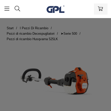
Start
I Pezzi Di Ricambio
Pezzi di ricambio Decespugliatori
➤Serie 500
Pezzi di ricambio Husqvarna 525LK