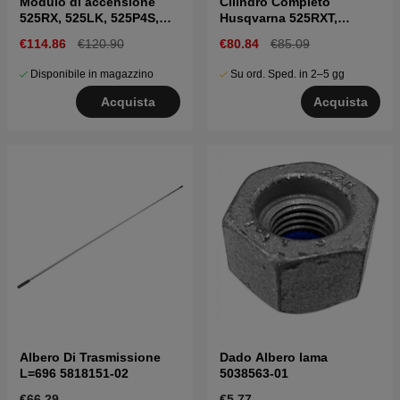
Modulo di accensione
Cilindro Completo
525RX, 525LK, 525P4S,
Husqvarna 525RXT,
525P5S
525LK, 325HE3, 525PT5S
€114.86
€120.90
€80.84
€85.09
Disponibile in magazzino
Su ord. Sped. in 2–5 gg
Acquista
Acquista
Albero Di Trasmissione
Dado Albero lama
L=696 5818151-02
5038563-01
€66.29
€5.77