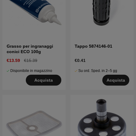
Grasso per ingranaggi
Tappo 5874146-01
conici ECO 100g
€13.59
€15.39
€0.41
Disponibile in magazzino
Su ord. Sped. in 2–5 gg
Acquista
Acquista