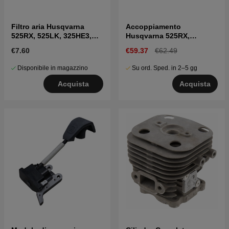
Filtro aria Husqvarna
Accoppiamento
525RX, 525LK, 325HE3,
Husqvarna 525RX,
325HE4, 525HE3
525RXT, 525LK, 525P5S
€7.60
€59.37
€62.49
Disponibile in magazzino
Su ord. Sped. in 2–5 gg
Acquista
Acquista