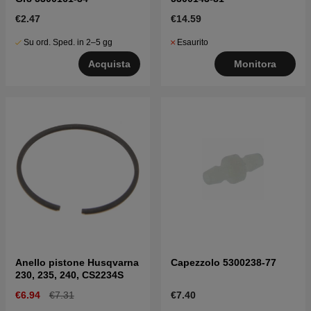
€2.47
€14.59
Su ord. Sped. in 2–5 gg
Esaurito
Acquista
Monitora
Anello pistone Husqvarna
Capezzolo 5300238-77
230, 235, 240, CS2234S
€6.94
€7.31
€7.40