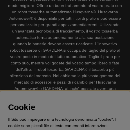
modo migliore. Offrite un buon trattamento al vostro prato con
un robot tosaerba automatizzato Husqvarna®. Husqvarna
Automower® è disponibile per tutti i tipi di prato e può essere
personalizzato per grandi appezzamenti/terreni. Utilizzando
un'avanzata tecnologia di tracciamento, il vostro tosaerba
automatico torna autonomamente alla sua postazione
quando le batterie devono essere ricaricate. L'innovativo
robot tosaerba di GARDENA si occupa del taglio del prato al
vostro posto in modo del tutto automatico. Taglia il prato per
conto suo, mentre voi godete del vostro tempo libero o fate
dell'altro. Il robot tosaerba GARDENA è il tosaerba più
silenzioso del mercato. Noi abbiamo la più vasta gamma del
mercato di accessori e pezzi di ricambio per Husqvarna
Automower® e GARDENA, affinchè possiate avere una
gestione il più possibile comoda e semplice del vostro robot
tosaerba. Gplshop vende anche Husqvarna Motoseghe,
Cookie
Accessori per la protezione personale, Decespugliatori,
Tosasiepi, Motozappe, Soffiatori, Spazzaneve, Idropulitrici,
Il Sito può impiegare una tecnologia denominata "cookie". I
Aspirapolvere, Mototroncatrici, Attrezzature Forestali,
cookie sono piccoli file di testo contenenti informazioni
Lubrificanti, Carburanti, Giocattolo per bambini ETC.