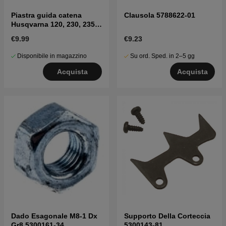
Piastra guida catena
Clausola 5788622-01
Husqvarna 120, 230, 235,
236, 240, CS2234
€9.99
€9.23
Disponibile in magazzino
Su ord. Sped. in 2–5 gg
Acquista
Acquista
Dado Esagonale M8-1 Dx
Supporto Della Corteccia
Gr8 5300161-34
5300143-81