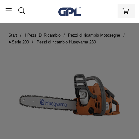
Start
I Pezzi Di Ricambio
Pezzi di ricambio Motoseghe
➤Serie 200
Pezzi di ricambio Husqvarna 230