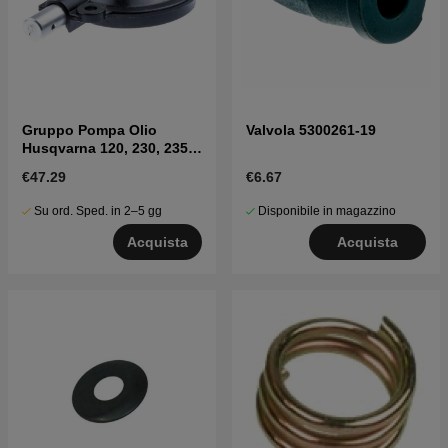
Gruppo Pompa Olio
Valvola 5300261-19
Husqvarna 120, 230, 235,
240, CS2234, CS340
€47.29
€6.67
Su ord. Sped. in 2–5 gg
Disponibile in magazzino
Acquista
Acquista