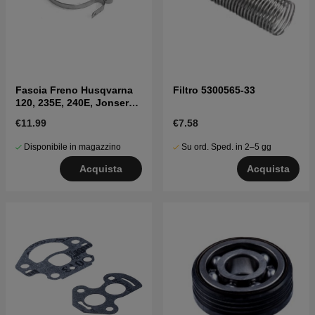
Fascia Freno Husqvarna
Filtro 5300565-33
120, 235E, 240E, Jonsered
CS2234, CS2238
€11.99
€7.58
Disponibile in magazzino
Su ord. Sped. in 2–5 gg
Acquista
Acquista