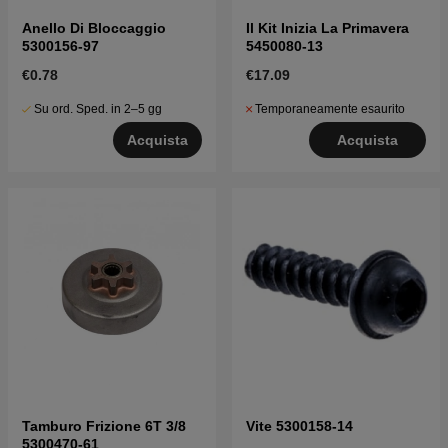
Anello Di Bloccaggio
Il Kit Inizia La Primavera
5300156-97
5450080-13
€0.78
€17.09
Su ord. Sped. in 2–5 gg
Temporaneamente esaurito
Acquista
Acquista
Tamburo Frizione 6T 3/8
Vite 5300158-14
5300470-61