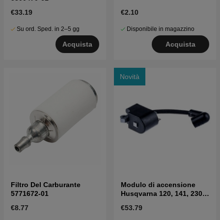
€33.19
€2.10
Su ord. Sped. in 2–5 gg
Disponibile in magazzino
Acquista
Acquista
Novità
Filtro Del Carburante
Modulo di accensione
5771672-01
Husqvarna 120, 141, 230,
235, 240, 41, CS2040
€8.77
€53.79