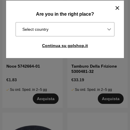
Are you in the right place?
Select country
Continua su gplshop.it
Noce 5742664-01
Tamburo Della Frizione
5300481-32
€1.83
€33.19
Su ord. Sped. in 2–5 gg
Su ord. Sped. in 2–5 gg
Acquista
Acquista