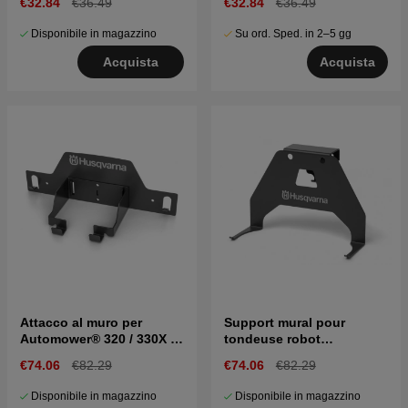
€32.84
€36.49
€32.84
€36.49
Disponibile in magazzino
Su ord. Sped. in 2–5 gg
Acquista
Acquista
Attacco al muro per
Support mural pour
Automower® 320 / 330X /
tondeuse robot
420 / 430X / 440 / 450X
automower Husqvarna
€74.06
€82.29
€74.06
€82.29
305 / 405X / 415X / 310
Mark II / 315 Mark II
Disponibile in magazzino
Disponibile in magazzino