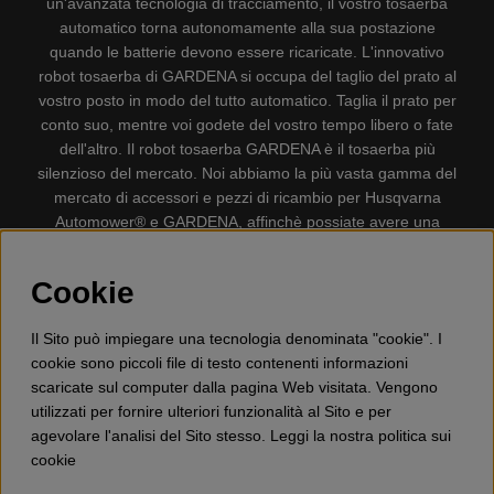
un'avanzata tecnologia di tracciamento, il vostro tosaerba
automatico torna autonomamente alla sua postazione
quando le batterie devono essere ricaricate. L'innovativo
robot tosaerba di GARDENA si occupa del taglio del prato al
vostro posto in modo del tutto automatico. Taglia il prato per
conto suo, mentre voi godete del vostro tempo libero o fate
dell'altro. Il robot tosaerba GARDENA è il tosaerba più
silenzioso del mercato. Noi abbiamo la più vasta gamma del
mercato di accessori e pezzi di ricambio per Husqvarna
Automower® e GARDENA, affinchè possiate avere una
gestione il più possibile comoda e semplice del vostro robot
tosaerba. Gplshop vende anche Husqvarna Motoseghe,
Cookie
Accessori per la protezione personale, Decespugliatori,
Tosasiepi, Motozappe, Soffiatori, Spazzaneve, Idropulitrici,
Il Sito può impiegare una tecnologia denominata "cookie". I
Aspirapolvere, Mototroncatrici, Attrezzature Forestali,
cookie sono piccoli file di testo contenenti informazioni
Lubrificanti, Carburanti, Giocattolo per bambini ETC.
scaricate sul computer dalla pagina Web visitata. Vengono
utilizzati per fornire ulteriori funzionalità al Sito e per
agevolare l'analisi del Sito stesso. Leggi la nostra politica sui
cookie