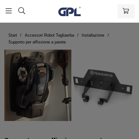
Start
Accessori Robot Tagliaerba
Installazione
Supporto per affissione a parete