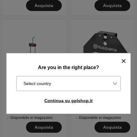
Acquista
Acquista
Are you in the right place?
Select country
Appendiabiti da parete
Attacco al muro per
310E Nera, 410XE Nera
Automower® 310 / 315 /
Continua su gplshop.it
315X
€32.84
€36.49
€74.06
€82.29
Disponibile in magazzino
Disponibile in magazzino
Acquista
Acquista