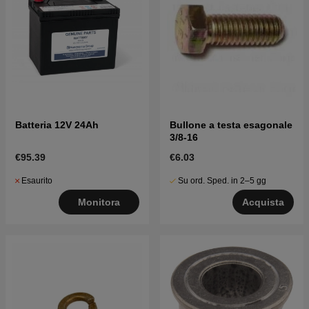
Batteria 12V 24Ah
Bullone a testa esagonale
3/8-16
€95.39
€6.03
Esaurito
Su ord. Sped. in 2–5 gg
Monitora
Acquista