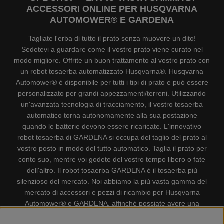
ACCESSORI ONLINE PER HUSQVARNA
AUTOMOWER® E GARDENA
Tagliate l'erba di tutto il prato senza muovere un dito!
Sedetevi a guardare come il vostro prato viene curato nel
modo migliore. Offrite un buon trattamento al vostro prato con
un robot tosaerba automatizzato Husqvarna®. Husqvarna
Automower® è disponibile per tutti i tipi di prato e può essere
personalizzato per grandi appezzamenti/terreni. Utilizzando
un'avanzata tecnologia di tracciamento, il vostro tosaerba
automatico torna autonomamente alla sua postazione
quando le batterie devono essere ricaricate. L'innovativo
robot tosaerba di GARDENA si occupa del taglio del prato al
vostro posto in modo del tutto automatico. Taglia il prato per
conto suo, mentre voi godete del vostro tempo libero o fate
dell'altro. Il robot tosaerba GARDENA è il tosaerba più
silenzioso del mercato. Noi abbiamo la più vasta gamma del
mercato di accessori e pezzi di ricambio per Husqvarna
Automower® e GARDENA, affinchè possiate avere una
gestione il più possibile comoda e semplice del vostro robot