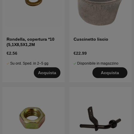
Rondella, copertura *10
Cuscinetto liscio
(5,1X8,5X1,2M
€2.56
€22.99
Su ord. Sped. in 2–5 gg
Disponibile in magazzino
Acquista
Acquista