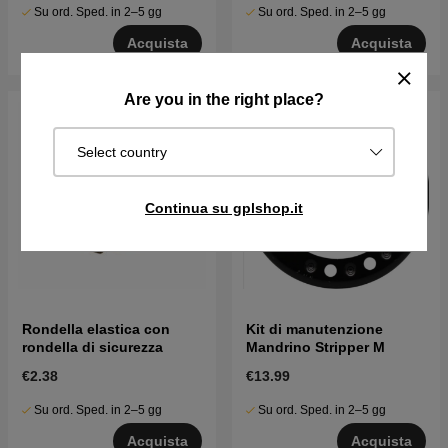
Su ord. Sped. in 2–5 gg
Su ord. Sped. in 2–5 gg
Acquista
Acquista
Are you in the right place?
Select country
Continua su gplshop.it
Rondella elastica con
Kit di manutenzione
rondella di sicurezza
Mandrino Stripper M
€2.38
€13.99
Su ord. Sped. in 2–5 gg
Su ord. Sped. in 2–5 gg
Acquista
Acquista