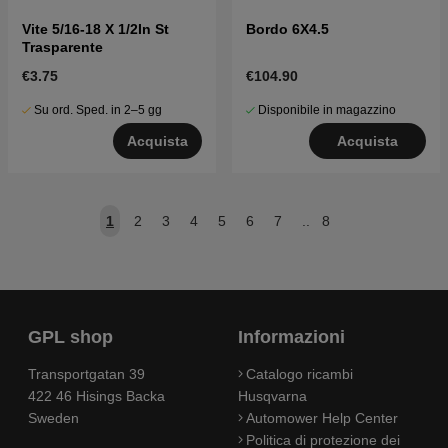
Vite 5/16-18 X 1/2In St
Bordo 6X4.5
Trasparente
€3.75
€104.90
Su ord. Sped. in 2–5 gg
Disponibile in magazzino
Acquista
Acquista
1
2
3
4
5
6
7
..
8
GPL shop
Informazioni
Transportgatan 39
Catalogo ricambi
422 46 Hisings Backa
Husqvarna
Sweden
Automower Help Center
Politica di protezione dei