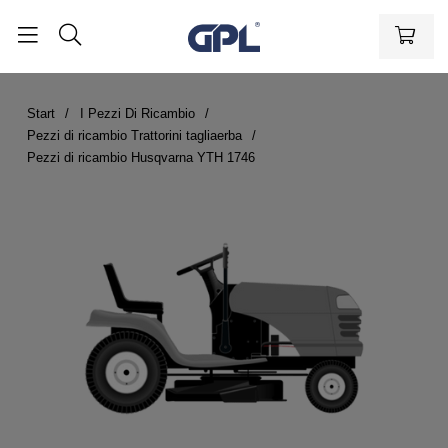
Start
I Pezzi Di Ricambio
Pezzi di ricambio Trattorini tagliaerba
Pezzi di ricambio Husqvarna YTH 1746