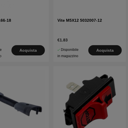
166-18
Vite M5X12 5032007-12
€1.83
le
Disponibile
Acquista
Acquista
o
in magazzino