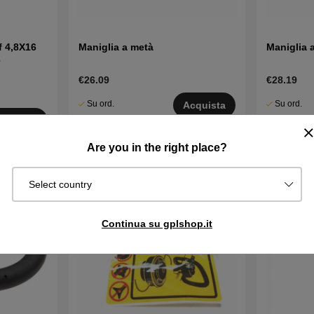
f 4,8X16
Maniglia a metà
Maniglia 
6
€26.09
€28.19
Su ord.
Su ord.
Acquista
Sped. in 2–5
Sped. in 2–
quista
gg
gg
Are you in the right place?
Select country
Continua su gplshop.it