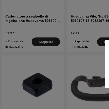
Carburatore a scalpello di
Husqvarna Vite, Stc 6S
regolazione Husqvarna 5016002-
5032107-16 5032107-1
03
€1.37
€2.11
Disponibile
Disponibile
Acquista
Ac
in magazzino
in magazzino