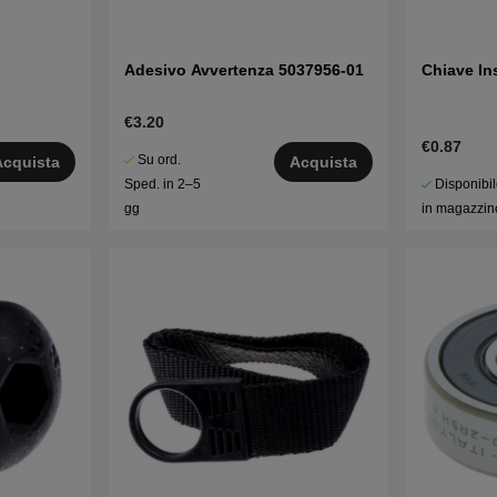
Adesivo Avvertenza 5037956-01
Chiave In
€3.20
€0.87
Su ord.
Acquista
Acquista
Disponibi
Sped. in 2–5
in magazzin
gg