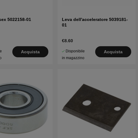
sex 5022158-01
Leva dell'acceleratore 5039181-
01
€8.60
le
Disponibile
Acquista
Acquista
o
in magazzino