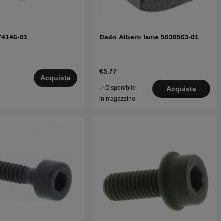
74146-01
Dado Albero lama 5038563-01
€5.77
Acquista
Disponibile
5
Acquista
in magazzino