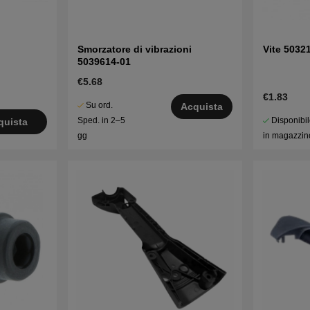
Smorzatore di vibrazioni
Vite 5032
5039614-01
€5.68
€1.83
Su ord.
Acquista
Disponibi
Sped. in 2–5
quista
in magazzin
gg