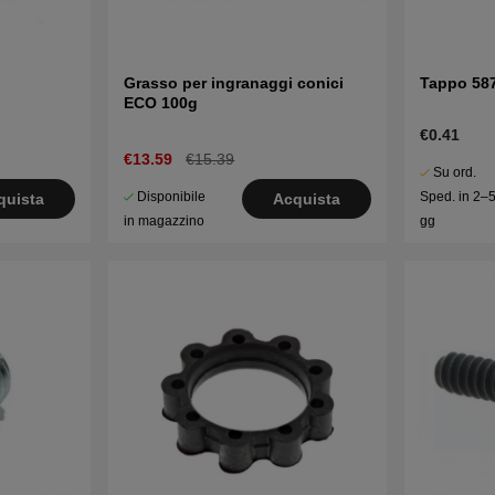
Grasso per ingranaggi conici
Tappo 58
ECO 100g
€0.41
€13.59
€15.39
Su ord.
Disponibile
Sped. in 2–
quista
Acquista
in magazzino
gg