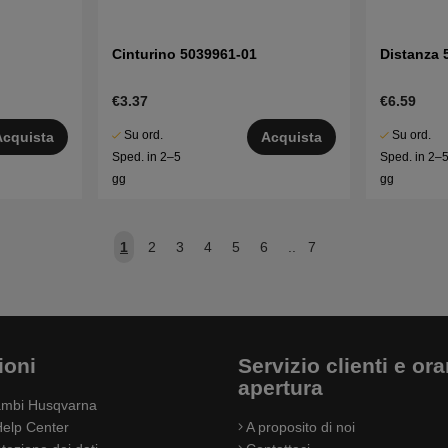
Cinturino 5039961-01
Distanza 
€3.37
€6.59
Su ord.
Su ord.
Acquista
Acquista
Sped. in 2–5
Sped. in 2–
gg
gg
1
2
3
4
5
6
..
7
ioni
Servizio clienti e orar
apertura
cambi Husqvarna
elp Center
A proposito di noi