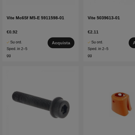
Vite Mc6Sf M5-E 5911598-01
Vite 5039613-01
€0.92
€2.11
Su ord.
Su ord.
Acquista
Sped. in 2–5
Sped. in 2–5
gg
gg