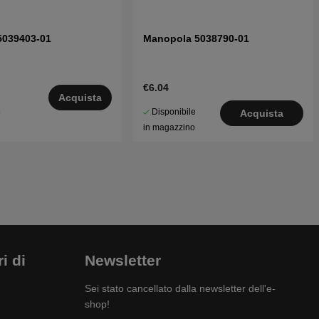
5039403-01
Manopola 5038790-01
€6.04
Acquista
Disponibile
5
Acquista
in magazzino
i di
Newsletter
Sei stato cancellato dalla newsletter dell'e-
shop!