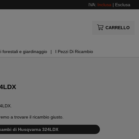
IVA:
Inclusa
|
Esclusa
CARRELLO
i forestali e giardinaggio
I Pezzi Di Ricambio
24LDX
324LDX.
remo a trovare il ricambio giusto.
ricambi di Husqvarna 324LDX