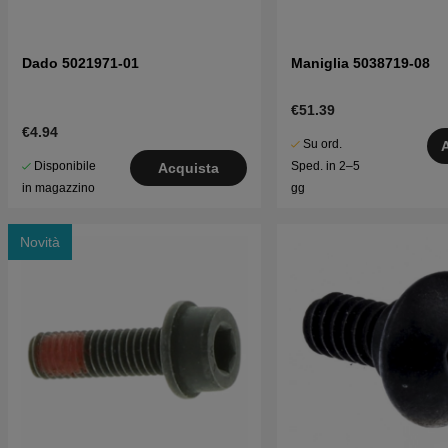
Dado 5021971-01
Maniglia 5038719-08
€51.39
€4.94
Su ord.
Disponibile
Sped. in 2–5
Acquista
in magazzino
gg
Novità