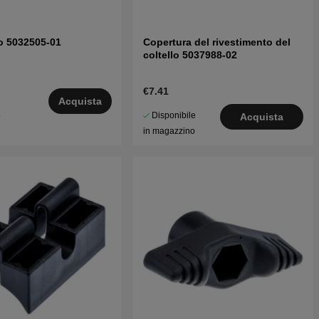
o 5032505-01
Copertura del rivestimento del
coltello 5037988-02
€7.41
Acquista
Disponibile
5
Acquista
in magazzino