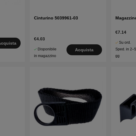
Cinturino 5039961-03
Magazzin
€7.14
€4.03
Su ord.
Acquista
Disponibile
Sped. in 2–
Acquista
in magazzino
gg