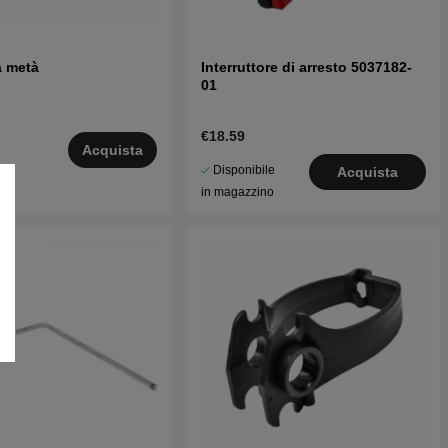
a metà
Interruttore di arresto 5037182-
01
€18.59
Acquista
Disponibile
5
Acquista
in magazzino