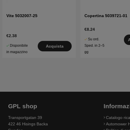
Vite 5032007-25
Copertina 5039721-01
€8.24
€2.38
Su ord.
Disponibile
Sped. in 2–5
Acquista
in magazzino
gg
GPL shop
Informaz
Transportgatan 39
Catalogo ri
422 46 Hisings Backa
Automower H