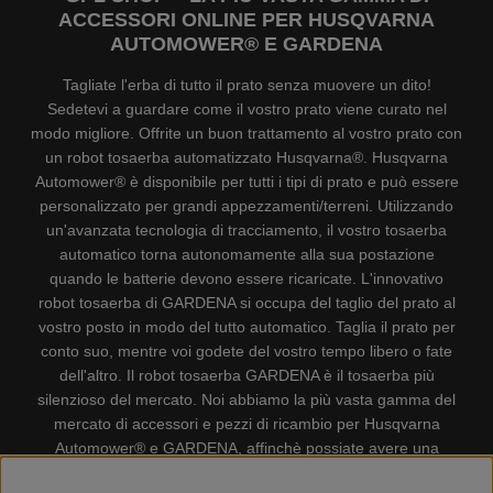
ACCESSORI ONLINE PER HUSQVARNA
AUTOMOWER® E GARDENA
Tagliate l'erba di tutto il prato senza muovere un dito!
Sedetevi a guardare come il vostro prato viene curato nel
modo migliore. Offrite un buon trattamento al vostro prato con
un robot tosaerba automatizzato Husqvarna®. Husqvarna
Automower® è disponibile per tutti i tipi di prato e può essere
personalizzato per grandi appezzamenti/terreni. Utilizzando
un'avanzata tecnologia di tracciamento, il vostro tosaerba
automatico torna autonomamente alla sua postazione
quando le batterie devono essere ricaricate. L'innovativo
robot tosaerba di GARDENA si occupa del taglio del prato al
vostro posto in modo del tutto automatico. Taglia il prato per
conto suo, mentre voi godete del vostro tempo libero o fate
dell'altro. Il robot tosaerba GARDENA è il tosaerba più
silenzioso del mercato. Noi abbiamo la più vasta gamma del
mercato di accessori e pezzi di ricambio per Husqvarna
Automower® e GARDENA, affinchè possiate avere una
gestione il più possibile comoda e semplice del vostro robot