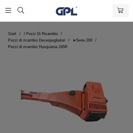
Start
I Pezzi Di Ricambio
Pezzi di ricambio Decespugliatori
➤Serie 200
Pezzi di ricambio Husqvarna 245R