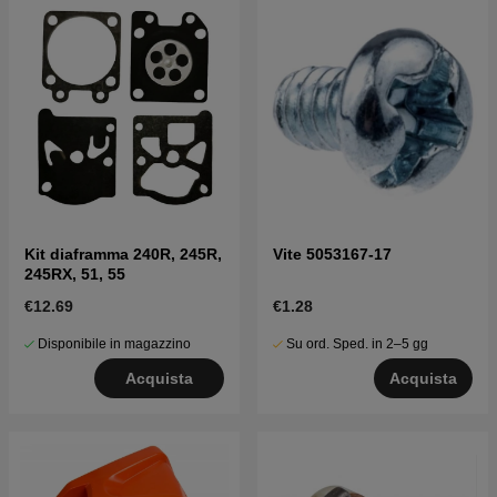
Kit diaframma 240R, 245R,
Vite 5053167-17
245RX, 51, 55
€12.69
€1.28
Disponibile in magazzino
Su ord. Sped. in 2–5 gg
Acquista
Acquista