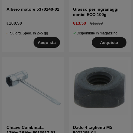
Albero motore 5370140-02
Grasso per ingranaggi
conici ECO 100g
€109.90
€13.59
€15.39
Su ord. Sped. in 2–5 gg
Disponibile in magazzino
Acquista
Acquista
Chiave Combinata
Dado 4 taglienti M5
13Mm/19Mm 5016917-01
5032265-04