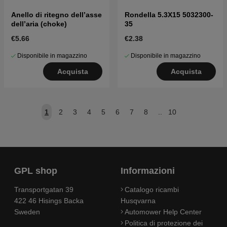
Anello di ritegno dell’asse
Rondella 5.3X15 5032300-
dell’aria (choke)
35
€5.66
€2.38
Disponibile in magazzino
Disponibile in magazzino
Acquista
Acquista
1
2
3
4
5
6
7
8
..
10
GPL shop
Informazioni
Transportgatan 39
Catalogo ricambi
422 46 Hisings Backa
Husqvarna
Sweden
Automower Help Center
Politica di protezione dei