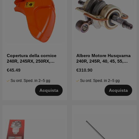
Copertura della cornice
Albero Motore Husqvarna
240R, 245RX, 250RX,
240R, 245R, 40, 45, 55,
252RX
Jonsered
€45.49
€310.90
Su ord. Sped. in 2–5 gg
Su ord. Sped. in 2–5 gg
Acquista
Acquista