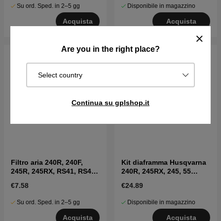
Su ord. Sped. in 2–5 gg
Disponibile in magazzino
Acquista
Acquista
Are you in the right place?
Select country
Continua su gplshop.it
Filtro aria 240R, 240F,
Kit diaframma Husqvarna
245R, 245RX, RS41, RS44,
240R, 245RX, 245, 55
GR50
Rancher
€7.58
€24.89
Su ord. Sped. in 2–5 gg
Disponibile in magazzino
Acquista
Acquista