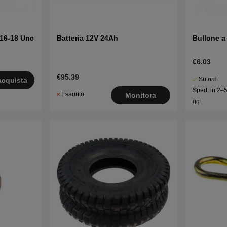
/16-18 Unc
Batteria 12V 24Ah
Bullone a
€6.03
€95.39
Su ord.
Acquista
Sped. in 2–
Esaurito
Monitora
gg