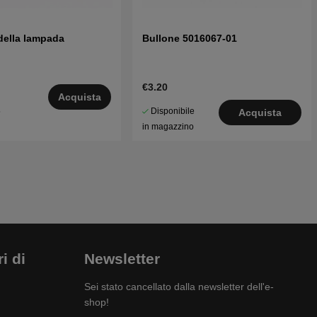
della lampada
Bullone 5016067-01
€3.20
Acquista
Disponibile
5
Acquista
in magazzino
i di
Newsletter
Sei stato cancellato dalla newsletter dell'e-
shop!