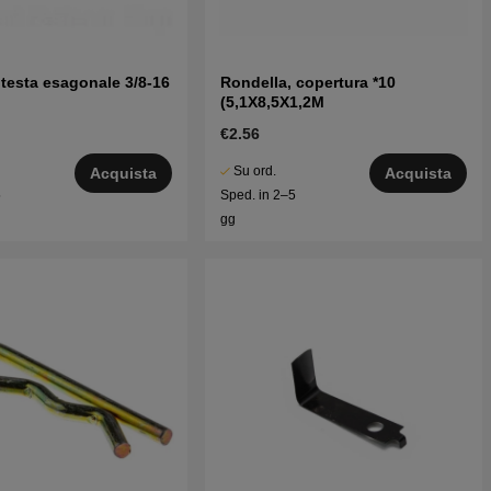
 testa esagonale 3/8-16
Rondella, copertura *10
(5,1X8,5X1,2M
€2.56
Su ord.
Acquista
Acquista
5
Sped. in 2–5
gg