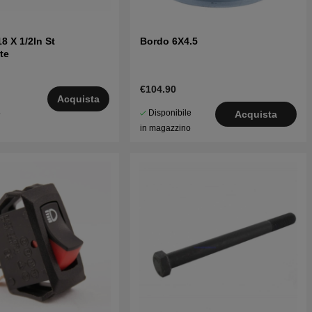
18 X 1/2In St
Bordo 6X4.5
te
€104.90
Acquista
Disponibile
5
Acquista
in magazzino