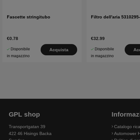
Fascette stringitubo
Filtro dell'aria 5310295
€0.78
€32.99
Disponibile
Disponibile
Acquista
Ac
in magazzino
in magazzino
GPL shop
Informaz
Transportgatan 39
Catalogo ri
422 46 Hisings Backa
Automower H