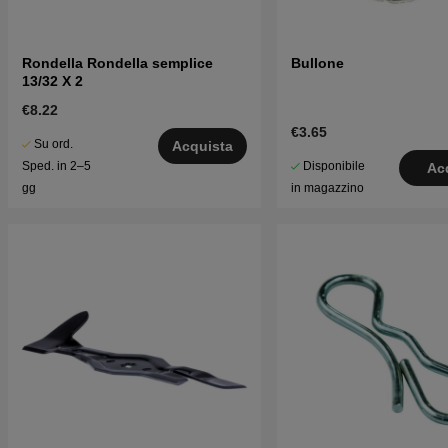
Rondella Rondella semplice
Bullone
13/32 X 2
€8.22
€3.65
Su ord.
Acquista
Disponibile
Sped. in 2–5
Ac
in magazzino
gg