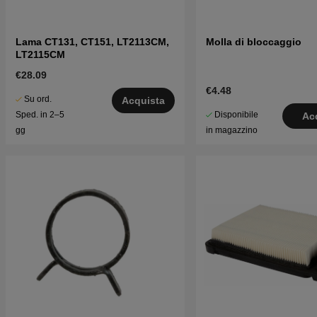
Lama CT131, CT151, LT2113CM,
Molla di bloccaggio
LT2115CM
€28.09
€4.48
Su ord.
Acquista
Disponibile
Sped. in 2–5
Ac
in magazzino
gg