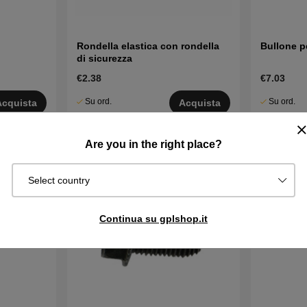
Rondella elastica con rondella
Bullone p
di sicurezza
€2.38
€7.03
Su ord.
Su ord.
Acquista
Acquista
Sped. in 2–5
Sped. in 2–
gg
gg
Are you in the right place?
Select country
Continua su gplshop.it