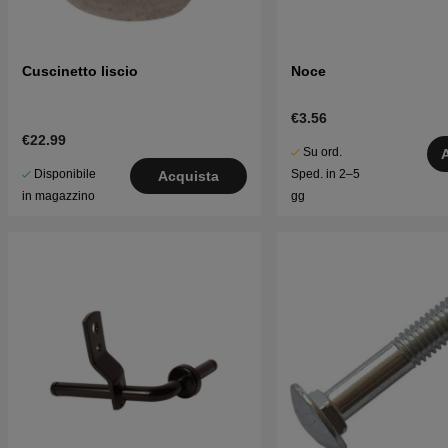
Cuscinetto liscio
Noce
€3.56
€22.99
Su ord.
Disponibile
Sped. in 2–5
Acquista
in magazzino
gg