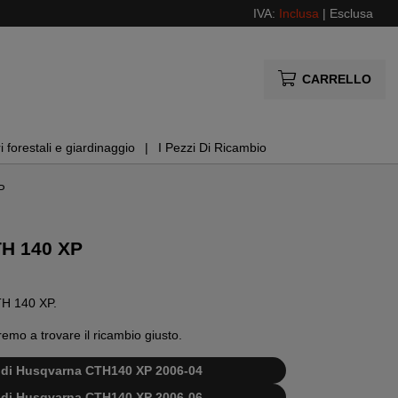
IVA:
Inclusa
|
Esclusa
CARRELLO
i forestali e giardinaggio
I Pezzi Di Ricambio
P
TH 140 XP
CTH 140 XP.
remo a trovare il ricambio giusto.
bi di Husqvarna CTH140 XP 2006-04
bi di Husqvarna CTH140 XP 2006-06