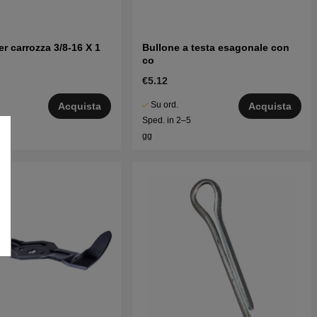
er carrozza 3/8-16 X 1
Bullone a testa esagonale con
co
€5.12
Su ord.
Acquista
Acquista
5
Sped. in 2–5
gg