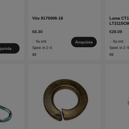
Vite 8170006-16
Lama CT1
LT2115C
€6.30
€28.09
Su ord.
Su ord.
Acquista
Sped. in 2–5
Sped. in 2–
quista
gg
gg