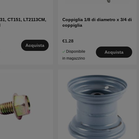
31, CT151, LT2113CM,
Coppiglia 1/8 di diametro x 3/4 di
M
coppiglia
€1.28
Acquista
Disponibile
5
Acquista
in magazzino