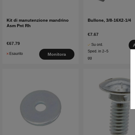
Kit di manutenzione mandrino
Bullone, 3/8-16X2-1/4
Asm Pnt Rh
€7.67
€67.79
Su ord.
Sped. in 2–5
Esaurito
Monitora
gg