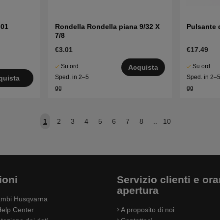
-01
Rondella Rondella piana 9/32 X
Pulsante 
7/8
€3.01
€17.49
Su ord.
Su ord.
Acquista
Sped. in 2–5
Sped. in 2–
quista
gg
gg
1
2
3
4
5
6
7
8
..
10
ioni
Servizio clienti e orar
apertura
cambi Husqvarna
elp Center
A proposito di noi