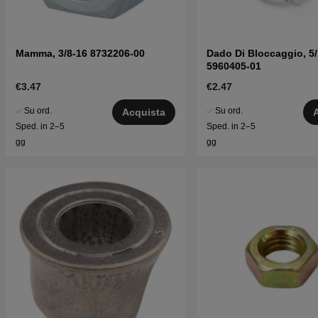
Mamma, 3/8-16 8732206-00
Dado Di Bloccaggio, 5
5960405-01
€3.47
€2.47
Su ord.
Su ord.
Acquista
Sped. in 2–5
Sped. in 2–5
gg
gg