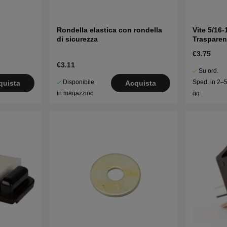
Rondella elastica con rondella
Vite 5/16-
di sicurezza
Trasparen
€3.75
€3.11
Su ord.
Disponibile
Sped. in 2–
quista
Acquista
in magazzino
gg