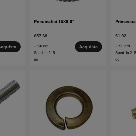
Pneumatici 15X6-6"
Primavera
€57.69
€1.92
Su ord.
Su ord.
Acquista
Acquista
Sped. in 2–5
Sped. in 2–
gg
gg