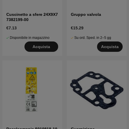
Cuscinetto a sfere 24X9X7
Gruppo valvola
7382199-00
€7.13
€15.29
Disponibile in magazzino
Su ord. Sped. in 2–5 gg
Acquista
Acquista
Decalcomania 5010818-10
Guarnizione