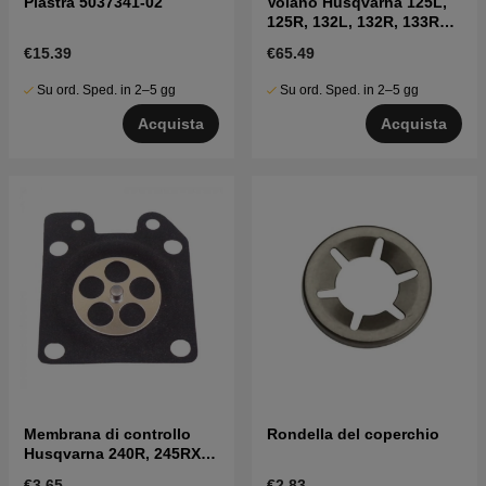
Piastra 5037341-02
Volano Husqvarna 125L,
125R, 132L, 132R, 133R
ecc
€15.39
€65.49
Su ord. Sped. in 2–5 gg
Su ord. Sped. in 2–5 gg
Acquista
Acquista
Membrana di controllo
Rondella del coperchio
Husqvarna 240R, 245RX,
41
€3.65
€2.83