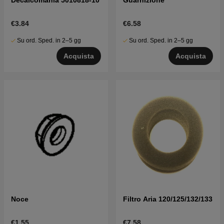
€3.84
€6.58
Su ord. Sped. in 2–5 gg
Su ord. Sped. in 2–5 gg
Acquista
Acquista
Noce
Filtro Aria 120/125/132/133
€1.55
€7.58