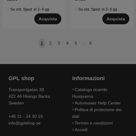
Su ord. Sped. in 2–5 gg
Su ord. Sped. in 2–5 gg
Acquista
Acquista
1
2
3
4
5
..
6
GPL shop
Informazioni
Transportgatan 39
Catalogo ricambi
422 46 Hisings Backa
Husqvarna
Sweden
Automower Help Center
Politica di protezione dei
+46 31 - 24 30 15
dati
info@gplshop.se
Termini e condizioni
Accedi