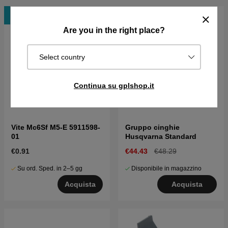
Novità
Are you in the right place?
Select country
Continua su gplshop.it
Vite Mc6Sf M5-E 5911598-
Gruppo cinghie
01
Husqvarna Standard
€0.91
€44.43
€48.29
Su ord. Sped. in 2–5 gg
Disponibile in magazzino
Acquista
Acquista