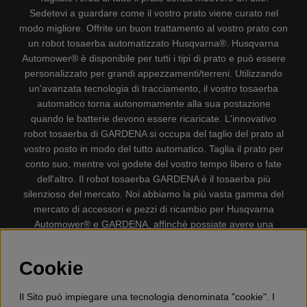
Sedetevi a guardare come il vostro prato viene curato nel
modo migliore. Offrite un buon trattamento al vostro prato con
un robot tosaerba automatizzato Husqvarna®. Husqvarna
Automower® è disponibile per tutti i tipi di prato e può essere
personalizzato per grandi appezzamenti/terreni. Utilizzando
un'avanzata tecnologia di tracciamento, il vostro tosaerba
automatico torna autonomamente alla sua postazione
quando le batterie devono essere ricaricate. L'innovativo
robot tosaerba di GARDENA si occupa del taglio del prato al
vostro posto in modo del tutto automatico. Taglia il prato per
conto suo, mentre voi godete del vostro tempo libero o fate
dell'altro. Il robot tosaerba GARDENA è il tosaerba più
silenzioso del mercato. Noi abbiamo la più vasta gamma del
mercato di accessori e pezzi di ricambio per Husqvarna
Automower® e GARDENA, affinchè possiate avere una
gestione il più possibile comoda e semplice del vostro robot
tosaerba. Gplshop vende anche Husqvarna Motoseghe,
Cookie
Accessori per la protezione personale, Decespugliatori,
Tosasiepi, Motozappe, Soffiatori, Spazzaneve, Idropulitrici,
Il Sito può impiegare una tecnologia denominata "cookie". I
Aspirapolvere, Mototroncatrici, Attrezzature Forestali,