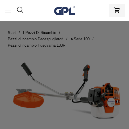
Start
I Pezzi Di Ricambio
Pezzi di ricambio Decespugliatori
➤Serie 100
Pezzi di ricambio Husqvarna 133R