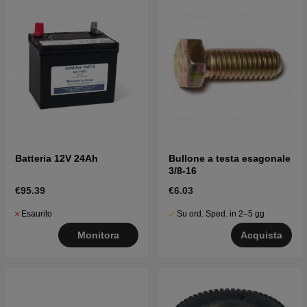
Batteria 12V 24Ah
Bullone a testa esagonale
3/8-16
€95.39
€6.03
Esaurito
Su ord. Sped. in 2–5 gg
Monitora
Acquista