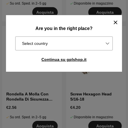
Su ord. Sped. in 2–5 gg
Disponibile in magazzino
Acquista
Acquista
Are you in the right place?
Select country
Continua su gplshop.it
Rondella A Molla Con
Screw Hexagon Head
Rondella Di Sicurezza
5/16-18
5962387-01
€2.56
€4.20
Su ord. Sped. in 2–5 gg
Disponibile in magazzino
Acquista
Acquista