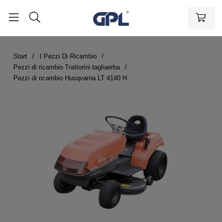
Start
I Pezzi Di Ricambio
Pezzi di ricambio Trattorini tagliaerba
Pezzi di ricambio Husqvarna LT 4140 H