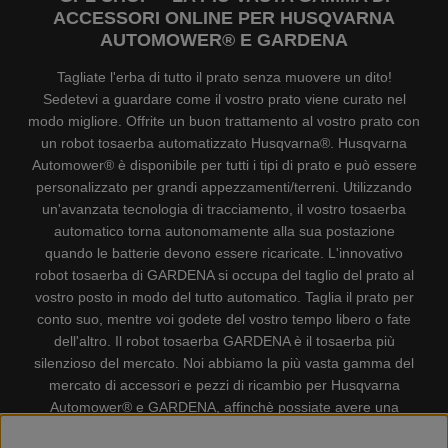
ACCESSORI ONLINE PER HUSQVARNA
AUTOMOWER® E GARDENA
Tagliate l'erba di tutto il prato senza muovere un dito!
Sedetevi a guardare come il vostro prato viene curato nel
modo migliore. Offrite un buon trattamento al vostro prato con
un robot tosaerba automatizzato Husqvarna®. Husqvarna
Automower® è disponibile per tutti i tipi di prato e può essere
personalizzato per grandi appezzamenti/terreni. Utilizzando
un'avanzata tecnologia di tracciamento, il vostro tosaerba
automatico torna autonomamente alla sua postazione
quando le batterie devono essere ricaricate. L'innovativo
robot tosaerba di GARDENA si occupa del taglio del prato al
vostro posto in modo del tutto automatico. Taglia il prato per
conto suo, mentre voi godete del vostro tempo libero o fate
dell'altro. Il robot tosaerba GARDENA è il tosaerba più
silenzioso del mercato. Noi abbiamo la più vasta gamma del
mercato di accessori e pezzi di ricambio per Husqvarna
Automower® e GARDENA, affinchè possiate avere una
gestione il più possibile comoda e semplice del vostro robot