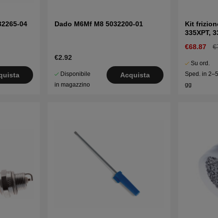
32265-04
Dado M6Mf M8 5032200-01
Kit frizi
335XPT, 3
CS2139T
€68.87
€
€2.92
Su ord.
Disponibile
Sped. in 2–
quista
Acquista
in magazzino
gg