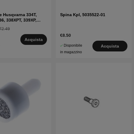
one Husqvarna 334T,
Spina Kpl, 5035522-01
36, 338XPT, 339XP,
72.49
€8.50
Acquista
Disponibile
5
Acquista
in magazzino