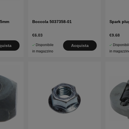
3.5mm
Boccola 5037358-01
Spark plu
€6.03
€9.68
Disponibile
Disponibi
quista
Acquista
in magazzino
in magazzin