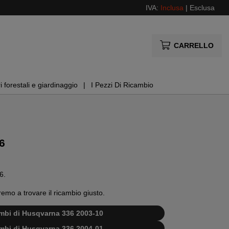
IVA:
Inclusa
|
Esclusa
CARRELLO
i forestali e giardinaggio
I Pezzi Di Ricambio
6
6.
remo a trovare il ricambio giusto.
cambi di Husqvarna 336 2003-10
cambi di Husqvarna 336 2004-01