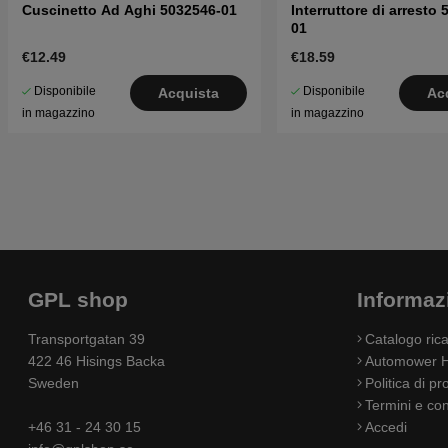
Cuscinetto Ad Aghi 5032546-01
Interruttore di arresto
01
€12.49
€18.59
Disponibile
Disponibile
Acquista
Ac
in magazzino
in magazzino
GPL shop
Informaz
Transportgatan 39
Catalogo ri
422 46 Hisings Backa
Automower H
Sweden
Politica di pr
Termini e con
+46 31 - 24 30 15
Accedi