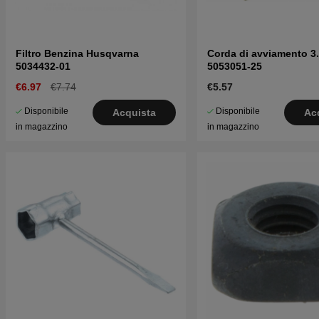
Filtro Benzina Husqvarna
Corda di avviamento 
5034432-01
5053051-25
€6.97
€7.74
€5.57
Disponibile
Disponibile
Acquista
Ac
in magazzino
in magazzino