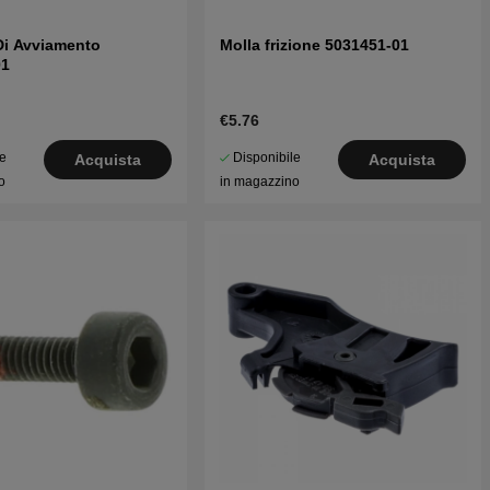
Di Avviamento
Molla frizione 5031451-01
01
€5.76
le
Disponibile
Acquista
Acquista
o
in magazzino