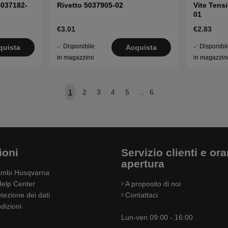
 5037182-
Rivetto 5037905-02
Vite Tens
01
€3.01
€2.83
Disponibile
Disponibi
quista
Acquista
in magazzino
in magazzin
1
2
3
4
5
..
6
ioni
Servizio clienti e orar
apertura
cambi Husqvarna
elp Center
A proposito di noi
otezione dei dati
Contattaci
dizioni
Lun-ven 09:00 - 16:00