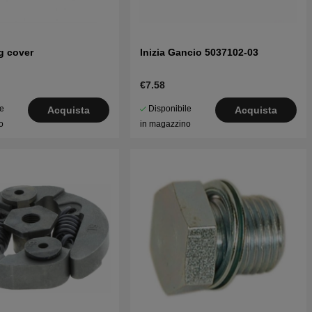
g cover
Inizia Gancio 5037102-03
€7.58
le
Disponibile
Acquista
Acquista
o
in magazzino