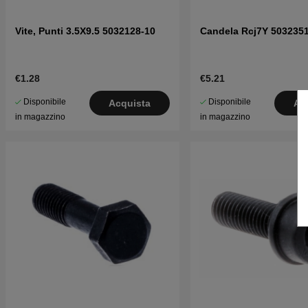
Vite, Punti 3.5X9.5 5032128-10
Candela Rcj7Y 503235
€1.28
€5.21
Disponibile
Disponibile
Acquista
Ac
in magazzino
in magazzino