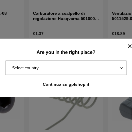
1-08
Carburatore a scalpello di
Ventilazi
regolazione Husqvarna 5016002-
5011529-
03
€1.37
€18.89
Disponibile
Disponibi
quista
Acquista
in magazzino
in magazzin
Are you in the right place?
Select country
Continua su gplshop.it