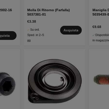
2002-16
Molla Di Ritorno (Farfalla)
Maniglia 
5037381-01
5035439-
€3.38
€9.68
Su ord.
Acquista
Disponibi
Sped. in 2–5
quista
in magazzin
gg