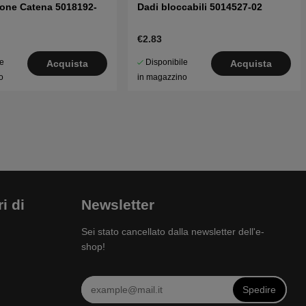
ione Catena 5018192-
Dadi bloccabili 5014527-02
€2.83
le
Disponibile
Acquista
Acquista
o
in magazzino
i di
Newsletter
Sei stato cancellato dalla newsletter dell'e-
shop!
Spedire