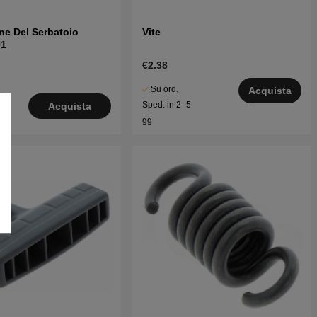
one Del Serbatoio
Vite
01
€2.38
Su ord.
Acquista
le
Sped. in 2–5
Acquista
o
gg