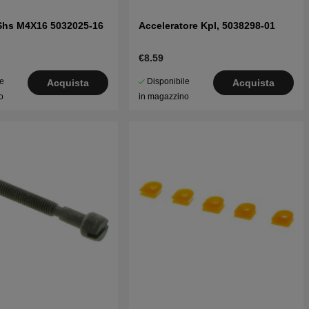
6Shs M4X16 5032025-16
Acceleratore Kpl, 5038298-01
€8.59
le
Disponibile
Acquista
Acquista
o
in magazzino