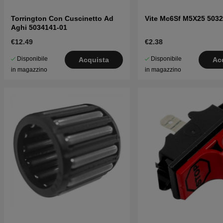
Torrington Con Cuscinetto Ad
Vite Mc6Sf M5X25 5032
Aghi 5034141-01
€12.49
€2.38
Disponibile
Disponibile
Acquista
Ac
in magazzino
in magazzino