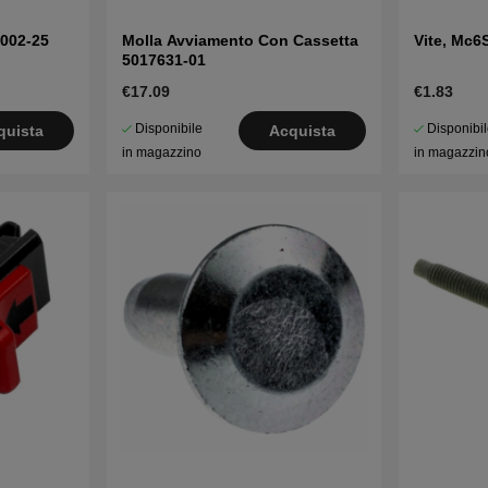
002-25
Molla Avviamento Con Cassetta
Vite, Mc
5017631-01
€17.09
€1.83
Disponibile
Disponibi
quista
Acquista
in magazzino
in magazzin