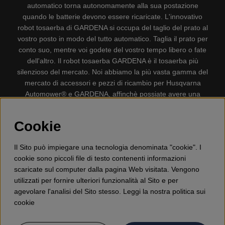
automatico torna autonomamente alla sua postazione
quando le batterie devono essere ricaricate. L'innovativo
robot tosaerba di GARDENA si occupa del taglio del prato al
vostro posto in modo del tutto automatico. Taglia il prato per
conto suo, mentre voi godete del vostro tempo libero o fate
dell'altro. Il robot tosaerba GARDENA è il tosaerba più
silenzioso del mercato. Noi abbiamo la più vasta gamma del
mercato di accessori e pezzi di ricambio per Husqvarna
Automower® e GARDENA, affinchè possiate avere una
gestione il più possibile comoda e semplice del vostro robot
tosaerba. Gplshop vende anche Husqvarna Motoseghe,
Cookie
Accessori per la protezione personale, Decespugliatori,
Tosasiepi, Motozappe, Soffiatori, Spazzaneve, Idropulitrici,
Il Sito può impiegare una tecnologia denominata "cookie". I
Aspirapolvere, Mototroncatrici, Attrezzature Forestali,
cookie sono piccoli file di testo contenenti informazioni
Lubrificanti, Carburanti, Giocattolo per bambini ETC.
scaricate sul computer dalla pagina Web visitata. Vengono
utilizzati per fornire ulteriori funzionalità al Sito e per
agevolare l'analisi del Sito stesso. Leggi la nostra politica sui
cookie