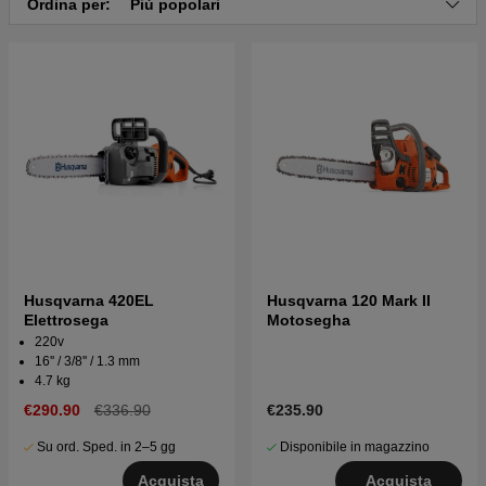
Ordina per:
Più popolari
Husqvarna 420EL
Husqvarna 120 Mark II
Elettrosega
Motosegha
220v
16'' / 3/8'' / 1.3 mm
4.7 kg
€290.90
€336.90
€235.90
Su ord. Sped. in 2–5 gg
Disponibile in magazzino
Acquista
Acquista