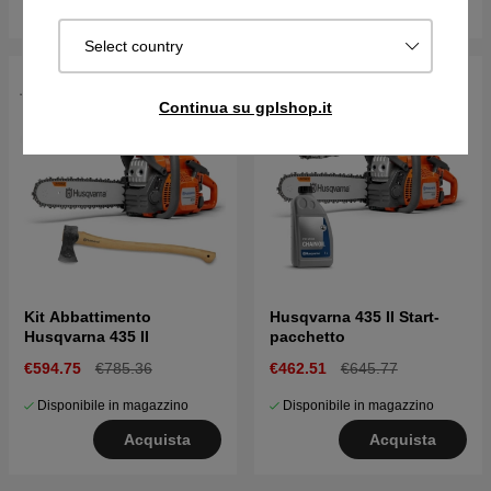
Monitora
Acquista
Select country
Continua su gplshop.it
Kit Abbattimento
Husqvarna 435 II Start-
Husqvarna 435 II
pacchetto
€594.75
€785.36
€462.51
€645.77
Disponibile in magazzino
Disponibile in magazzino
Acquista
Acquista