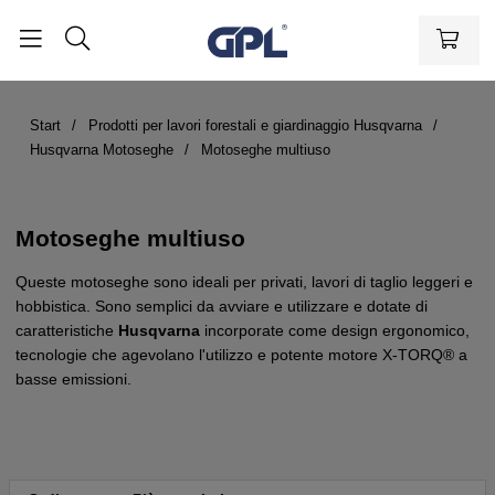
Start
Prodotti per lavori forestali e giardinaggio Husqvarna
Husqvarna Motoseghe
Motoseghe multiuso
Motoseghe multiuso
Queste motoseghe sono ideali per privati, lavori di taglio leggeri e
hobbistica. Sono semplici da avviare e utilizzare e dotate di
caratteristiche
Husqvarna
incorporate come design ergonomico,
tecnologie che agevolano l'utilizzo e potente motore X-TORQ® a
basse emissioni.