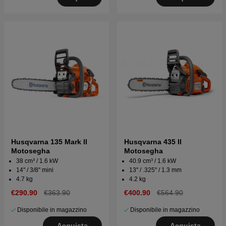
Husqvarna 135 Mark II
Husqvarna 435 II
Motosegha
Motosegha
38 cm³ / 1.6 kW
40.9 cm³ / 1.6 kW
14'' / 3/8'' mini
13'' / .325'' / 1.3 mm
4.7 kg
4.2 kg
€290.90
€363.90
€400.90
€564.90
Disponibile in magazzino
Disponibile in magazzino
Acquista
Acquista