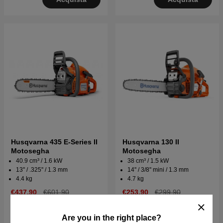
Husqvarna 435 E-Series II
Husqvarna 130 II
Motosegha
Motosegha
40.9 cm³ / 1.6 kW
38 cm³ / 1.5 kW
13'' / .325'' / 1.3 mm
14'' / 3/8'' mini / 1.3 mm
4.4 kg
4.7 kg
€437.90
€601.90
€253.90
€299.90
Esaurito
Disponibile in magazzino
Are you in the right place?