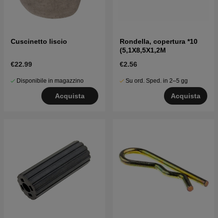
Cuscinetto liscio
Rondella, copertura *10
(5,1X8,5X1,2M
€22.99
€2.56
Disponibile in magazzino
Su ord. Sped. in 2–5 gg
Acquista
Acquista