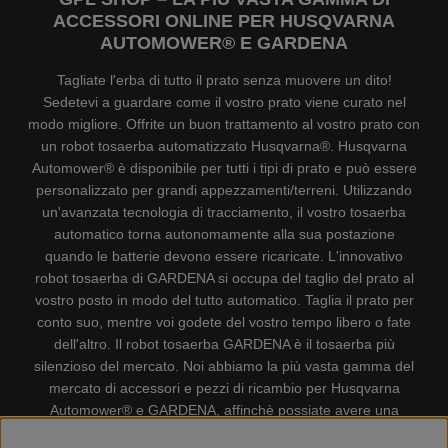
ACCESSORI ONLINE PER HUSQVARNA
AUTOMOWER® E GARDENA
Tagliate l'erba di tutto il prato senza muovere un dito!
Sedetevi a guardare come il vostro prato viene curato nel
modo migliore. Offrite un buon trattamento al vostro prato con
un robot tosaerba automatizzato Husqvarna®. Husqvarna
Automower® è disponibile per tutti i tipi di prato e può essere
personalizzato per grandi appezzamenti/terreni. Utilizzando
un'avanzata tecnologia di tracciamento, il vostro tosaerba
automatico torna autonomamente alla sua postazione
quando le batterie devono essere ricaricate. L'innovativo
robot tosaerba di GARDENA si occupa del taglio del prato al
vostro posto in modo del tutto automatico. Taglia il prato per
conto suo, mentre voi godete del vostro tempo libero o fate
dell'altro. Il robot tosaerba GARDENA è il tosaerba più
silenzioso del mercato. Noi abbiamo la più vasta gamma del
mercato di accessori e pezzi di ricambio per Husqvarna
Automower® e GARDENA, affinchè possiate avere una
gestione il più possibile comoda e semplice del vostro robot