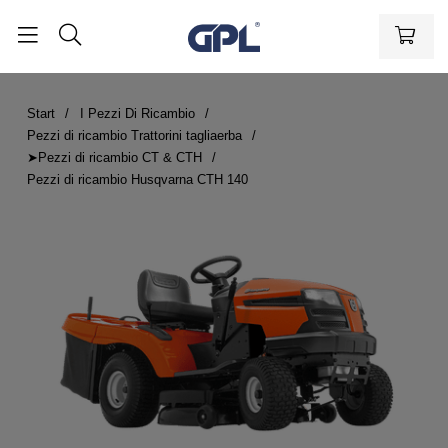
Start
I Pezzi Di Ricambio
Pezzi di ricambio Trattorini tagliaerba
➤Pezzi di ricambio CT & CTH
Pezzi di ricambio Husqvarna CTH 140