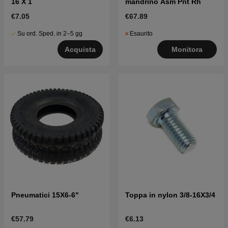
16 X 1
mandrino Asm Pnt Rh
€7.05
€67.89
Su ord. Sped. in 2–5 gg
Esaurito
Acquista
Monitora
Pneumatici 15X6-6"
Toppa in nylon 3/8-16X3/4
€57.79
€6.13