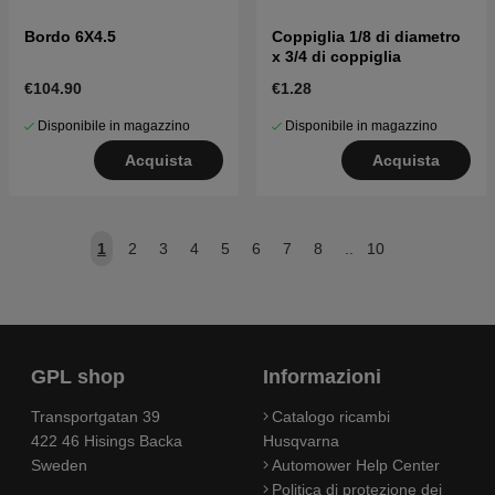
Bordo 6X4.5
Coppiglia 1/8 di diametro
x 3/4 di coppiglia
€104.90
€1.28
Disponibile in magazzino
Disponibile in magazzino
Acquista
Acquista
1
2
3
4
5
6
7
8
..
10
GPL shop
Informazioni
Transportgatan 39
Catalogo ricambi
422 46 Hisings Backa
Husqvarna
Sweden
Automower Help Center
Politica di protezione dei