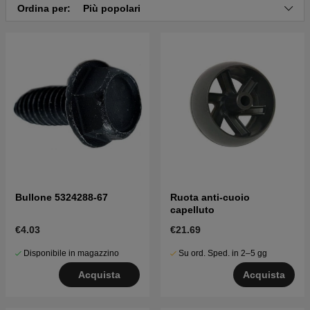
CTH140 2007-09 (96061019202)
Ordina per:
Più popolari
Clicca qui per il catalogo ricambi di Husqvarna
CTH140 2007-06 (96061019201)
Clicca qui per il catalogo ricambi di Husqvarna
CTH140 2007-06 (96061019200)
Clicca qui per il catalogo ricambi di Husqvarna
CTH140 2007-05 (96061018501)
Clicca qui per il catalogo ricambi di Husqvarna
CTH140 2007-04 (96061018500)
Bullone 5324288-67
Ruota anti-cuoio
capelluto
€4.03
€21.69
Disponibile in magazzino
Su ord. Sped. in 2–5 gg
Acquista
Acquista