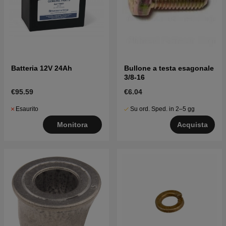
Batteria 12V 24Ah
Bullone a testa esagonale
3/8-16
€95.59
€6.04
Esaurito
Su ord. Sped. in 2–5 gg
Monitora
Acquista