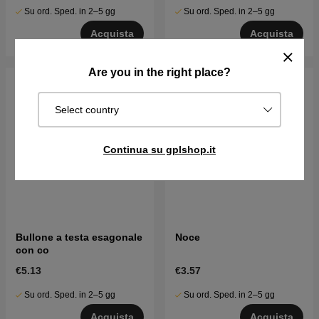
Su ord. Sped. in 2–5 gg
Su ord. Sped. in 2–5 gg
Acquista
Acquista
Are you in the right place?
Select country
Continua su gplshop.it
Bullone a testa esagonale
Noce
con co
€5.13
€3.57
Su ord. Sped. in 2–5 gg
Su ord. Sped. in 2–5 gg
Acquista
Acquista