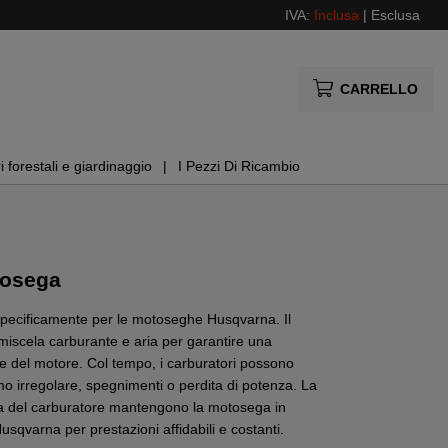
IVA:
Inclusa
|
Esclusa
CARRELLO
i forestali e giardinaggio
I Pezzi Di Ricambio
tosega
i specificamente per le motoseghe Husqvarna. Il
scela carburante e aria per garantire una
e del motore. Col tempo, i carburatori possono
o irregolare, spegnimenti o perdita di potenza. La
va del carburatore mantengono la motosega in
Husqvarna per prestazioni affidabili e costanti.