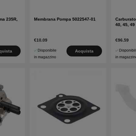
ma 235R,
Membrana Pompa 5022547-01
Carburat
40, 45, 49
€10.09
€96.59
Disponibile
Disponibi
quista
Acquista
in magazzino
in magazzin