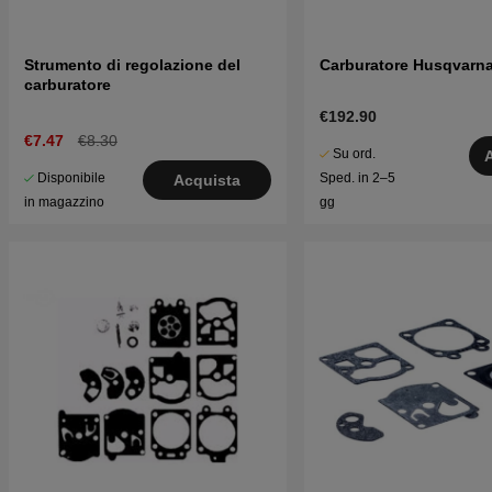
Strumento di regolazione del
Carburatore Husqvarn
carburatore
€192.90
€7.47
€8.30
Su ord.
Disponibile
Sped. in 2–5
Acquista
in magazzino
gg