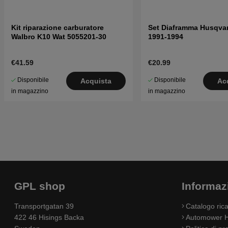
Kit riparazione carburatore
Set Diaframma Husqvar
Walbro K10 Wat 5055201-30
1991-1994
€41.59
€20.99
Disponibile
Disponibile
Acquista
Ac
in magazzino
in magazzino
GPL shop
Informaz
Transportgatan 39
Catalogo ri
422 46 Hisings Backa
Automower H