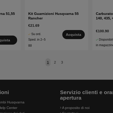
na 51,55
Kit Guarnizioni Husqvarna 55
Carburato
Rancher
140, 435,
€21.69
€100.90
Su ord.
Acquista
Disponibi
Sped. in 2–5
quista
in magazzin
gg
1
2
3
ioni
Servizio clienti e orar
apertura
cambi Husqvarna
elp Center
A proposito di noi