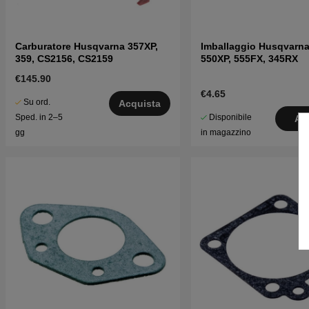
Carburatore Husqvarna 357XP,
Imballaggio Husqvarna
359, CS2156, CS2159
550XP, 555FX, 345RX
€145.90
€4.65
Su ord.
Acquista
Disponibile
Sped. in 2–5
Ac
in magazzino
gg