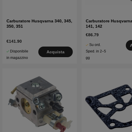
Carburatore Husqvarna 340, 345,
Carburatore Husqvarna
350, 351
141, 142
€86.79
€141.90
Su ord.
Disponibile
Sped. in 2–5
Acquista
in magazzino
gg