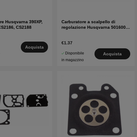
re Husqvarna 390XP,
Carburatore a scalpello di
CS2186, CS2188
regolazione Husqvarna 5016002-
03
€1.37
Acquista
Disponibile
5
Acquista
in magazzino