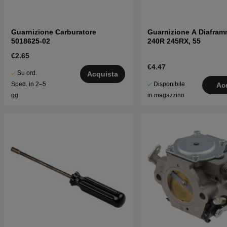
Guarnizione Carburatore
Guarnizione A Diafram
5018625-02
240R 245RX, 55
€2.65
€4.47
Su ord.
Acquista
Disponibile
Sped. in 2–5
Ac
in magazzino
gg