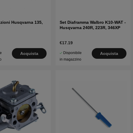
izioni Husqvarna 135,
Set Diaframma Walbro K10-WAT -
Husqvarna 240R, 223R, 346XP
€17.19
le
Disponibile
Acquista
Acquista
o
in magazzino