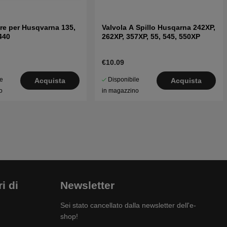
re per Husqvarna 135,
Valvola A Spillo Husqarna 242XP,
 440
262XP, 357XP, 55, 545, 550XP
€10.09
le
Disponibile
Acquista
Acquista
o
in magazzino
i di
Newsletter
Sei stato cancellato dalla newsletter dell'e-
shop!