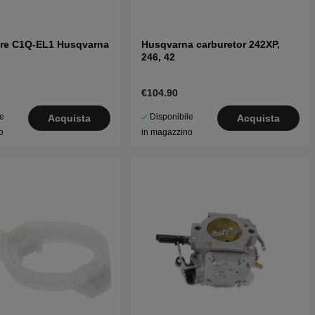
ore C1Q-EL1 Husqvarna
Husqvarna carburetor 242XP,
246, 42
€104.90
le
Disponibile
Acquista
Acquista
o
in magazzino