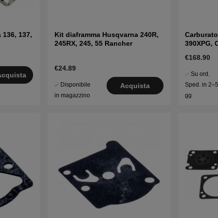
 136, 137,
Kit diaframma Husqvarna 240R,
Carburato
245RX, 245, 55 Rancher
390XPG, 
€168.90
€24.89
Su ord.
Acquista
Disponibile
Sped. in 2–
Acquista
in magazzino
gg