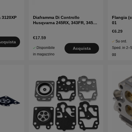
a 3120XP
Diaframma Di Controllo
Flangia (
Husqvarna 245RX, 343FR, 345R,
01
55
€6.29
€17.59
Su ord.
Acquista
Disponibile
Sped. in 2–
Acquista
in magazzino
gg