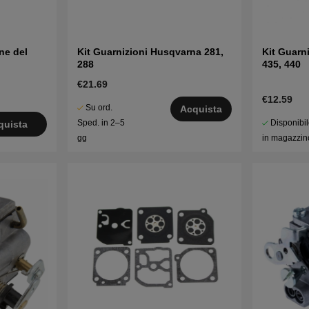
ne del
Kit Guarnizioni Husqvarna 281,
Kit Guarn
288
435, 440
€21.69
€12.59
Su ord.
Acquista
Disponibi
Sped. in 2–5
quista
in magazzin
gg