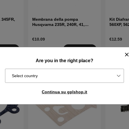
 345FR,
Membrana della pompa
Kit Diafr
Husqvarna 235R, 240R, 41,
560XP, 56
CS2040
€10.09
€12.59
Disponibile
Disponibi
quista
Acquista
in magazzino
in magazzin
Are you in the right place?
Select country
Continua su gplshop.it