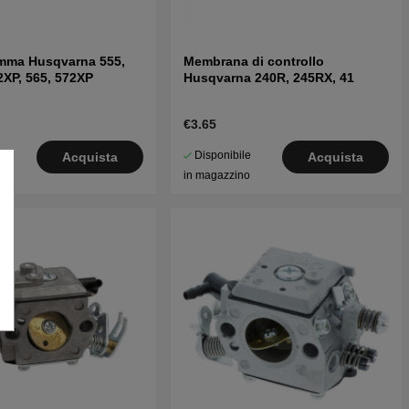
amma Husqvarna 555,
Membrana di controllo
2XP, 565, 572XP
Husqvarna 240R, 245RX, 41
€3.65
le
Disponibile
Acquista
Acquista
o
in magazzino