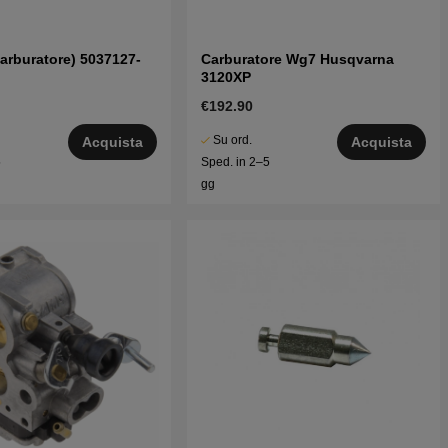
carburatore) 5037127-
Carburatore Wg7 Husqvarna
3120XP
€192.90
Su ord.
Acquista
Acquista
5
Sped. in 2–5
gg