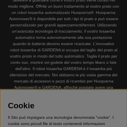
Sedetevi a guardare come il vostro prato viene curato nel
modo migliore. Offrite un buon trattamento al vostro prato con
un robot tosaerba automatizzato Husqvarna®. Husqvarna
Automower® è disponibile per tutti i tipi di prato e può essere
personalizzato per grandi appezzamenti/terreni. Utilizzando
un'avanzata tecnologia di tracciamento, il vostro tosaerba
automatico torna autonomamente alla sua postazione
quando le batterie devono essere ricaricate. L'innovativo
robot tosaerba di GARDENA si occupa del taglio del prato al
vostro posto in modo del tutto automatico. Taglia il prato per
conto suo, mentre voi godete del vostro tempo libero o fate
dell'altro. Il robot tosaerba GARDENA è il tosaerba più
silenzioso del mercato. Noi abbiamo la più vasta gamma del
mercato di accessori e pezzi di ricambio per Husqvarna
Automower® e GARDENA, affinchè possiate avere una
gestione il più possibile comoda e semplice del vostro robot
tosaerba. Gplshop vende anche Husqvarna Motoseghe,
Cookie
Accessori per la protezione personale, Decespugliatori,
Tosasiepi, Motozappe, Soffiatori, Spazzaneve, Idropulitrici,
Il Sito può impiegare una tecnologia denominata "cookie". I
Aspirapolvere, Mototroncatrici, Attrezzature Forestali,
cookie sono piccoli file di testo contenenti informazioni
Lubrificanti, Carburanti, Giocattolo per bambini ETC.