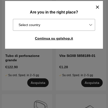
Are you in the right place?
Select country
Continua su gplshop.it
Tubo di perforazione
Vite St3X8 5858189-01
grande
€122.90
€1.28
Su ord. Sped. in 2–5 gg
Su ord. Sped. in 2–5 gg
Acquista
Acquista