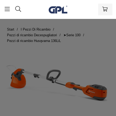
Start
I Pezzi Di Ricambio
Pezzi di ricambio Decespugliatori
➤Serie 100
Pezzi di ricambio Husqvarna 136LiL