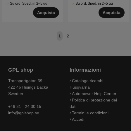
Su ord. Sped. in 2–5 gg
Su ord. Sped. in 2–5 gg
Acquista
Acquista
1
2
GPL shop
Informazioni
Transportgatan 39
Catalogo ricambi
422 46 Hisings Backa
Husqvarna
Sweden
Automower Help Center
Politica di protezione dei
+46 31 - 24 30 15
dati
info@gplshop.se
Termini e condizioni
Accedi