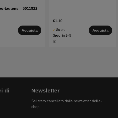
portautensili 5011922-
€1.10
Su ord.
Acquista
Acquista
5
Sped. in 2–5
gg
i di
Newsletter
Sei stato cancellato dalla newsletter dell'e-
shop!