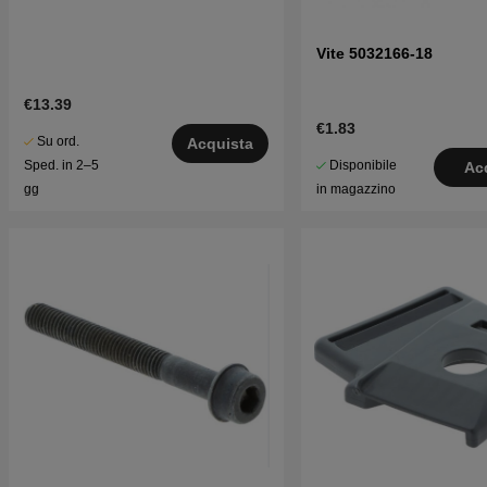
Vite 5032166-18
€13.39
€1.83
Su ord.
Acquista
Disponibile
Sped. in 2–5
Ac
in magazzino
gg