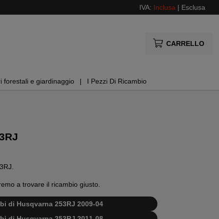
IVA:
Inclusa
|
Esclusa
CARRELLO
i forestali e giardinaggio
I Pezzi Di Ricambio
53RJ
53RJ.
remo a trovare il ricambio giusto.
ambi di Husqvarna 253RJ 2009-04
ambi di Husqvarna 253RJ 2011-08