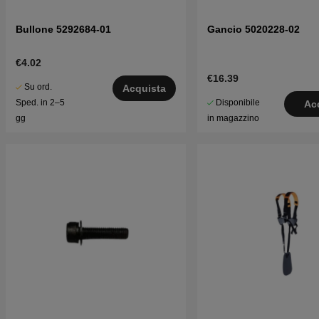
Bullone 5292684-01
Gancio 5020228-02
€4.02
€16.39
Su ord.
Acquista
Disponibile
Sped. in 2–5
Ac
in magazzino
gg