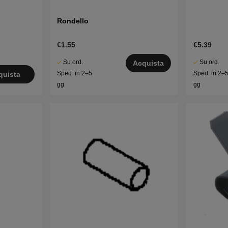
Rondello
€1.55
€5.39
Su ord.
Su ord.
Acquista
Sped. in 2–5
Sped. in 2–
quista
gg
gg