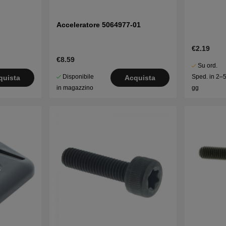
Acceleratore 5064977-01
€2.19
€8.59
Su ord.
Disponibile
Sped. in 2–
quista
Acquista
in magazzino
gg