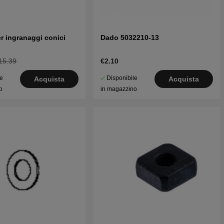
r ingranaggi conici
Dado 5032210-13
15.39
€2.10
le
Disponibile
Acquista
Acquista
o
in magazzino