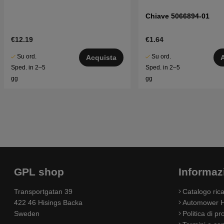
Chiave 5066894-01
€12.19
€1.64
Su ord.
Su ord.
Acquista
Sped. in 2–5
Sped. in 2–5
gg
gg
GPL shop
Informaz
Transportgatan 39
Catalogo ri
422 46 Hisings Backa
Automower H
Sweden
Politica di pr