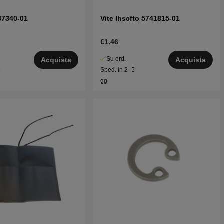
37340-01
Vite Ihscfto 5741815-01
€1.46
Su ord.
Acquista
Acquista
5
Sped. in 2–5
gg