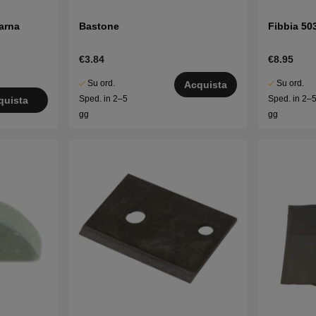
arna
Bastone
Fibbia 50
€3.84
€8.95
Su ord.
Su ord.
Acquista
Sped. in 2–5
Sped. in 2–
quista
gg
gg