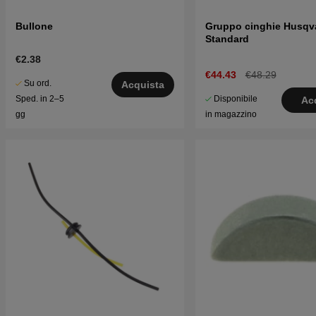
Bullone
Gruppo cinghie Husqv
Standard
€2.38
€44.43
€48.29
Su ord.
Acquista
Disponibile
Sped. in 2–5
Ac
in magazzino
gg