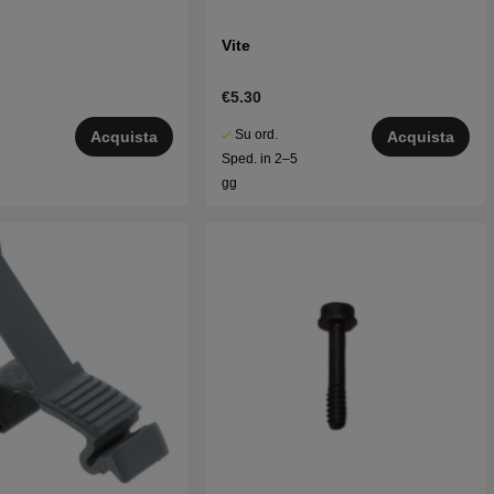
Vite
€5.30
Su ord.
Acquista
Acquista
5
Sped. in 2–5
gg