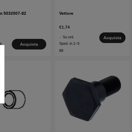
fm 5032007-82
Vettore
€1.74
Su ord.
Acquista
le
Sped. in 2–5
Acquista
o
gg