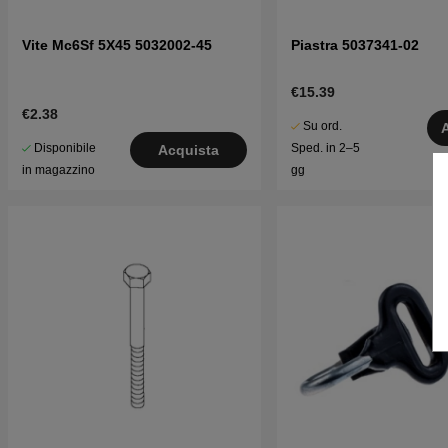
Vite Mc6Sf 5X45 5032002-45
Piastra 5037341-02
€15.39
€2.38
Su ord.
Disponibile
Sped. in 2–5
Acquista
in magazzino
gg