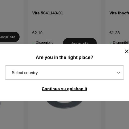
Vite 5041143-01
Vite Ihsc
€2.10
€1.28
Acquista
Disponibile
Disponibi
Acquista
in magazzino
in magazzin
Are you in the right place?
Select country
Continua su gplshop.it