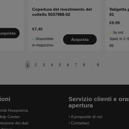
Copertura del rivestimento del
Valigetta 
coltello 5037988-02
01
€9.99
€7.40
Su ord.
Acquista
Disponibile
Sped. in 2–
Acquista
in magazzino
gg
1
2
3
4
5
6
7
8
..
9
ioni
Servizio clienti e orar
apertura
cambi Husqvarna
elp Center
A proposito di noi
otezione dei dati
Contattaci