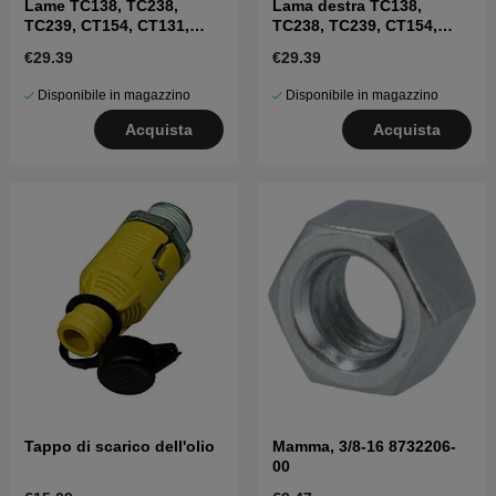
Lame TC138, TC238,
Lama destra TC138,
TC239, CT154, CT131,
TC238, TC239, CT154,
CT141, CT151
CT131, CT141, CT151
€29.39
€29.39
Disponibile in magazzino
Disponibile in magazzino
Acquista
Acquista
Tappo di scarico dell'olio
Mamma, 3/8-16 8732206-
00