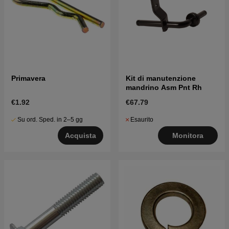
Primavera
Kit di manutenzione
mandrino Asm Pnt Rh
€1.92
€67.79
Su ord. Sped. in 2–5 gg
Esaurito
Acquista
Monitora