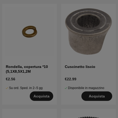
Rondella, copertura *10
Cuscinetto liscio
(5,1X8,5X1,2M
€2.56
€22.99
Su ord. Sped. in 2–5 gg
Disponibile in magazzino
Acquista
Acquista