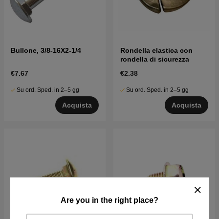
Bullone, 3/8-16X2-1/4
Rondella elastica con
rondella di sicurezza
€7.67
€2.38
Su ord. Sped. in 2–5 gg
Su ord. Sped. in 2–5 gg
Acquista
Acquista
Are you in the right place?