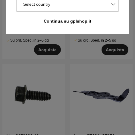
Select country
Bullone per carrozza 3/8-
Bullone a testa esagonale
Continua su gplshop.it
16 X 1
con co
€7.03
€5.12
Su ord. Sped. in 2–5 gg
Su ord. Sped. in 2–5 gg
Acquista
Acquista