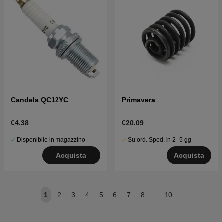
Candela QC12YC
Primavera
€4.38
€20.09
Disponibile in magazzino
Su ord. Sped. in 2–5 gg
Acquista
Acquista
1
2
3
4
5
6
7
8
..
10