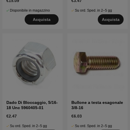
€15.09
€3.47
Disponibile in magazzino
Su ord. Sped. in 2–5 gg
Acquista
Acquista
Dado Di Bloccaggio, 5/16-
Bullone a testa esagonale
18 Unc 5960405-01
3/8-16
€2.47
€6.03
Su ord. Sped. in 2–5 gg
Su ord. Sped. in 2–5 gg