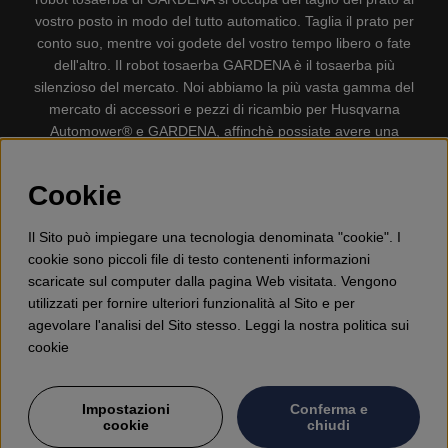
vostro posto in modo del tutto automatico. Taglia il prato per
conto suo, mentre voi godete del vostro tempo libero o fate
dell'altro. Il robot tosaerba GARDENA è il tosaerba più
silenzioso del mercato. Noi abbiamo la più vasta gamma del
mercato di accessori e pezzi di ricambio per Husqvarna
Automower® e GARDENA, affinchè possiate avere una
gestione il più possibile comoda e semplice del vostro robot
tosaerba. Gplshop vende anche Husqvarna Motoseghe,
Cookie
Accessori per la protezione personale, Decespugliatori,
Tosasiepi, Motozappe, Soffiatori, Spazzaneve, Idropulitrici,
Il Sito può impiegare una tecnologia denominata "cookie". I
Aspirapolvere, Mototroncatrici, Attrezzature Forestali,
cookie sono piccoli file di testo contenenti informazioni
Lubrificanti, Carburanti, Giocattolo per bambini ETC.
scaricate sul computer dalla pagina Web visitata. Vengono
utilizzati per fornire ulteriori funzionalità al Sito e per
agevolare l'analisi del Sito stesso. Leggi la nostra politica sui
cookie
Impostazioni
Conferma e
cookie
chiudi