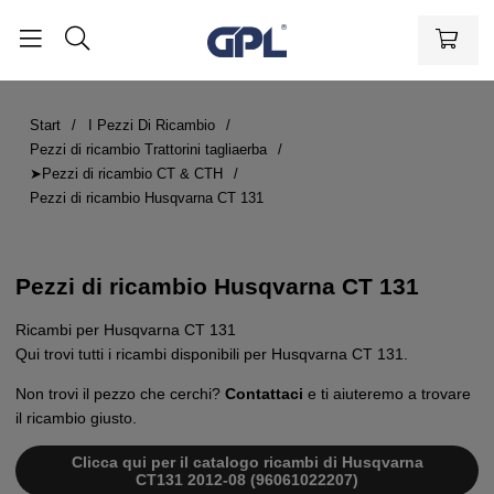
Start
I Pezzi Di Ricambio
Pezzi di ricambio Trattorini tagliaerba
➤Pezzi di ricambio CT & CTH
Pezzi di ricambio Husqvarna CT 131
Pezzi di ricambio Husqvarna CT 131
Ricambi per Husqvarna CT 131
Qui trovi tutti i ricambi disponibili per Husqvarna CT 131.
Non trovi il pezzo che cerchi?
Contattaci
e ti aiuteremo a trovare
il ricambio giusto.
Clicca qui per il catalogo ricambi di Husqvarna
CT131 2012-08 (96061022207)