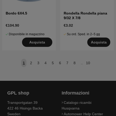
Bordo 6X4.5
Rondella Rondella piana
9/32 X 7/8
€104.90
€3.02
Disponibile in magazzino
Su ord. Sped. in 2–5 gg
Acquista
Acquista
1
2
3
4
5
6
7
8
..
10
GPL shop
Informazioni
Transportgatan 39
Catalogo ricambi
422 46 Hisings Backa
Husqvarna
Sweden
Automower Help Center