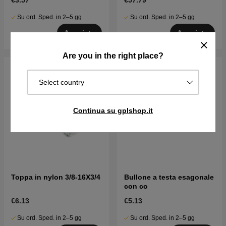
€3.57
€57.79
Su ord. Sped. in 2–5 gg
Su ord. Sped. in 2–5 gg
Acquista
Acquista
Are you in the right place?
Select country
Continua su gplshop.it
Toppa in nylon 3/8-16X3/4
Bullone a testa esagonale
con co
€6.13
€5.13
Su ord. Sped. in 2–5 gg
Su ord. Sped. in 2–5 gg