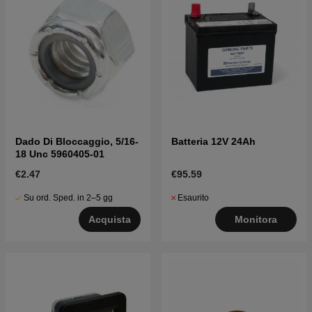
Dado Di Bloccaggio, 5/16-
Batteria 12V 24Ah
18 Unc 5960405-01
€2.47
€95.59
Su ord. Sped. in 2–5 gg
Esaurito
Acquista
Monitora