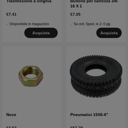
Trasmissione a cinghia
Bullone per carrozza 3/8-
16 X 1
€7.41
€7.05
Disponibile in magazzino
Su ord. Sped. in 2–5 gg
Acquista
Acquista
Noce
Pneumatici 15X6-6"