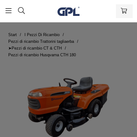
Start
I Pezzi Di Ricambio
Pezzi di ricambio Trattorini tagliaerba
➤Pezzi di ricambio CT & CTH
Pezzi di ricambio Husqvarna CTH 180