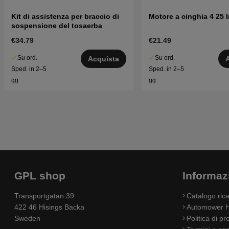
Kit di assistenza per braccio di
Motore a cinghia 4 25 I
sospensione del tosaerba
€34.79
€21.49
Su ord.
Su ord.
Acquista
Sped. in 2–5
Sped. in 2–5
gg
gg
GPL shop
Informaz
Transportgatan 39
Catalogo ri
422 46 Hisings Backa
Automower H
Sweden
Politica di pr