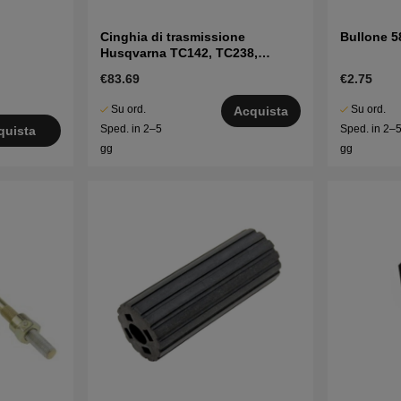
Cinghia di trasmissione
Bullone 5
Husqvarna TC142, TC238,
TC239T, TC242, TC338 ecc
€83.69
€2.75
Su ord.
Su ord.
Acquista
Sped. in 2–5
Sped. in 2–
quista
gg
gg