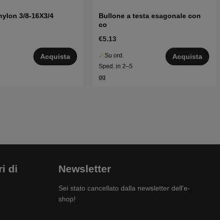
nylon 3/8-16X3/4
Bullone a testa esagonale con
co
€5.13
Su ord.
Acquista
Acquista
5
Sped. in 2–5
gg
i di
Newsletter
Sei stato cancellato dalla newsletter dell'e-
shop!