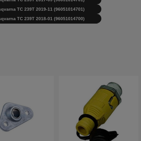
Husqvarna TC 239T 2019-11 (96051014701)
Husqvarna TC 239T 2018-01 (96051014700)
Husqvarna TC 239T 2018-10 (96051018200)
Husqvarna TC239T 2016-09 (96051014700)