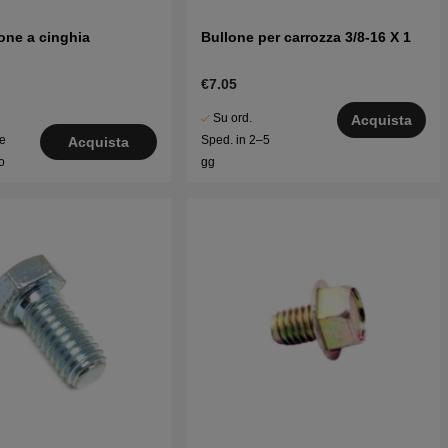
one a cinghia
Bullone per carrozza 3/8-16 X 1
€7.05
Su ord.
Acquista
le
Sped. in 2–5
Acquista
o
gg