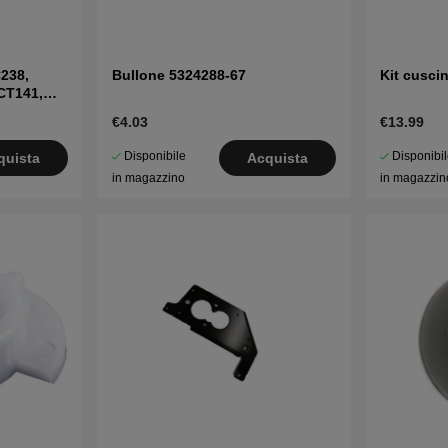
238,
Bullone 5324288-67
Kit cuscin
CT141,
€4.03
€13.99
Disponibile
Disponibi
quista
Acquista
in magazzino
in magazzin