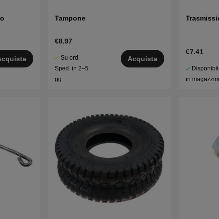
to
Tampone
Trasmissi
€8.97
€7.41
Su ord.
Acquista
Acquista
Disponibi
Sped. in 2–5
in magazzin
gg