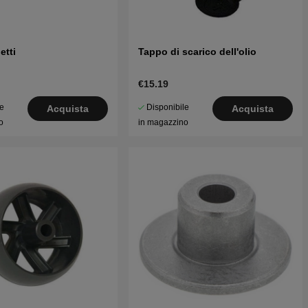
etti
Tappo di scarico dell'olio
€15.19
le
Disponibile
Acquista
Acquista
o
in magazzino