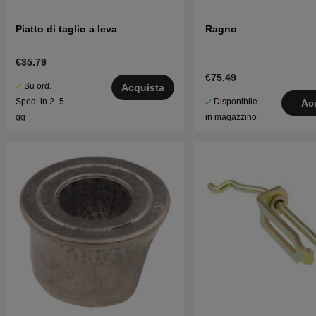
Piatto di taglio a leva
Ragno
€35.79
€75.49
Su ord.
Acquista
Disponibile
Sped. in 2–5
Ac
in magazzino
gg