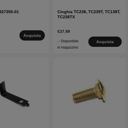
827355-01
Cinghia TC238, TC239T, TC138T,
TC238TX
€37.99
Acquista
Disponibile
5
Acquista
in magazzino