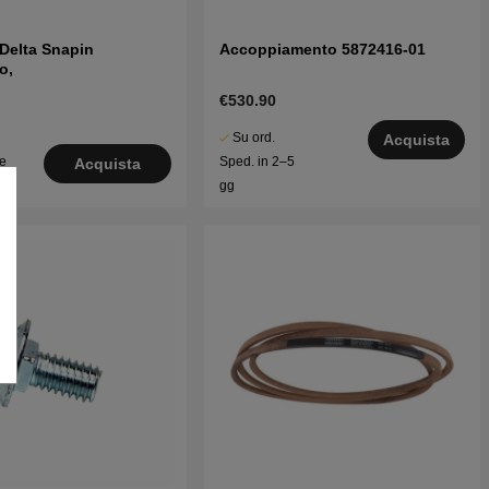
Delta Snapin
Accoppiamento 5872416-01
o,
€530.90
Su ord.
Acquista
le
Sped. in 2–5
Acquista
o
gg