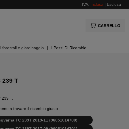
IVA:
Inclusa
|
Esclusa
CARRELLO
i forestali e giardinaggio
I Pezzi Di Ricambio
 239 T
C 239 T.
remo a trovare il ricambio giusto.
Husqvarna TC 239T 2019-11 (96051014700)
Husqvarna TC 239T 2017-09 (96051014701)