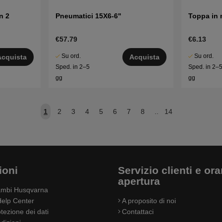
n 2
Pneumatici 15X6-6"
Toppa in 
€57.79
€6.13
Su ord.
Su ord.
Acquista
Acquista
Sped. in 2–5
Sped. in 2–
gg
gg
1
2
3
4
5
6
7
8
..
14
ioni
Servizio clienti e orar
apertura
cambi Husqvarna
elp Center
A proposito di noi
otezione dei dati
Contattaci