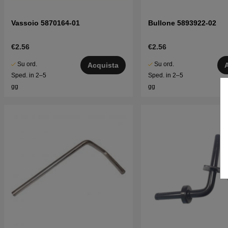
Vassoio 5870164-01
Bullone 5893922-02
€2.56
€2.56
Su ord.
Su ord.
Acquista
Sped. in 2–5
Sped. in 2–5
gg
gg