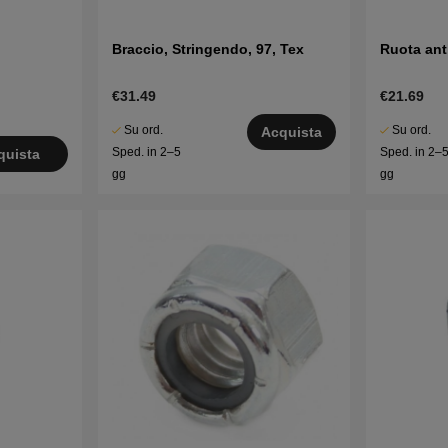
Braccio, Stringendo, 97, Tex
Ruota ant
€31.49
€21.69
Su ord.
Su ord.
Acquista
Sped. in 2–5
Sped. in 2–
quista
gg
gg