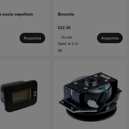
i-cuoio capelluto
Boccola
€22.39
Su ord.
Acquista
Acquista
5
Sped. in 2–5
gg