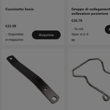
Cuscinetto liscio
Gruppo di collegamen
sollevatore posteriore
€26.79
€22.99
Su ord.
Disponibile
Sped. in 2–5
Acquista
in magazzino
gg