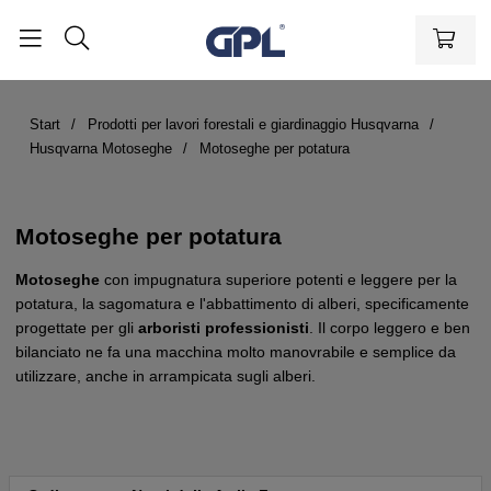
Start
Prodotti per lavori forestali e giardinaggio Husqvarna
Husqvarna Motoseghe
Motoseghe per potatura
Motoseghe per potatura
Motoseghe
con impugnatura superiore potenti e leggere per la
potatura, la sagomatura e l'abbattimento di alberi, specificamente
progettate per gli
arboristi professionisti
. Il corpo leggero e ben
bilanciato ne fa una macchina molto manovrabile e semplice da
utilizzare, anche in arrampicata sugli alberi.