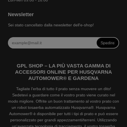
Lun-ven 09:00 - 16:00
Newsletter
Sei stato cancellato dalla newsletter dell'e-shop!
Spedire
GPL SHOP – LA PIÙ VASTA GAMMA DI
ACCESSORI ONLINE PER HUSQVARNA
AUTOMOWER® E GARDENA
Tagliate l'erba di tutto il prato senza muovere un dito!
Sedetevi a guardare come il vostro prato viene curato nel
modo migliore. Offrite un buon trattamento al vostro prato con
un robot tosaerba automatizzato Husqvarna®. Husqvarna
Automower® è disponibile per tutti i tipi di prato e può essere
personalizzato per grandi appezzamenti/terreni. Utilizzando
un'avanzata tecnologia di tracciamento, il vostro tosaerba