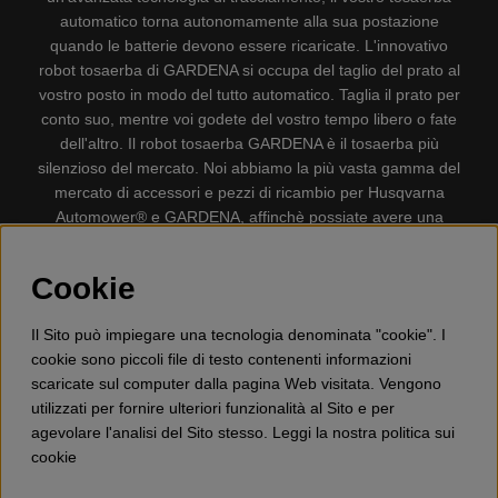
automatico torna autonomamente alla sua postazione
quando le batterie devono essere ricaricate. L'innovativo
robot tosaerba di GARDENA si occupa del taglio del prato al
vostro posto in modo del tutto automatico. Taglia il prato per
conto suo, mentre voi godete del vostro tempo libero o fate
dell'altro. Il robot tosaerba GARDENA è il tosaerba più
silenzioso del mercato. Noi abbiamo la più vasta gamma del
mercato di accessori e pezzi di ricambio per Husqvarna
Automower® e GARDENA, affinchè possiate avere una
gestione il più possibile comoda e semplice del vostro robot
tosaerba. Gplshop vende anche Husqvarna Motoseghe,
Cookie
Accessori per la protezione personale, Decespugliatori,
Tosasiepi, Motozappe, Soffiatori, Spazzaneve, Idropulitrici,
Il Sito può impiegare una tecnologia denominata "cookie". I
Aspirapolvere, Mototroncatrici, Attrezzature Forestali,
cookie sono piccoli file di testo contenenti informazioni
Lubrificanti, Carburanti, Giocattolo per bambini ETC.
scaricate sul computer dalla pagina Web visitata. Vengono
utilizzati per fornire ulteriori funzionalità al Sito e per
agevolare l'analisi del Sito stesso. Leggi la nostra politica sui
cookie