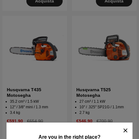
Acquista
Acquista
Husqvarna T435
Husqvarna T525
Motosegha
Motosegha
35.2 cm³ / 1.5 kW
27 cm³ / 1.1 kW
12'' / 3/8'' mini / 1.3 mm
10" / .325" SP21G / 1.1mm
3.4 kg
2.7 kg
€591.90
€654.90
€546.90
€700.90
Disponibile in magazzino
Su ord. Sped. in 2–5 gg
Are you in the right place?