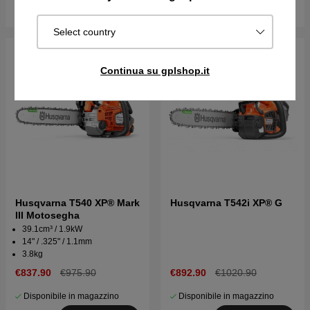
Acquista
Acquista
Select country
Continua su gplshop.it
Husqvarna T540 XP® Mark
Husqvarna T542i XP® G
III Motosegha
39.1cm³ / 1.9kW
14" / .325" / 1.1mm
3.8kg
€837.90
€975.90
€892.90
€1020.90
Disponibile in magazzino
Disponibile in magazzino