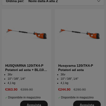
Ordina per:
Nomi dalla A alla Z
HUSQVARNA 120iTK4-P
Husqvarna 120iTK4-P
Potatori ad asta + BLi10 &
Potatori ad asta
QC80
36v
36v
10'' / 3/8'', 1/4''
10'' / 3/8'', 1/4''
4,1 kg
4,1 kg
€363.90
€399.90
€244.90
€290.90
Disponibile in magazzino
Disponibile in magazzino
Acquista
Acquista