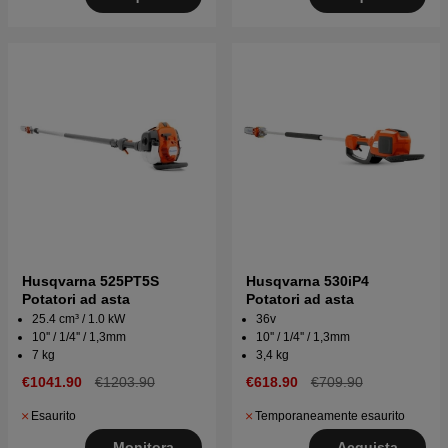
Husqvarna 525PT5S
Husqvarna 530iP4
Potatori ad asta
Potatori ad asta
25.4 cm³ / 1.0 kW
36v
10'' / 1/4'' / 1,3mm
10'' / 1/4'' / 1,3mm
7 kg
3,4 kg
€1041.90
€1203.90
€618.90
€709.90
Esaurito
Temporaneamente esaurito
Monitora
Acquista