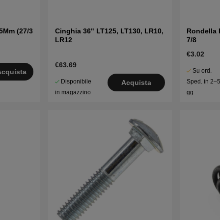
,5Mm (27/3
Cinghia 36" LT125, LT130, LR10,
Rondella 
LR12
7/8
€3.02
€63.69
Su ord.
Acquista
Disponibile
Sped. in 2–
Acquista
in magazzino
gg