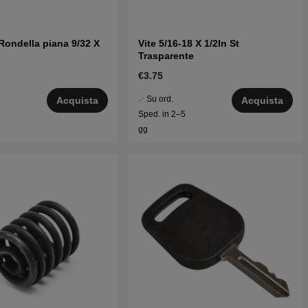
Rondella piana 9/32 X
Vite 5/16-18 X 1/2In St
Trasparente
€3.75
Su ord.
Acquista
Acquista
5
Sped. in 2–5
gg