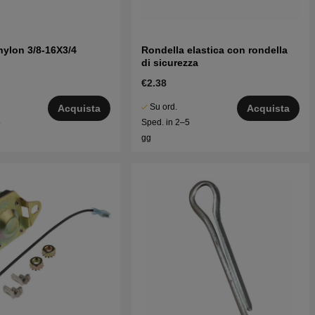
nylon 3/8-16X3/4
Rondella elastica con rondella
di sicurezza
€2.38
Su ord.
Acquista
Acquista
5
Sped. in 2–5
gg