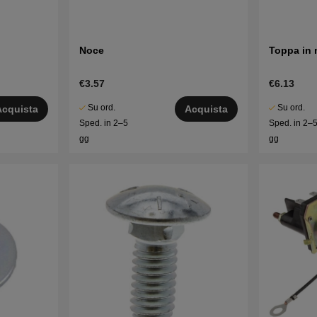
Noce
Toppa in 
€3.57
€6.13
Su ord.
Su ord.
Acquista
Acquista
Sped. in 2–5
Sped. in 2–
gg
gg