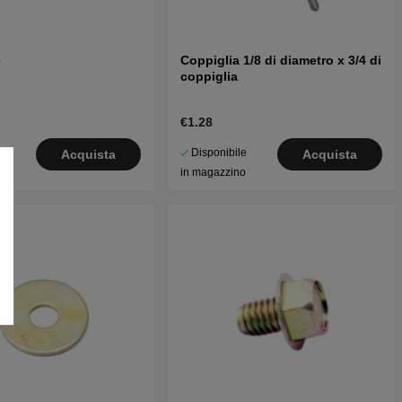
e
Coppiglia 1/8 di diametro x 3/4 di
coppiglia
€1.28
le
Disponibile
Acquista
Acquista
o
in magazzino