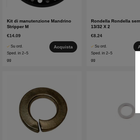
Kit di manutenzione Mandrino
Rondella Rondella sem
Stripper M
13/32 X 2
€14.09
€8.24
Su ord.
Su ord.
Acquista
Sped. in 2–5
Sped. in 2–5
gg
gg