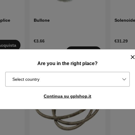
plice
Bullone
Solenoid
€3.66
€31.29
Acquista
Disponibile
Disponibi
Acquista
in magazzino
in magazzin
Are you in the right place?
Select country
Continua su gplshop.it