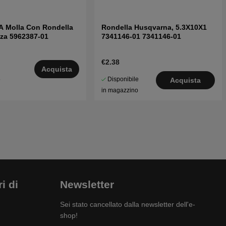
A Molla Con Rondella
Rondella Husqvarna, 5.3X10X1
zza 5962387-01
7341146-01 7341146-01
€2.38
Acquista
Disponibile
5
Acquista
in magazzino
i di
Newsletter
Sei stato cancellato dalla newsletter dell'e-
shop!