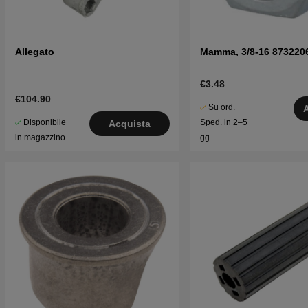
Allegato
Mamma, 3/8-16 873220
€3.48
€104.90
Su ord.
Disponibile
Sped. in 2–5
Acquista
in magazzino
gg