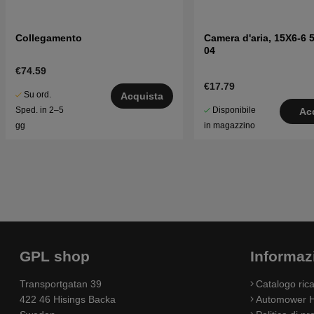
Collegamento
Camera d'aria, 15X6-6 
04
€74.59
€17.79
Su ord.
Acquista
Disponibile
Sped. in 2–5
Ac
in magazzino
gg
GPL shop
Informaz
Transportgatan 39
Catalogo ri
422 46 Hisings Backa
Automower H