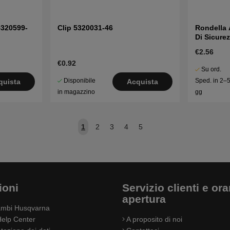
5320599-
Clip 5320031-46
Rondella 
Di Sicure
€2.56
€0.92
Su ord.
Disponibile
Sped. in 2–
quista
Acquista
in magazzino
gg
1
2
3
4
5
ioni
Servizio clienti e orar
apertura
cambi Husqvarna
elp Center
A proposito di noi