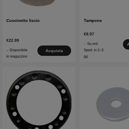
Cuscinetto liscio
Tampone
€8.97
€22.99
Su ord.
Disponibile
Sped. in 2–5
Acquista
in magazzino
gg