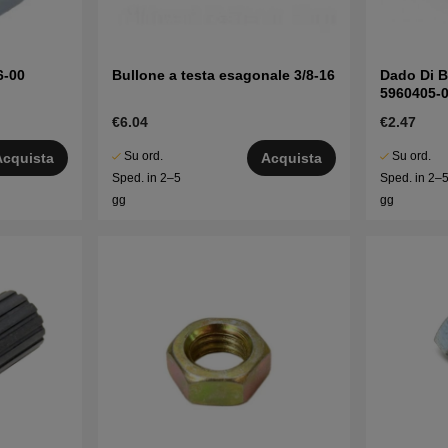
6-00
Bullone a testa esagonale 3/8-16
Dado Di B
5960405-
€6.04
€2.47
Su ord.
Su ord.
Acquista
Acquista
Sped. in 2–5
Sped. in 2–
gg
gg