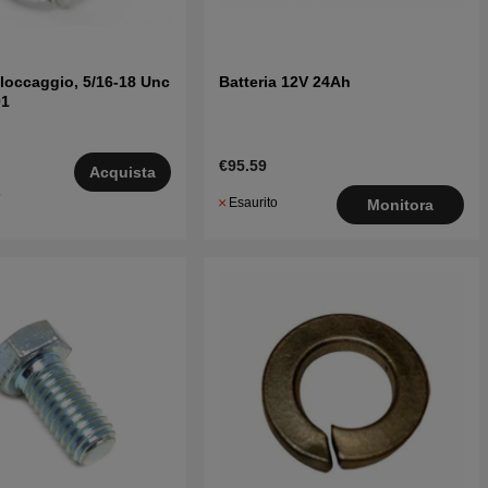
loccaggio, 5/16-18 Unc
Batteria 12V 24Ah
01
€95.59
Acquista
5
Esaurito
Monitora