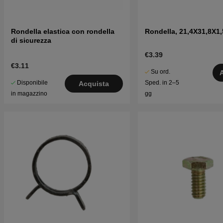
Rondella elastica con rondella
Rondella, 21,4X31,8X1
di sicurezza
€3.39
€3.11
Su ord.
Disponibile
Sped. in 2–5
Acquista
in magazzino
gg