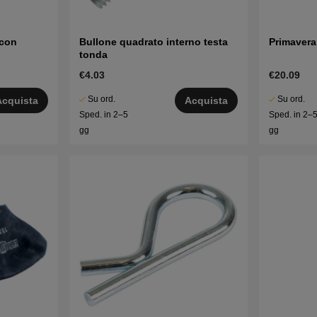
 con
Bullone quadrato interno testa
Primavera
tonda
€4.03
€20.09
Su ord.
Su ord.
Acquista
Acquista
Sped. in 2–5
Sped. in 2–
gg
gg