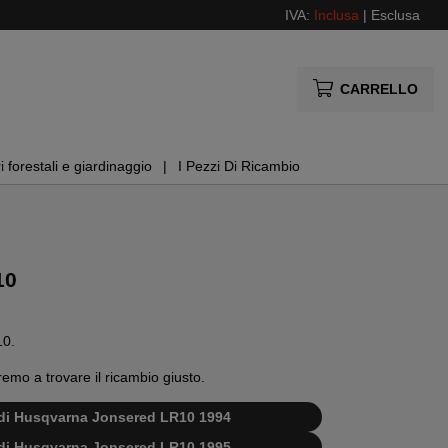
IVA:
Inclusa
|
Esclusa
CARRELLO
i forestali e giardinaggio
I Pezzi Di Ricambio
10
10.
remo a trovare il ricambio giusto.
i di Husqvarna Jonsered LR10 1994
i di Husqvarna Jonsered LR10 1995