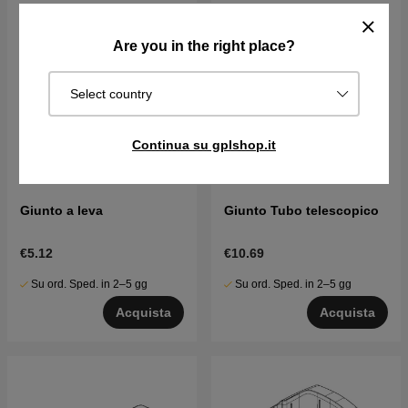
Are you in the right place?
Select country
Continua su gplshop.it
Giunto a leva
Giunto Tubo telescopico
€5.12
€10.69
Su ord. Sped. in 2–5 gg
Su ord. Sped. in 2–5 gg
Acquista
Acquista