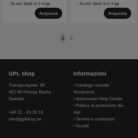
Su ord. Sped. in 2–5 gg
Su ord. Sped. in 2–5 gg
Acquista
Acquista
1
2
GPL shop
Informazioni
Transportgatan 39
Catalogo ricambi
422 46 Hisings Backa
Husqvarna
Sweden
Automower Help Center
Politica di protezione dei
+46 31 - 24 30 15
dati
info@gplshop.se
Termini e condizioni
Accedi