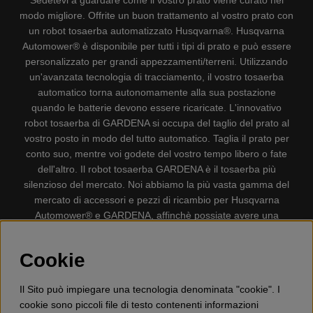
Sedetevi a guardare come il vostro prato viene curato nel
modo migliore. Offrite un buon trattamento al vostro prato con
un robot tosaerba automatizzato Husqvarna®. Husqvarna
Automower® è disponibile per tutti i tipi di prato e può essere
personalizzato per grandi appezzamenti/terreni. Utilizzando
un'avanzata tecnologia di tracciamento, il vostro tosaerba
automatico torna autonomamente alla sua postazione
quando le batterie devono essere ricaricate. L'innovativo
robot tosaerba di GARDENA si occupa del taglio del prato al
vostro posto in modo del tutto automatico. Taglia il prato per
conto suo, mentre voi godete del vostro tempo libero o fate
dell'altro. Il robot tosaerba GARDENA è il tosaerba più
silenzioso del mercato. Noi abbiamo la più vasta gamma del
mercato di accessori e pezzi di ricambio per Husqvarna
Automower® e GARDENA, affinchè possiate avere una
gestione il più possibile comoda e semplice del vostro robot
tosaerba. Gplshop vende anche Husqvarna Motoseghe,
Cookie
Accessori per la protezione personale, Decespugliatori,
Tosasiepi, Motozappe, Soffiatori, Spazzaneve, Idropulitrici,
Il Sito può impiegare una tecnologia denominata "cookie". I
Aspirapolvere, Mototroncatrici, Attrezzature Forestali,
cookie sono piccoli file di testo contenenti informazioni
Lubrificanti, Carburanti, Giocattolo per bambini ETC.