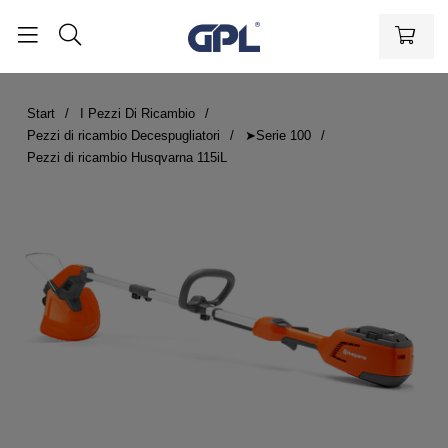
Start
I Pezzi Di Ricambio
Pezzi di ricambio Decespugliatori
➤Serie 100
Pezzi di ricambio Husqvarna 115iL