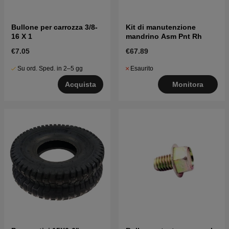
Bullone per carrozza 3/8-
Kit di manutenzione
16 X 1
mandrino Asm Pnt Rh
€7.05
€67.89
Su ord. Sped. in 2–5 gg
Esaurito
Acquista
Monitora