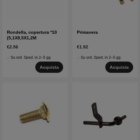
Rondella, copertura *10
Primavera
(5,1X8,5X1,2M
€2.56
€1.92
Su ord. Sped. in 2–5 gg
Su ord. Sped. in 2–5 gg
Acquista
Acquista