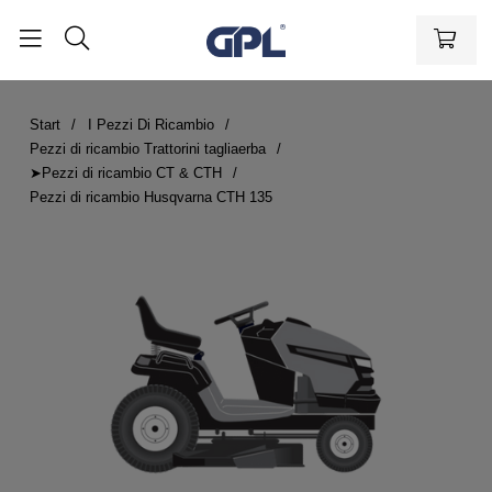
Start
I Pezzi Di Ricambio
Pezzi di ricambio Trattorini tagliaerba
➤Pezzi di ricambio CT & CTH
Pezzi di ricambio Husqvarna CTH 135