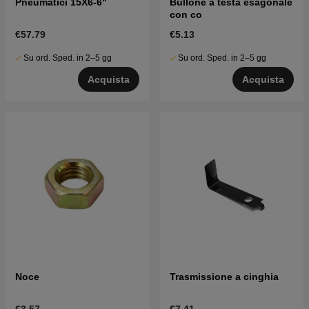
Pneumatici 15X6-6"
Bullone a testa esagonale
con co
€57.79
€5.13
Su ord. Sped. in 2–5 gg
Su ord. Sped. in 2–5 gg
Acquista
Acquista
Noce
Trasmissione a cinghia