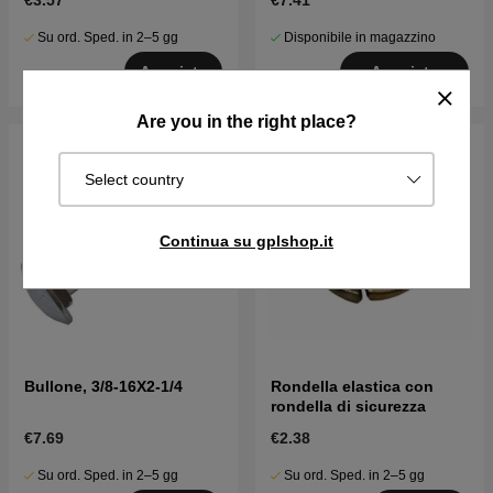
€3.57
€7.41
Su ord. Sped. in 2–5 gg
Disponibile in magazzino
Acquista
Acquista
Are you in the right place?
Select country
Continua su gplshop.it
Bullone, 3/8-16X2-1/4
Rondella elastica con
rondella di sicurezza
€7.69
€2.38
Su ord. Sped. in 2–5 gg
Su ord. Sped. in 2–5 gg