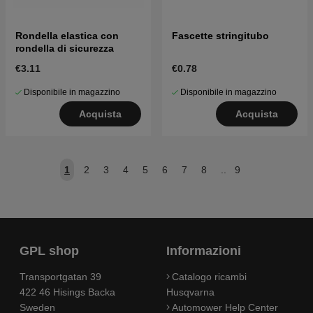
Rondella elastica con
Fascette stringitubo
rondella di sicurezza
€3.11
€0.78
Disponibile in magazzino
Disponibile in magazzino
Acquista
Acquista
1
2
3
4
5
6
7
8
..
9
GPL shop
Informazioni
Transportgatan 39
Catalogo ricambi
422 46 Hisings Backa
Husqvarna
Sweden
Automower Help Center