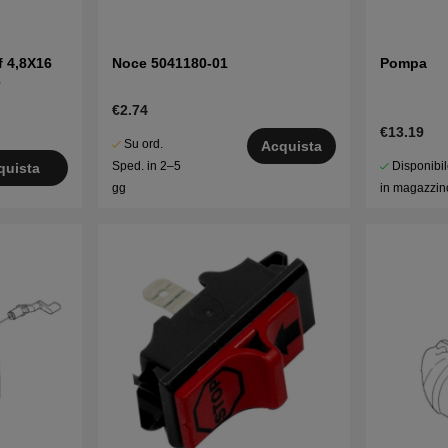
f 4,8X16
Noce 5041180-01
Pompa
6
€2.74
€13.19
Su ord.
Acquista
Disponibi
Sped. in 2–5
quista
in magazzin
gg