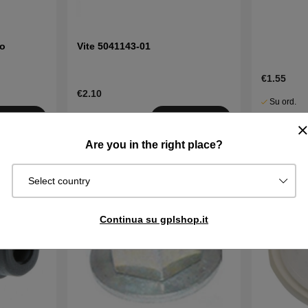
ro
Vite 5041143-01
€1.55
€2.10
Su ord.
Disponibile
Sped. in 2–
quista
Acquista
in magazzino
gg
Are you in the right place?
Select country
Continua su gplshop.it