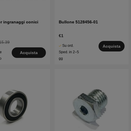
r ingranaggi conici
Bullone 5128456-01
€1
15.39
Su ord.
Acquista
le
Sped. in 2–5
Acquista
o
gg