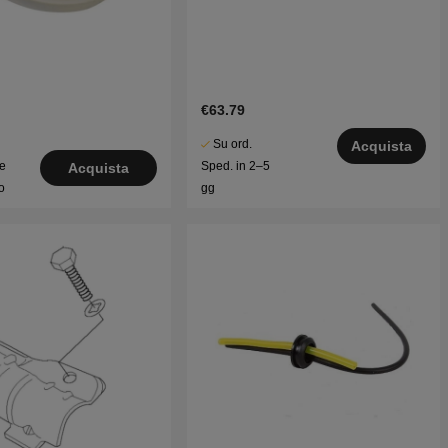
€63.79
Su ord.
Acquista
le
Sped. in 2–5
Acquista
o
gg