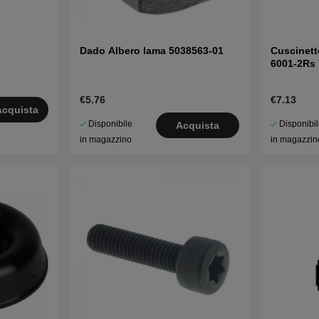
Dado Albero lama 5038563-01
Cuscinett
6001-2Rs
€5.76
€7.13
Acquista
Disponibile
Disponibi
Acquista
in magazzino
in magazzin