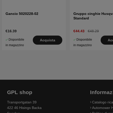
Gancio 5020228-02
Gruppo cinghie Husqv
Standard
€16.39
€44.43
€48.29
Disponibile
Disponibile
Acquista
Ac
in magazzino
in magazzino
GPL shop
Informaz
Transportgatan 39
Catalogo ri
422 46 Hisings Backa
Automower H