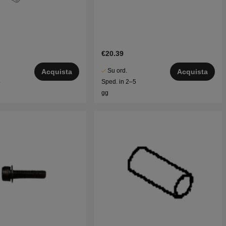
€20.39
Su ord.
Acquista
Acquista
5
Sped. in 2–5
gg