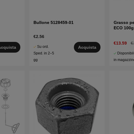
Bullone 5128459-01
Grasso pe
ECO 100g
€2.56
€13.59
€
Su ord.
Acquista
Acquista
Disponibi
Sped. in 2–5
in magazzin
gg