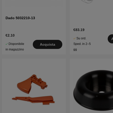
Dado 5032210-13
€83.19
€2.10
Su ord.
Disponibile
Sped. in 2–5
Acquista
in magazzino
gg