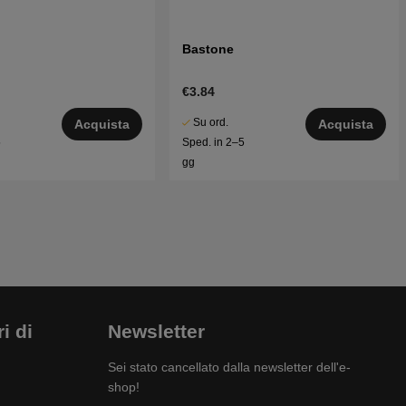
Bastone
€3.84
Su ord.
Acquista
Acquista
5
Sped. in 2–5
gg
i di
Newsletter
Sei stato cancellato dalla newsletter dell'e-
shop!