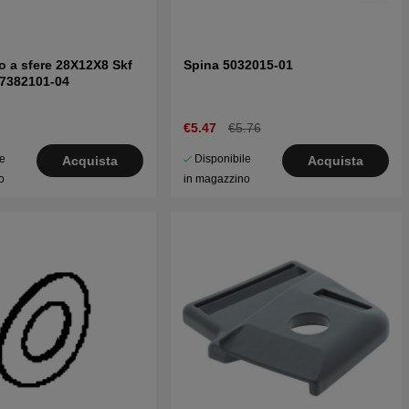
o a sfere 28X12X8 Skf
Spina 5032015-01
 7382101-04
€5.47
€5.76
le
Disponibile
Acquista
Acquista
o
in magazzino