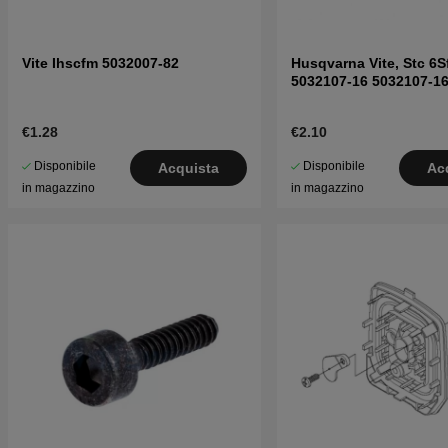
Vite Ihscfm 5032007-82
Husqvarna Vite, Stc 6S
5032107-16 5032107-1
€1.28
€2.10
Disponibile
Disponibile
Acquista
Ac
in magazzino
in magazzino