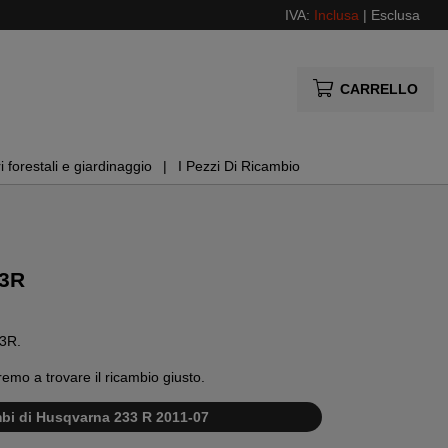
IVA:
Inclusa
|
Esclusa
CARRELLO
i forestali e giardinaggio
I Pezzi Di Ricambio
33R
33R.
remo a trovare il ricambio giusto.
ambi di Husqvarna 233 R 2011-07