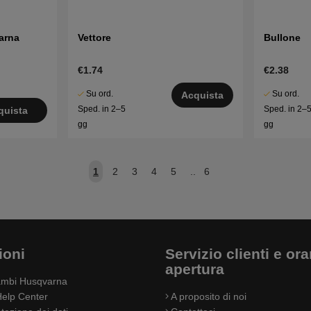
arna
Vettore
Bullone
€1.74
€2.38
Su ord.
Su ord.
Acquista
Sped. in 2–5
Sped. in 2–
quista
gg
gg
1
2
3
4
5
..
6
ioni
Servizio clienti e orar
apertura
cambi Husqvarna
elp Center
A proposito di noi