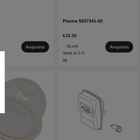
Piastra 5037341-02
€15.39
Su ord.
Acquista
Acquista
5
Sped. in 2–5
gg