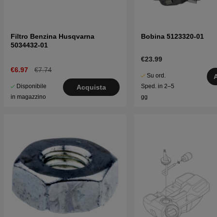
Filtro Benzina Husqvarna
Bobina 5123320-01
5034432-01
€23.99
€6.97
€7.74
Su ord.
Disponibile
Sped. in 2–5
Acquista
in magazzino
gg