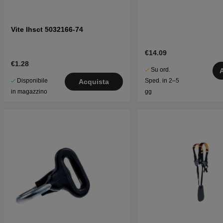
Vite Ihsct 5032166-74
€14.09
€1.28
Su ord.
Disponibile
Sped. in 2–5
Acquista
in magazzino
gg