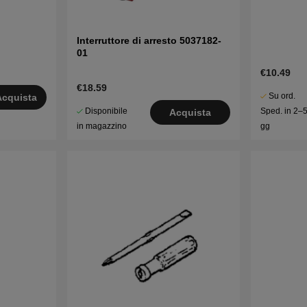
Interruttore di arresto 5037182-
01
€10.49
€18.59
Su ord.
Acquista
Disponibile
Sped. in 2–
Acquista
in magazzino
gg