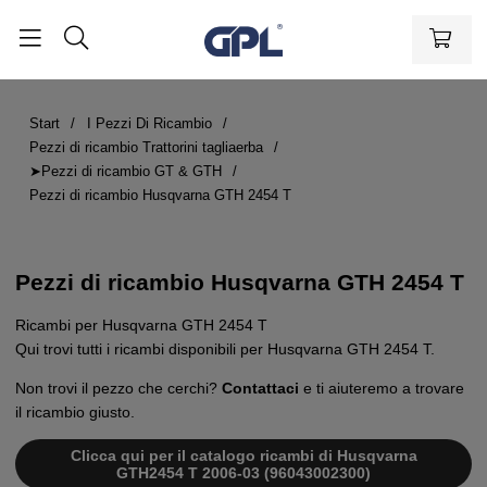
Start
I Pezzi Di Ricambio
Pezzi di ricambio Trattorini tagliaerba
➤Pezzi di ricambio GT & GTH
Pezzi di ricambio Husqvarna GTH 2454 T
Pezzi di ricambio Husqvarna GTH 2454 T
Ricambi per Husqvarna GTH 2454 T
Qui trovi tutti i ricambi disponibili per Husqvarna GTH 2454 T.
Non trovi il pezzo che cerchi?
Contattaci
e ti aiuteremo a trovare
il ricambio giusto.
Clicca qui per il catalogo ricambi di Husqvarna
GTH2454 T 2006-03 (96043002300)