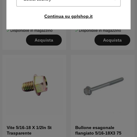
Molla di bloccaggio
Rondella elastica con
rondella di sicurezza
Continua su gplshop.it
€4.48
€3.11
Disponibile in magazzino
Disponibile in magazzino
Acquista
Acquista
Vite 5/16-18 X 1/2In St
Bullone esagonale
Trasparente
flangiato 5/16-18X3 75