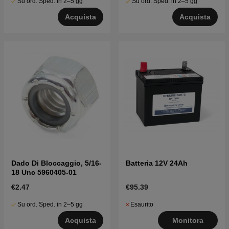
Su ord. Sped. in 2–5 gg
Su ord. Sped. in 2–5 gg
Acquista
Acquista
Dado Di Bloccaggio, 5/16-
Batteria 12V 24Ah
18 Unc 5960405-01
€2.47
€95.39
Su ord. Sped. in 2–5 gg
Esaurito
Acquista
Monitora