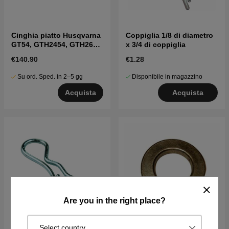
Cinghia piatto Husqvarna
Coppiglia 1/8 di diametro
GT54, GTH2454, GTH260,
x 3/4 di coppiglia
LGT2554 ecc
€140.90
€1.28
Su ord. Sped. in 2–5 gg
Disponibile in magazzino
Acquista
Acquista
Are you in the right place?
Select country