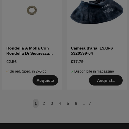
Rondella A Molla Con
Camera d'aria, 15X6-6
Rondella Di Sicurezza
5320599-04
5962387-01
€2.56
€17.79
Su ord. Sped. in 2–5 gg
Disponibile in magazzino
Acquista
Acquista
1
2
3
4
5
6
..
7