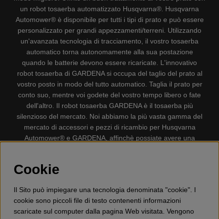
un robot tosaerba automatizzato Husqvarna®. Husqvarna
Automower® è disponibile per tutti i tipi di prato e può essere
personalizzato per grandi appezzamenti/terreni. Utilizzando
un'avanzata tecnologia di tracciamento, il vostro tosaerba
automatico torna autonomamente alla sua postazione
quando le batterie devono essere ricaricate. L'innovativo
robot tosaerba di GARDENA si occupa del taglio del prato al
vostro posto in modo del tutto automatico. Taglia il prato per
conto suo, mentre voi godete del vostro tempo libero o fate
dell'altro. Il robot tosaerba GARDENA è il tosaerba più
silenzioso del mercato. Noi abbiamo la più vasta gamma del
mercato di accessori e pezzi di ricambio per Husqvarna
Automower® e GARDENA, affinchè possiate avere una
gestione il più possibile comoda e semplice del vostro robot
tosaerba. Gplshop vende anche Husqvarna Motoseghe,
Cookie
Accessori per la protezione personale, Decespugliatori,
Tosasiepi, Motozappe, Soffiatori, Spazzaneve, Idropulitrici,
Il Sito può impiegare una tecnologia denominata "cookie". I
Aspirapolvere, Mototroncatrici, Attrezzature Forestali,
cookie sono piccoli file di testo contenenti informazioni
Lubrificanti, Carburanti, Giocattolo per bambini ETC.
scaricate sul computer dalla pagina Web visitata. Vengono