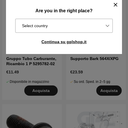
Are you in the right place?
Select country
Continua su gplshop.it
Gruppo Tubo Carburante,
Supporto Bark 564X/XPG
Ricambio 1 P 5295782-02
€11.49
€23.59
Disponibile in magazzino
Su ord. Sped. in 2–5 gg
Acquista
Acquista