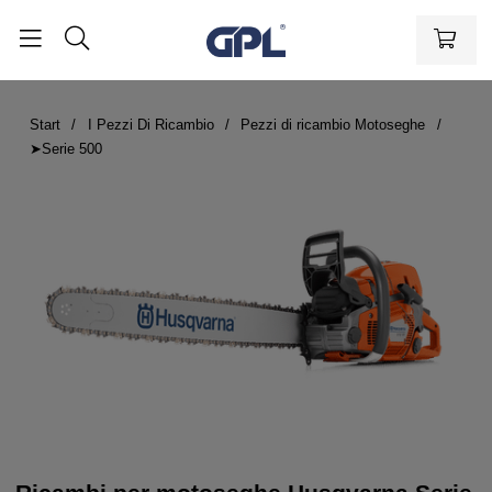
Start
I Pezzi Di Ricambio
Pezzi di ricambio Motoseghe
➤Serie 500