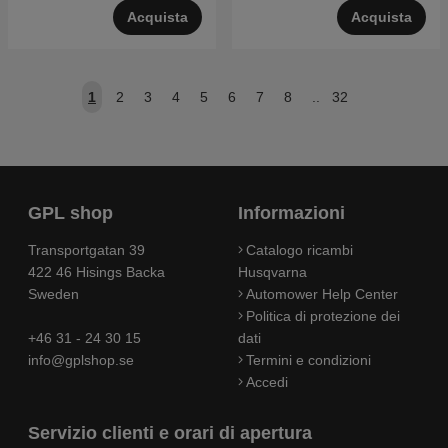
Acquista
Acquista
1
2
3
4
5
6
7
8
..
32
GPL shop
Informazioni
Transportgatan 39
Catalogo ricambi
422 46 Hisings Backa
Husqvarna
Sweden
Automower Help Center
Politica di protezione dei
+46 31 - 24 30 15
dati
info@gplshop.se
Termini e condizioni
Accedi
Servizio clienti e orari di apertura