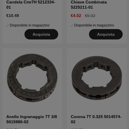
Candela Cmr7H 5212334-
Chiave Combinata
01
5225211-01
€10.49
€4.52
€5.02
Disponibile in magazzino
Disponibile in magazzino
Acquista
Acquista
Anello Ingranaggio 7T 3/8
Corona 7T 0.325 5014574-
5015980-02
02