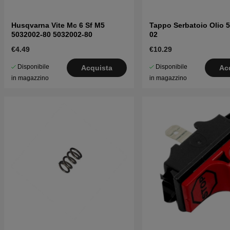
Husqvarna Vite Mc 6 Sf M5
Tappo Serbatoio Olio 
5032002-80 5032002-80
02
€4.49
€10.29
Disponibile
Disponibile
Acquista
Ac
in magazzino
in magazzino