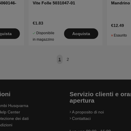
 5060146-
Vite Folle 5031047-01
Mandrino 
€1.83
€12.49
Disponibile
quista
Acquista
Esaurito
in magazzino
1
2
ioni
Servizio clienti e orar
apertura
cambi Husqvarna
elp Center
A proposito di noi
otezione dei dati
Contattaci
dizioni