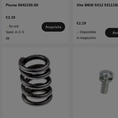
Piuma 5042100-50
Vite M6Sf 5X12 531119
€3.39
€2.29
Su ord.
Acquista
Disponibile
Sped. in 2–5
Ac
in magazzino
gg