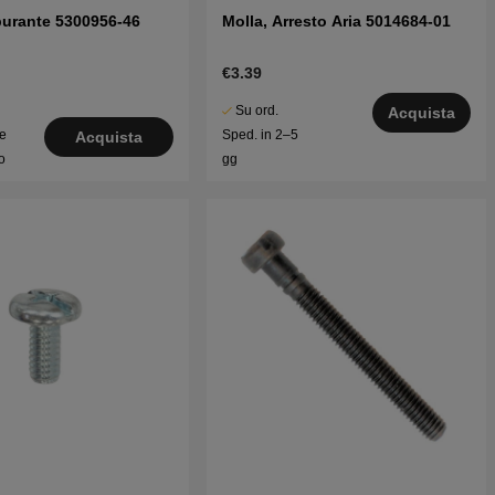
rburante 5300956-46
Molla, Arresto Aria 5014684-01
€3.39
Su ord.
Acquista
le
Sped. in 2–5
Acquista
o
gg