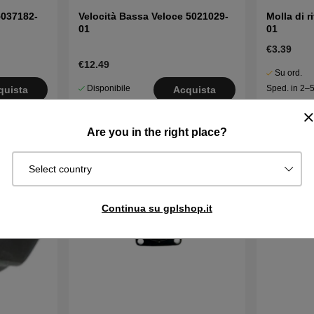
 5037182-
Velocità Bassa Veloce 5021029-
Molla di 
01
01
€3.39
€12.49
Su ord.
Disponibile
Sped. in 2–
quista
Acquista
in magazzino
gg
Are you in the right place?
Select country
Continua su gplshop.it