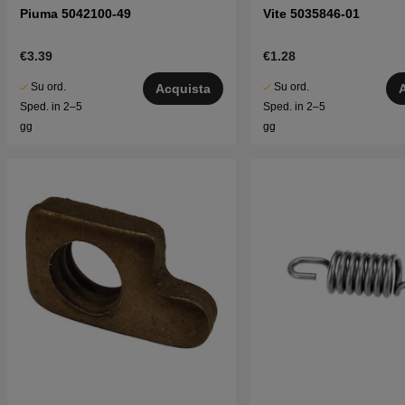
Piuma 5042100-49
Vite 5035846-01
€3.39
€1.28
Su ord.
Su ord.
Acquista
Sped. in 2–5
Sped. in 2–5
gg
gg