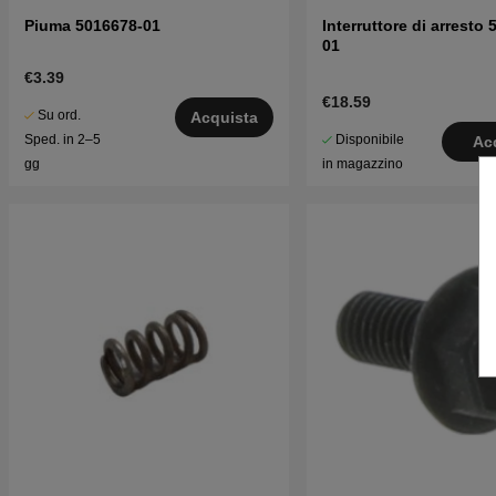
Piuma 5016678-01
Interruttore di arresto
01
€3.39
€18.59
Su ord.
Acquista
Disponibile
Sped. in 2–5
Ac
in magazzino
gg