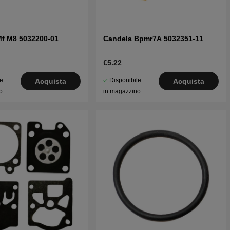
f M8 5032200-01
Candela Bpmr7A 5032351-11
€5.22
le
Disponibile
Acquista
Acquista
o
in magazzino