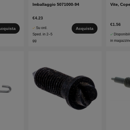
Imballaggio 5071000-94
Vite, Cop
€4.23
€1.56
Su ord.
Acquista
Acquista
Disponibi
Sped. in 2–5
in magazzin
gg