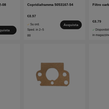
2-08
Copridiaframma 5053167-54
Filtro ca
€8.97
€8.79
Su ord.
Acquista
Disponibi
Sped. in 2–5
quista
in magazzin
gg