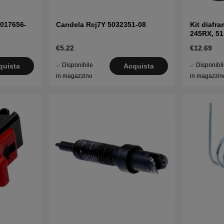
5017656-
Candela Rcj7Y 5032351-08
Kit diafr
245RX, 51
€5.22
€12.69
Disponibile
Disponibi
quista
Acquista
in magazzino
in magazzin