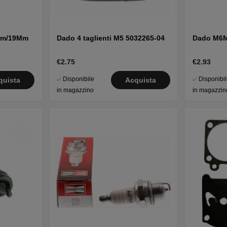
Mm/19Mm
Dado 4 taglienti M5 5032265-04
Dado M6M
€2.75
€2.93
Disponibile
Disponibi
quista
Acquista
in magazzino
in magazzin