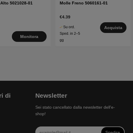
Alto 5021028-01
Molle Freno 5060161-01
€4.39
Su ord.
Acquista
Sped. in 2–5
Monitora
gg
i di
Newsletter
Sei stato cancellato dalla newsletter dell'e-
shop!
Spedire