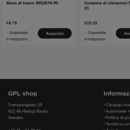
Barra di traino 5052678-95
Isolatore di vibrazioni
01
€8.79
€15.29
Disponibile
Disponibile
Acquista
Ac
in magazzino
in magazzino
GPL shop
Informaz
Transportgatan 39
Catalogo ri
422 46 Hisings Backa
Automower H
Sweden
Politica di pr
Termini e con