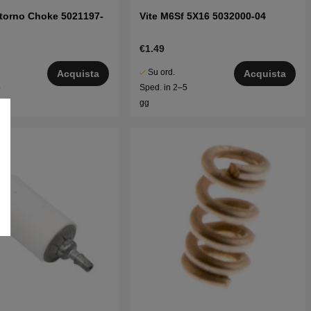
ritorno Choke 5021197-
Vite M6Sf 5X16 5032000-04
€1.49
Su ord.
Acquista
Acquista
5
Sped. in 2–5
gg