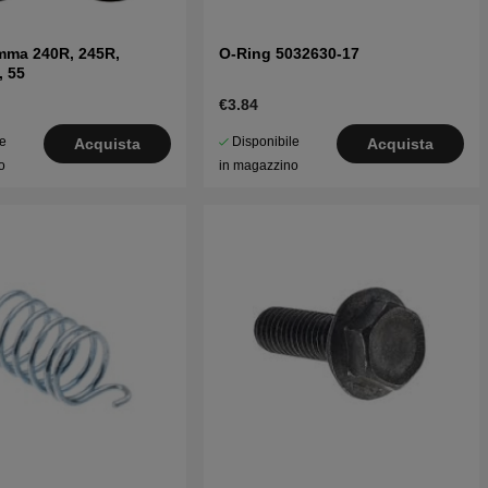
amma 240R, 245R,
O-Ring 5032630-17
, 55
€3.84
le
Disponibile
Acquista
Acquista
o
in magazzino