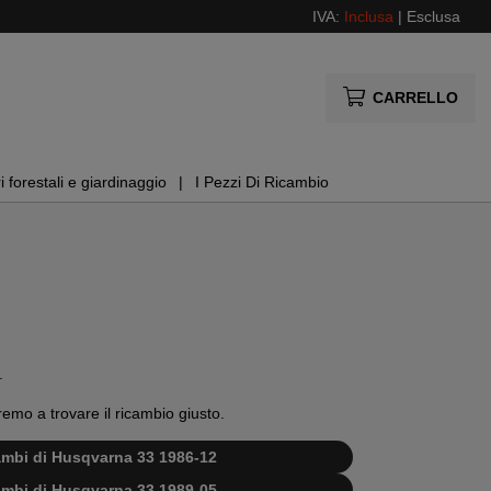
IVA:
Inclusa
|
Esclusa
CARRELLO
i forestali e giardinaggio
I Pezzi Di Ricambio
.
remo a trovare il ricambio giusto.
cambi di Husqvarna 33 1986-12
cambi di Husqvarna 33 1989-05