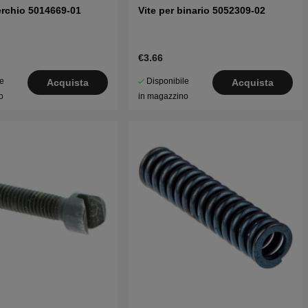
erchio 5014669-01
Vite per binario 5052309-02
€3.66
le
Disponibile
Acquista
Acquista
o
in magazzino