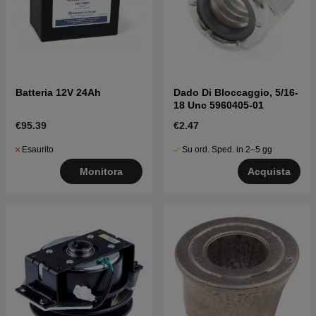
Batteria 12V 24Ah
Dado Di Bloccaggio, 5/16-
18 Unc 5960405-01
€95.39
€2.47
Esaurito
Su ord. Sped. in 2–5 gg
Monitora
Acquista