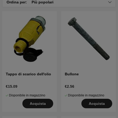
Ordina per:
Più popolari
Clicca qui per il catalogo ricambi di Husqvarna
YT48XLS 2014-10 (96048008500)
Clicca qui per il catalogo ricambi di Husqvarna
YT48XLS 2013-09 (96043015501)
Clicca qui per il catalogo ricambi di Husqvarna
YT48XLS 2013-08 (96043015601)
Tappo di scarico dell'olio
Bullone
€15.09
€2.56
Disponibile in magazzino
Disponibile in magazzino
Acquista
Acquista