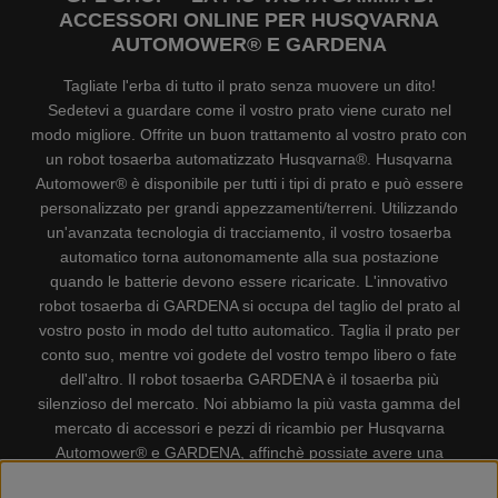
ACCESSORI ONLINE PER HUSQVARNA
AUTOMOWER® E GARDENA
Tagliate l'erba di tutto il prato senza muovere un dito!
Sedetevi a guardare come il vostro prato viene curato nel
modo migliore. Offrite un buon trattamento al vostro prato con
un robot tosaerba automatizzato Husqvarna®. Husqvarna
Automower® è disponibile per tutti i tipi di prato e può essere
personalizzato per grandi appezzamenti/terreni. Utilizzando
un'avanzata tecnologia di tracciamento, il vostro tosaerba
automatico torna autonomamente alla sua postazione
quando le batterie devono essere ricaricate. L'innovativo
robot tosaerba di GARDENA si occupa del taglio del prato al
vostro posto in modo del tutto automatico. Taglia il prato per
conto suo, mentre voi godete del vostro tempo libero o fate
dell'altro. Il robot tosaerba GARDENA è il tosaerba più
silenzioso del mercato. Noi abbiamo la più vasta gamma del
mercato di accessori e pezzi di ricambio per Husqvarna
Automower® e GARDENA, affinchè possiate avere una
gestione il più possibile comoda e semplice del vostro robot