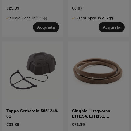
€23.39
€0.87
Su ord. Sped. in 2–5 gg
Su ord. Sped. in 2–5 gg
Acquista
Acquista
Tappo Serbatoio 5851248-
Cinghia Husqvarna
01
LTH154, LTH151,
Jonsered LT2218A2,
€31.89
€71.19
LT2216A2