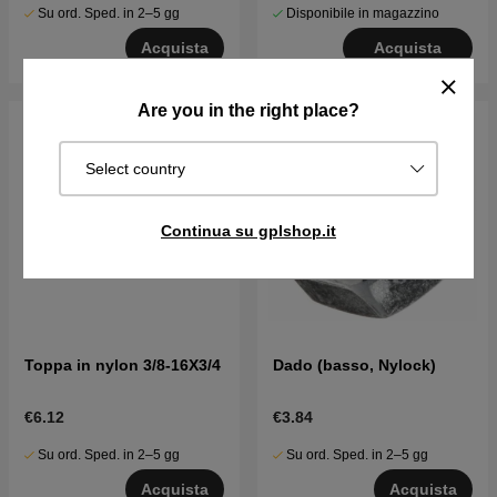
Su ord. Sped. in 2–5 gg
Disponibile in magazzino
Acquista
Acquista
Are you in the right place?
Select country
Continua su gplshop.it
Toppa in nylon 3/8-16X3/4
Dado (basso, Nylock)
€6.12
€3.84
Su ord. Sped. in 2–5 gg
Su ord. Sped. in 2–5 gg
Acquista
Acquista