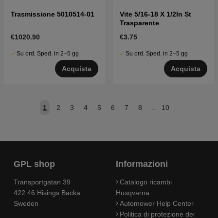
Trasmissione 5010514-01
Vite 5/16-18 X 1/2In St
Trasparente
€1020.90
€3.75
Su ord. Sped. in 2–5 gg
Su ord. Sped. in 2–5 gg
Acquista
Acquista
1
2
3
4
5
6
7
8
..
10
GPL shop
Informazioni
Transportgatan 39
Catalogo ricambi
422 46 Hisings Backa
Husqvarna
Sweden
Automower Help Center
Politica di protezione dei