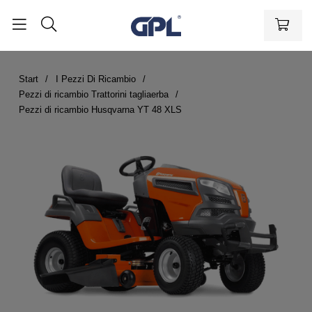
Start
I Pezzi Di Ricambio
Pezzi di ricambio Trattorini tagliaerba
Pezzi di ricambio Husqvarna YT 48 XLS