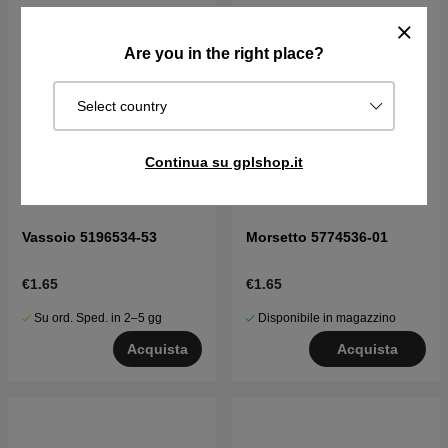
Are you in the right place?
Select country
Continua su gplshop.it
Vassoio 5196534-53
Morsetto 5774536-01
€1.65
€1.65
Su ord. Sped. in 2–5 gg
Disponibile in magazzino
Acquista
Acquista