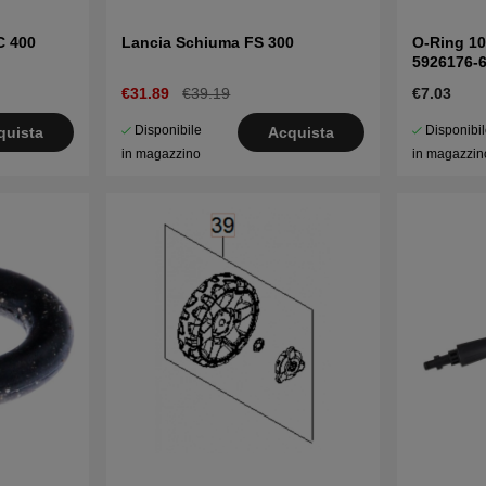
C 400
Lancia Schiuma FS 300
O-Ring 10
5926176-
€31.89
€39.19
€7.03
Disponibile
Disponibi
quista
Acquista
in magazzino
in magazzin