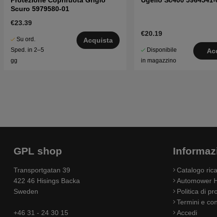
Protezione Copriruota Grigio
Ugello Sc400 5964541-
Scuro 5979580-01
€23.39
€20.19
Su ord.
Acquista
Disponibile
Sped. in 2–5
Ac
in magazzino
gg
GPL shop
Informaz
Transportgatan 39
Catalogo ri
422 46 Hisings Backa
Automower H
Sweden
Politica di pr
Termini e con
+46 31 - 24 30 15
Accedi