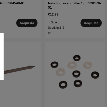
400 5964540-01
Rete Ingresso Filtro Sp 5926176-
51
€12.79
Su ord.
Acquista
Acquista
5
Sped. in 2–5
gg