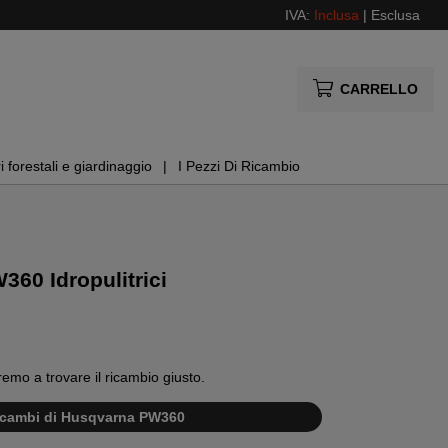
IVA:
Inclusa
|
Esclusa
CARRELLO
i forestali e giardinaggio
I Pezzi Di Ricambio
360 Idropulitrici
remo a trovare il ricambio giusto.
 ricambi di Husqvarna PW360