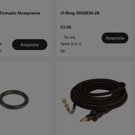
 Tornado Husqvarna
O-Ring 5032630-26
€2.86
Su ord.
Acquista
le
Sped. in 2–5
Acquista
o
gg