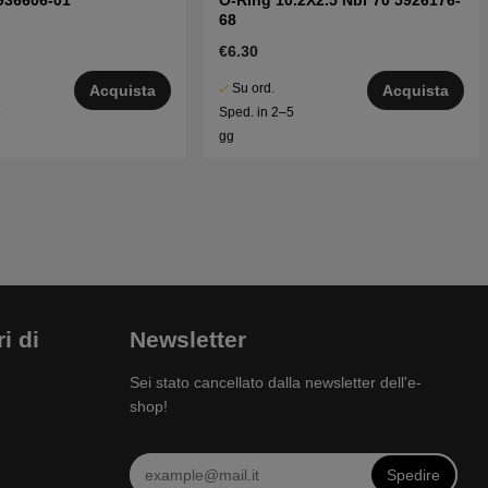
936606-01
O-Ring 10.2X2.5 Nbr 70 5926176-
68
€6.30
Su ord.
Acquista
Acquista
5
Sped. in 2–5
gg
i di
Newsletter
Sei stato cancellato dalla newsletter dell'e-
shop!
Spedire