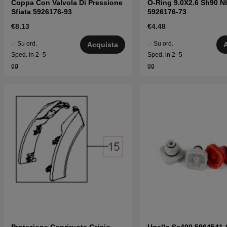
Coppa Con Valvola Di Pressione
O-Ring 9.0X2.6 Sh90 N
Sfiata 5926176-93
5926176-73
€8.13
€4.48
Su ord.
Su ord.
Acquista
Sped. in 2–5
Sped. in 2–5
gg
gg