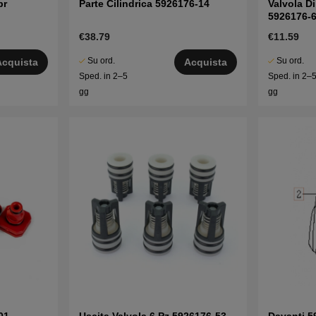
br
Parte Cilindrica 5926176-14
Valvola D
5926176-
€38.79
€11.59
Su ord.
Su ord.
Acquista
Acquista
Sped. in 2–5
Sped. in 2–
gg
gg