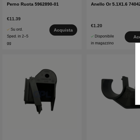
Perno Ruota 5962890-01
Anello Or 5.1X1.6 7404
€11.39
€1.20
Su ord.
Acquista
Disponibile
Sped. in 2–5
Ac
in magazzino
gg