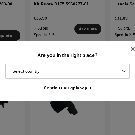
203-00
Kit Ruote D175 5960277-01
Lancia Sc
€36.99
€31.89
Su ord.
Su ord.
Acquista
Sped. in 2–5
Sped. in 2–
quista
gg
gg
Are you in the right place?
Select country
Continua su gplshop.it