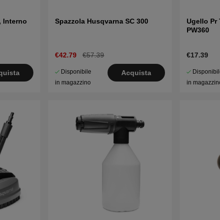
 Interno
Spazzola Husqvarna SC 300
Ugello Pr
PW360
€42.79
€57.39
€17.39
Disponibile
Disponibi
quista
Acquista
in magazzino
in magazzin