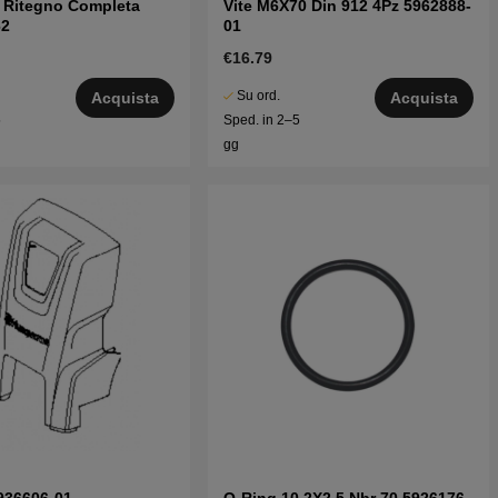
i Ritegno Completa
Vite M6X70 Din 912 4Pz 5962888-
62
01
€16.79
Su ord.
Acquista
Acquista
5
Sped. in 2–5
gg