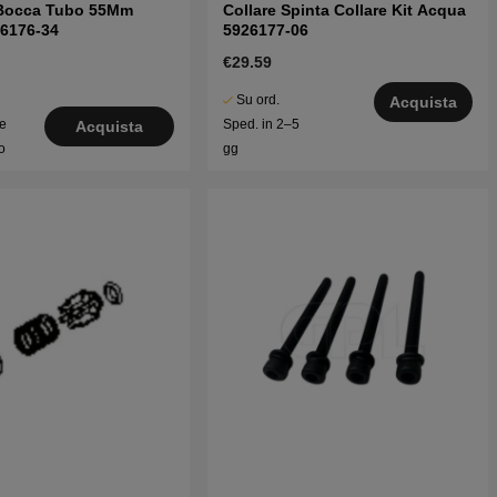
Bocca Tubo 55Mm
Collare Spinta Collare Kit Acqua
26176-34
5926177-06
€29.59
Su ord.
Acquista
le
Sped. in 2–5
Acquista
o
gg