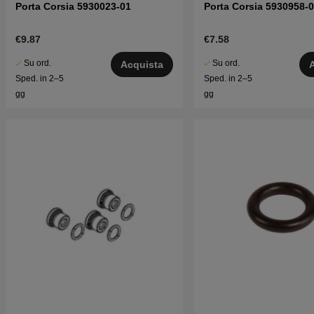
Porta Corsia 5930023-01
Porta Corsia 5930958-
€9.87
€7.58
Su ord.
Su ord.
Acquista
Sped. in 2–5
Sped. in 2–5
gg
gg