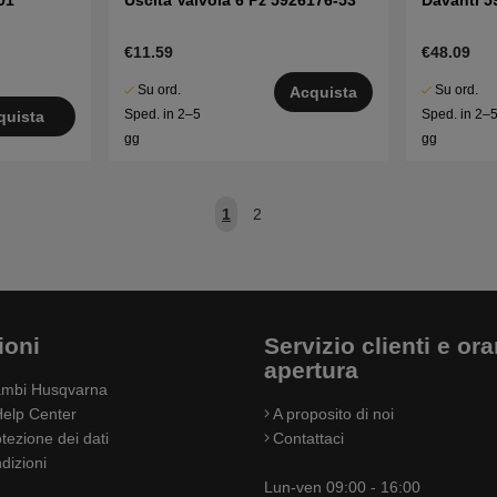
01
Uscita Valvola 6 Pz 5926176-53
Davanti 5
€11.59
€48.09
Su ord.
Su ord.
Acquista
Sped. in 2–5
Sped. in 2–
quista
gg
gg
1
2
ioni
Servizio clienti e orar
apertura
cambi Husqvarna
elp Center
A proposito di noi
otezione dei dati
Contattaci
dizioni
Lun-ven 09:00 - 16:00