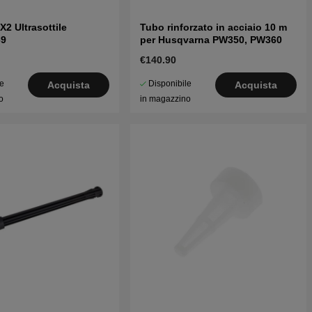
X2 Ultrasottile
Tubo rinforzato in acciaio 10 m
69
per Husqvarna PW350, PW360
€140.90
le
Disponibile
Acquista
Acquista
o
in magazzino