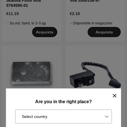
Scatola Filtro Aria
Vite 5300158-97
5764590-01
€11.19
€2.10
Su ord. Sped. in 2–5 gg
Disponibile in magazzino
Acquista
Acquista
Are you in the right place?
Limitatore di linea
Modulo di accensione
Select country
5300522-86
Husqvarna 124R, 125C,
125R, 128C, B28PS
€8.04
€51.48
€54.19