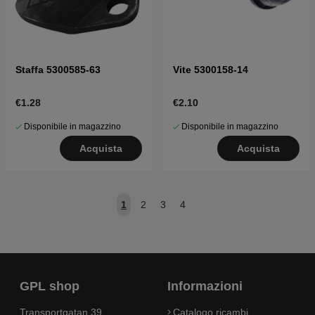
Staffa 5300585-63
Vite 5300158-14
€1.28
€2.10
Disponibile in magazzino
Disponibile in magazzino
Acquista
Acquista
1
2
3
4
GPL shop
Informazioni
Transportgatan 39
Catalogo ricambi