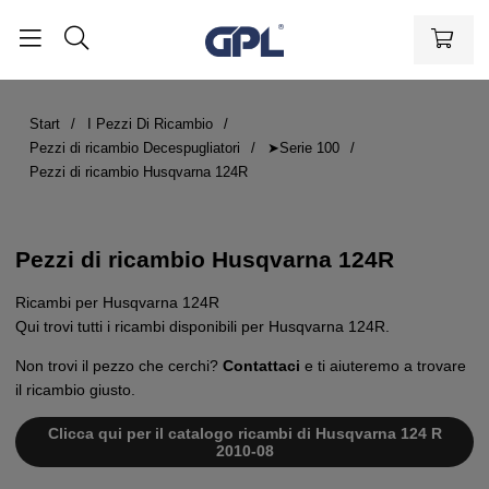
Start
I Pezzi Di Ricambio
Pezzi di ricambio Decespugliatori
➤Serie 100
Pezzi di ricambio Husqvarna 124R
Pezzi di ricambio Husqvarna 124R
Ricambi per Husqvarna 124R
Qui trovi tutti i ricambi disponibili per Husqvarna 124R.
Non trovi il pezzo che cerchi?
Contattaci
e ti aiuteremo a trovare
il ricambio giusto.
Clicca qui per il catalogo ricambi di Husqvarna 124 R
2010-08