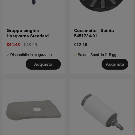
Gruppo cinghie
Cuscinetto - Spinta
Husqvarna Standard
5451734-01
€44.43
€48.29
€12.19
Disponibile in magazzino
Su ord. Sped. in 2–5 gg
Acquista
Acquista