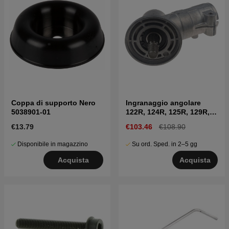
Coppa di supporto Nero
Ingranaggio angolare
5038901-01
122R, 124R, 125R, 129R,
129LK
€13.79
€103.46
€108.90
Disponibile in magazzino
Su ord. Sped. in 2–5 gg
Acquista
Acquista