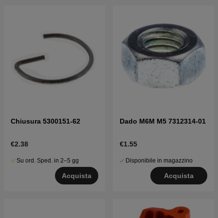
Chiusura 5300151-62
Dado M6M M5 7312314-01
€2.38
€1.55
Su ord. Sped. in 2–5 gg
Disponibile in magazzino
Acquista
Acquista