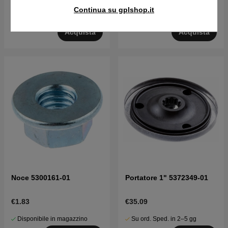
Continua su gplshop.it
Su ord. Sped. in 2–5 gg
Su ord. Sped. in 2–5 gg
Acquista
Acquista
Noce 5300161-01
Portatore 1" 5372349-01
€1.83
€35.09
Disponibile in magazzino
Su ord. Sped. in 2–5 gg