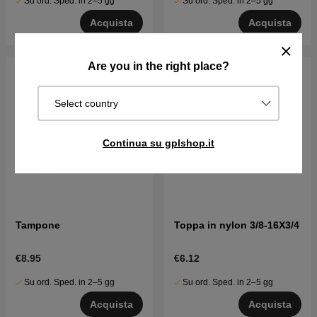
Su ord. Sped. in 2–5 gg
Su ord. Sped. in 2–5 gg
Acquista
Acquista
Are you in the right place?
Select country
Continua su gplshop.it
Tampone
Toppa in nylon 3/8-16X3/4
€8.95
€6.12
Su ord. Sped. in 2–5 gg
Su ord. Sped. in 2–5 gg
Acquista
Acquista