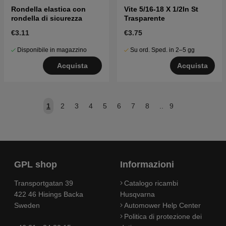
Rondella elastica con
Vite 5/16-18 X 1/2In St
rondella di sicurezza
Trasparente
€3.11
€3.75
Disponibile in magazzino
Su ord. Sped. in 2–5 gg
Acquista
Acquista
1
2
3
4
5
6
7
8
..
9
GPL shop
Informazioni
Transportgatan 39
Catalogo ricambi
422 46 Hisings Backa
Husqvarna
Sweden
Automower Help Center
Politica di protezione dei