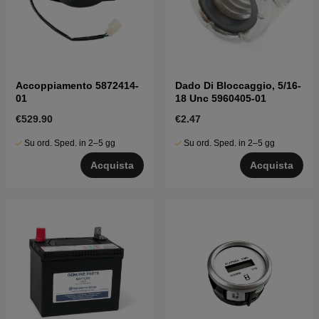
Accoppiamento 5872414-
Dado Di Bloccaggio, 5/16-
01
18 Unc 5960405-01
€529.90
€2.47
Su ord. Sped. in 2–5 gg
Su ord. Sped. in 2–5 gg
Acquista
Acquista