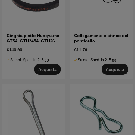
Cinghia piatto Husqvarna
Collegamento elettrico del
GT54, GTH2454, GTH260,
ponticello
LGT2554 ecc
€140.90
€11.79
Su ord. Sped. in 2–5 gg
Su ord. Sped. in 2–5 gg
Acquista
Acquista