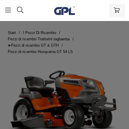
Start
I Pezzi Di Ricambio
Pezzi di ricambio Trattorini tagliaerba
➤Pezzi di ricambio GT & GTH
Pezzi di ricambio Husqvarna GT 54 LS