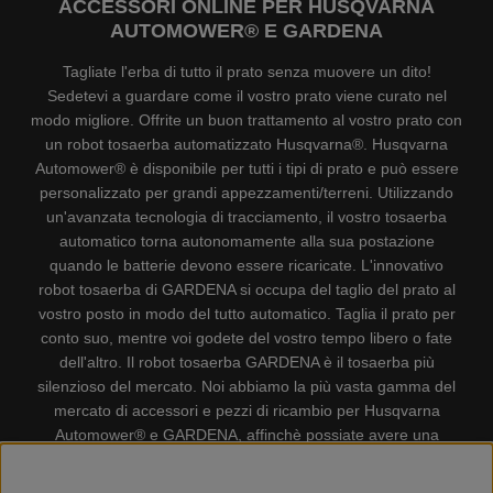
ACCESSORI ONLINE PER HUSQVARNA
AUTOMOWER® E GARDENA
Tagliate l'erba di tutto il prato senza muovere un dito!
Sedetevi a guardare come il vostro prato viene curato nel
modo migliore. Offrite un buon trattamento al vostro prato con
un robot tosaerba automatizzato Husqvarna®. Husqvarna
Automower® è disponibile per tutti i tipi di prato e può essere
personalizzato per grandi appezzamenti/terreni. Utilizzando
un'avanzata tecnologia di tracciamento, il vostro tosaerba
automatico torna autonomamente alla sua postazione
quando le batterie devono essere ricaricate. L'innovativo
robot tosaerba di GARDENA si occupa del taglio del prato al
vostro posto in modo del tutto automatico. Taglia il prato per
conto suo, mentre voi godete del vostro tempo libero o fate
dell'altro. Il robot tosaerba GARDENA è il tosaerba più
silenzioso del mercato. Noi abbiamo la più vasta gamma del
mercato di accessori e pezzi di ricambio per Husqvarna
Automower® e GARDENA, affinchè possiate avere una
gestione il più possibile comoda e semplice del vostro robot
tosaerba. Gplshop vende anche Husqvarna Motoseghe,