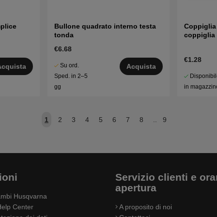
plice
Bullone quadrato interno testa
Coppiglia 
tonda
coppiglia
€6.68
€1.28
Su ord.
Acquista
Acquista
Disponibi
Sped. in 2–5
in magazzin
gg
1
2
3
4
5
6
7
8
..
9
ioni
Servizio clienti e orar
apertura
cambi Husqvarna
elp Center
A proposito di noi