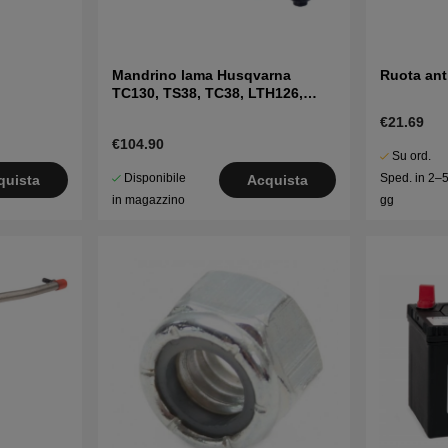
Mandrino lama Husqvarna
Ruota ant
TC130, TS38, TC38, LTH126,
LTH151 e altri
€21.69
€104.90
Su ord.
Disponibile
Sped. in 2–
quista
Acquista
in magazzino
gg