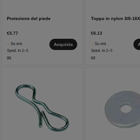
Protezione del piede
Toppa in nylon 3/8-16X
€5.77
€6.13
Su ord.
Su ord.
Acquista
Sped. in 2–5
Sped. in 2–5
gg
gg