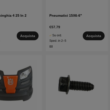
cinghia 4 25 In 2
Pneumatici 15X6-6"
€57.79
Su ord.
Acquista
Acquista
5
Sped. in 2–5
gg