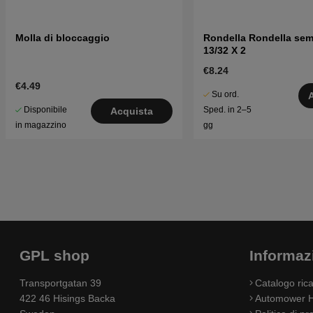
Molla di bloccaggio
Rondella Rondella sem
13/32 X 2
€8.24
€4.49
Su ord.
Disponibile
Sped. in 2–5
Acquista
in magazzino
gg
GPL shop
Informaz
Transportgatan 39
Catalogo ri
422 46 Hisings Backa
Automower H