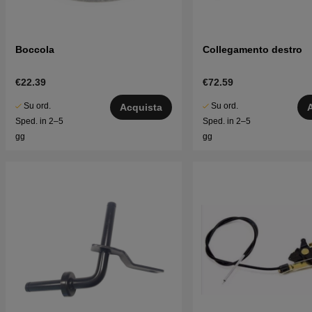
Boccola
Collegamento destro
€22.39
€72.59
Su ord.
Su ord.
Acquista
Sped. in 2–5
Sped. in 2–5
gg
gg