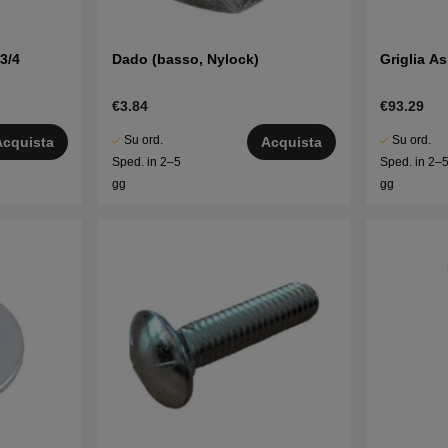
3/4
Dado (basso, Nylock)
Griglia As
€3.84
€93.29
Su ord.
Su ord.
Acquista
Acquista
Sped. in 2–5
Sped. in 2–
gg
gg