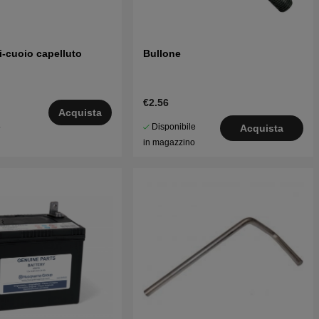
i-cuoio capelluto
Bullone
€2.56
Acquista
Disponibile
5
Acquista
in magazzino