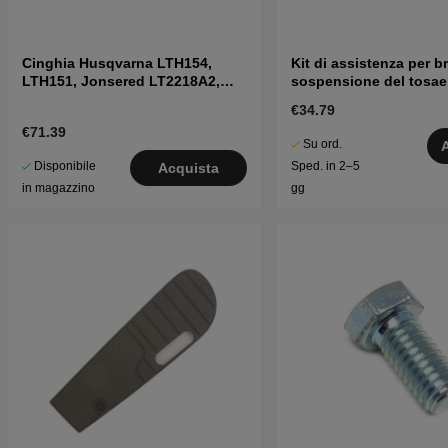
Cinghia Husqvarna LTH154,
Kit di assistenza per b
LTH151, Jonsered LT2218A2,
sospensione del tosae
LT2216A2
€34.79
€71.39
Su ord.
Disponibile
Sped. in 2–5
Acquista
in magazzino
gg