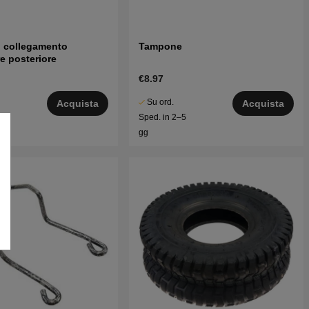
i collegamento
Tampone
re posteriore
€8.97
Su ord.
Acquista
Acquista
5
Sped. in 2–5
gg