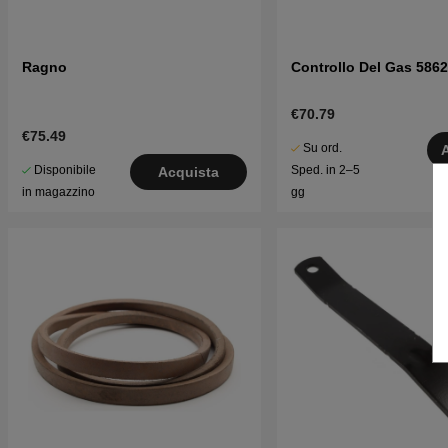
Ragno
Controllo Del Gas 586
€70.79
€75.49
Su ord.
Disponibile
Sped. in 2–5
Acquista
in magazzino
gg