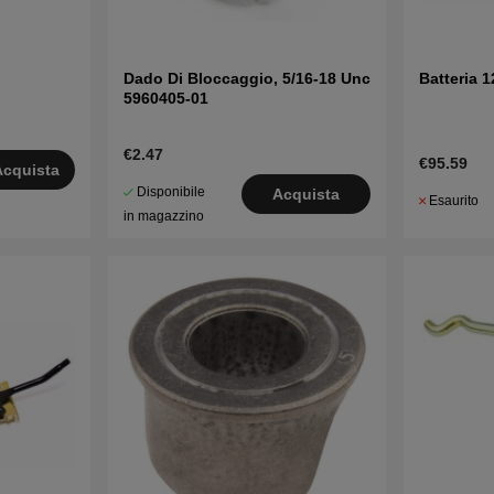
Dado Di Bloccaggio, 5/16-18 Unc
Batteria 
5960405-01
€2.47
€95.59
Acquista
Disponibile
Acquista
Esaurito
in magazzino