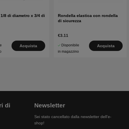
1/8 di diametro x 3/4 di
Rondella elastica con rondella
di sicurezza
€3.11
le
Disponibile
Acquista
Acquista
o
in magazzino
i di
Newsletter
Sei stato cancellato dalla newsletter dell'e-
shop!