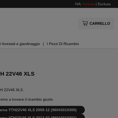
IVA:
Inclusa
|
Esclusa
CARRELLO
i forestali e giardinaggio
I Pezzi Di Ricambio
TH 22V46 XLS
 YTH 22V46 XLS.
remo a trovare il ricambio giusto.
qvarna YTH22V46 XLS 2009-12 (96043010300)
qvarna YTH22V46 XLS 2012-02 (96043010301)