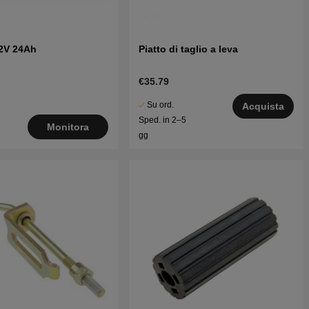
12V 24Ah
Piatto di taglio a leva
€35.79
Su ord.
Acquista
Sped. in 2–5
Monitora
gg