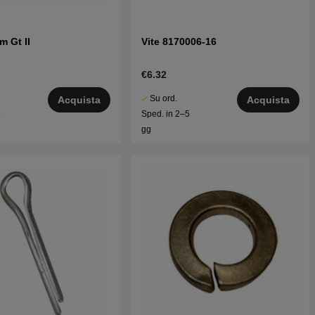
m Gt II
Vite 8170006-16
€6.32
Su ord.
Acquista
Acquista
5
Sped. in 2–5
gg