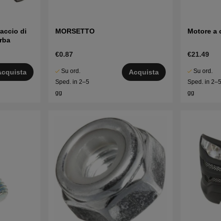
raccio di
MORSETTO
Motore a 
rba
€0.87
€21.49
Su ord.
Su ord.
Acquista
Acquista
Sped. in 2–5
Sped. in 2–
gg
gg