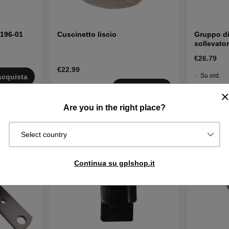
2196-01
Cuscinetto liscio
Gruppo d
sollevato
€26.79
€22.99
Su ord.
Acquista
Disponibile
Sped. in 2–
Acquista
in magazzino
gg
Are you in the right place?
Select country
Continua su gplshop.it