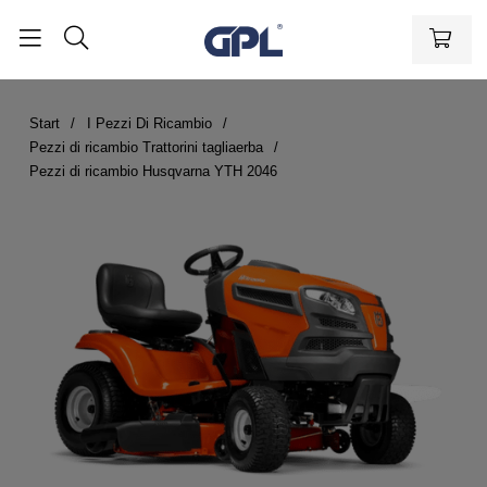
Start
I Pezzi Di Ricambio
Pezzi di ricambio Trattorini tagliaerba
Pezzi di ricambio Husqvarna YTH 2046