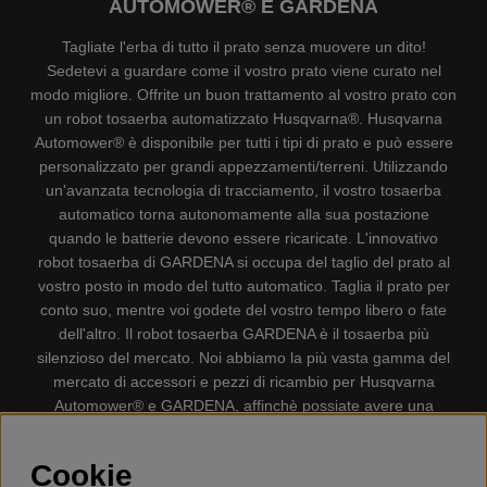
AUTOMOWER® E GARDENA
Tagliate l'erba di tutto il prato senza muovere un dito!
Sedetevi a guardare come il vostro prato viene curato nel
modo migliore. Offrite un buon trattamento al vostro prato con
un robot tosaerba automatizzato Husqvarna®. Husqvarna
Automower® è disponibile per tutti i tipi di prato e può essere
personalizzato per grandi appezzamenti/terreni. Utilizzando
un'avanzata tecnologia di tracciamento, il vostro tosaerba
automatico torna autonomamente alla sua postazione
quando le batterie devono essere ricaricate. L'innovativo
robot tosaerba di GARDENA si occupa del taglio del prato al
vostro posto in modo del tutto automatico. Taglia il prato per
conto suo, mentre voi godete del vostro tempo libero o fate
dell'altro. Il robot tosaerba GARDENA è il tosaerba più
silenzioso del mercato. Noi abbiamo la più vasta gamma del
mercato di accessori e pezzi di ricambio per Husqvarna
Automower® e GARDENA, affinchè possiate avere una
gestione il più possibile comoda e semplice del vostro robot
tosaerba. Gplshop vende anche Husqvarna Motoseghe,
Cookie
Accessori per la protezione personale, Decespugliatori,