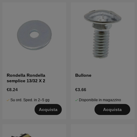
Rondella Rondella
Bullone
semplice 13/32 X 2
€8.24
€3.66
Su ord. Sped. in 2–5 gg
Disponibile in magazzino
Acquista
Acquista