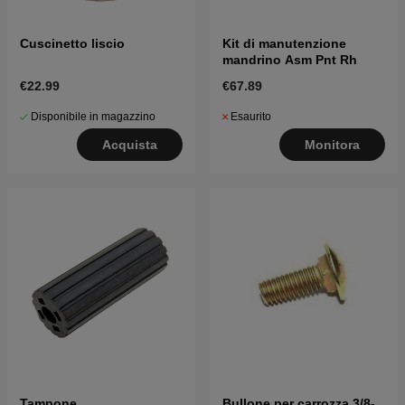
Cuscinetto liscio
Kit di manutenzione
mandrino Asm Pnt Rh
€22.99
€67.89
Disponibile in magazzino
Esaurito
Acquista
Monitora
Tampone
Bullone per carrozza 3/8-