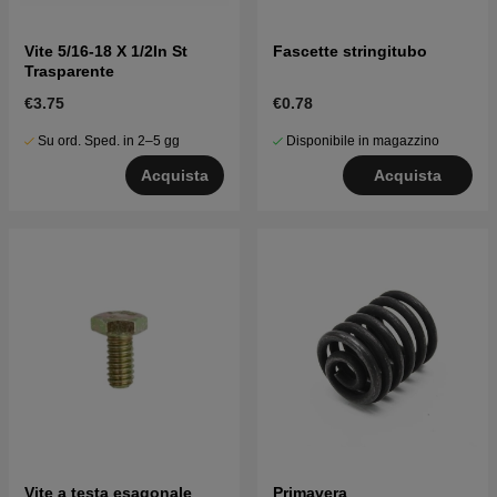
Vite 5/16-18 X 1/2In St
Fascette stringitubo
Trasparente
€3.75
€0.78
Su ord. Sped. in 2–5 gg
Disponibile in magazzino
Acquista
Acquista
Vite a testa esagonale
Primavera