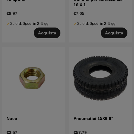
16 X 1
€8.97
€7.05
Su ord. Sped. in 2–5 gg
Su ord. Sped. in 2–5 gg
Acquista
Acquista
Noce
Pneumatici 15X6-6"
€3.57
€57.79