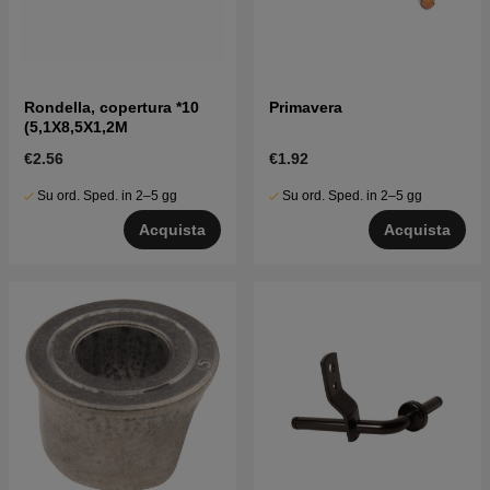
Rondella, copertura *10
Primavera
(5,1X8,5X1,2M
€2.56
€1.92
Su ord. Sped. in 2–5 gg
Su ord. Sped. in 2–5 gg
Acquista
Acquista