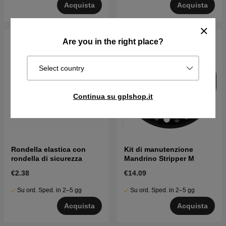
Acquista
Acquista
Are you in the right place?
Select country
Continua su gplshop.it
Rondella elastica con
Kit di manutenzione
rondella di sicurezza
Mandrino Stripper M
€2.38
€14.09
Su ord. Sped. in 2–5 gg
Su ord. Sped. in 2–5 gg
Acquista
Acquista