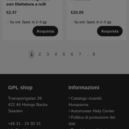
con filettatura a rulli
€2.47
€20.09
Su ord. Sped. in 2–5 gg
Su ord. Sped. in 2–5 gg
Acquista
Acquista
1
2
3
4
5
6
7
..
8
GPL shop
Informazioni
Transportgatan 39
Catalogo ricambi
422 46 Hisings Backa
Husqvarna
Sweden
Automower Help Center
Politica di protezione dei
+46 31 - 24 30 15
dati