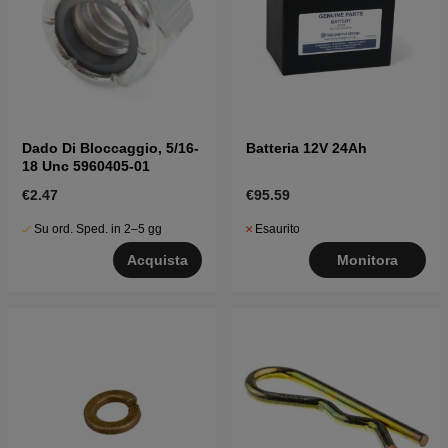
Dado Di Bloccaggio, 5/16-
Batteria 12V 24Ah
18 Unc 5960405-01
€2.47
€95.59
Su ord. Sped. in 2–5 gg
Esaurito
Acquista
Monitora