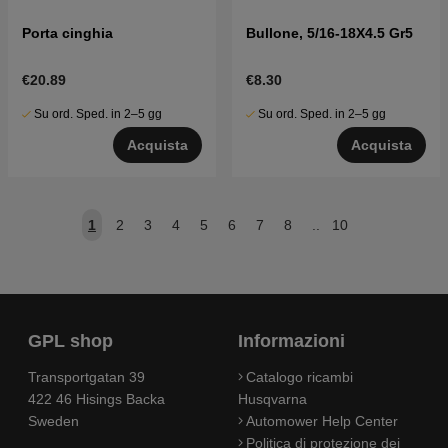
Porta cinghia
Bullone, 5/16-18X4.5 Gr5
€20.89
€8.30
Su ord. Sped. in 2–5 gg
Su ord. Sped. in 2–5 gg
Acquista
Acquista
1
2
3
4
5
6
7
8
..
10
GPL shop
Informazioni
Transportgatan 39
Catalogo ricambi
422 46 Hisings Backa
Husqvarna
Sweden
Automower Help Center
Politica di protezione dei