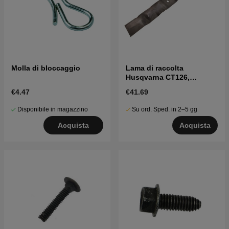
Molla di bloccaggio
Lama di raccolta
Husqvarna CT126,
CTH126, TC130, LT2213
€4.47
€41.69
ecc
Disponibile in magazzino
Su ord. Sped. in 2–5 gg
Acquista
Acquista