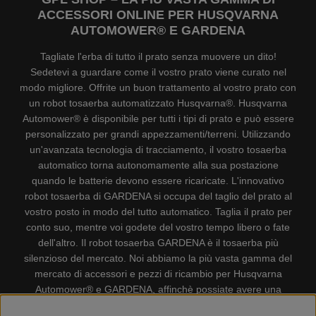
ACCESSORI ONLINE PER HUSQVARNA
AUTOMOWER® E GARDENA
Tagliate l'erba di tutto il prato senza muovere un dito!
Sedetevi a guardare come il vostro prato viene curato nel
modo migliore. Offrite un buon trattamento al vostro prato con
un robot tosaerba automatizzato Husqvarna®. Husqvarna
Automower® è disponibile per tutti i tipi di prato e può essere
personalizzato per grandi appezzamenti/terreni. Utilizzando
un'avanzata tecnologia di tracciamento, il vostro tosaerba
automatico torna autonomamente alla sua postazione
quando le batterie devono essere ricaricate. L'innovativo
robot tosaerba di GARDENA si occupa del taglio del prato al
vostro posto in modo del tutto automatico. Taglia il prato per
conto suo, mentre voi godete del vostro tempo libero o fate
dell'altro. Il robot tosaerba GARDENA è il tosaerba più
silenzioso del mercato. Noi abbiamo la più vasta gamma del
mercato di accessori e pezzi di ricambio per Husqvarna
Automower® e GARDENA, affinchè possiate avere una
gestione il più possibile comoda e semplice del vostro robot