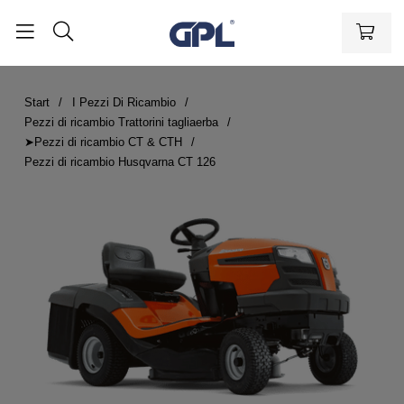
Start
I Pezzi Di Ricambio
Pezzi di ricambio Trattorini tagliaerba
➤Pezzi di ricambio CT & CTH
Pezzi di ricambio Husqvarna CT 126