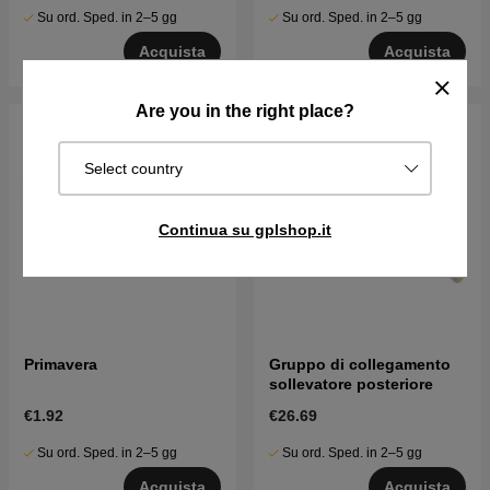
Su ord. Sped. in 2–5 gg
Su ord. Sped. in 2–5 gg
Acquista
Acquista
Are you in the right place?
Select country
Continua su gplshop.it
Primavera
Gruppo di collegamento
sollevatore posteriore
€1.92
€26.69
Su ord. Sped. in 2–5 gg
Su ord. Sped. in 2–5 gg
Acquista
Acquista