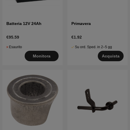
Batteria 12V 24Ah
Primavera
€95.59
€1.92
Esaurito
Su ord. Sped. in 2–5 gg
Monitora
Acquista