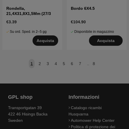
Rondella,
Bordo 6X4.5
21,4X31,8X1,5Mm (27/3
€3.39
€104.90
Su ord. Sped. in 2–5 gg
Disponibile in magazzino
Acquista
Acquista
1
2
3
4
5
6
7
..
8
GPL shop
Informazioni
Transportgatan 39
Catalogo ricambi
422 46 Hisings Backa
Husqvarna
Sweden
Automower Help Center
Politica di protezione dei