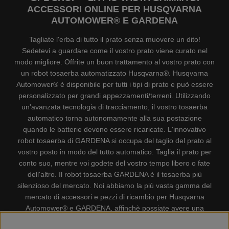
ACCESSORI ONLINE PER HUSQVARNA
AUTOMOWER® E GARDENA
Tagliate l'erba di tutto il prato senza muovere un dito!
Sedetevi a guardare come il vostro prato viene curato nel
modo migliore. Offrite un buon trattamento al vostro prato con
un robot tosaerba automatizzato Husqvarna®. Husqvarna
Automower® è disponibile per tutti i tipi di prato e può essere
personalizzato per grandi appezzamenti/terreni. Utilizzando
un'avanzata tecnologia di tracciamento, il vostro tosaerba
automatico torna autonomamente alla sua postazione
quando le batterie devono essere ricaricate. L'innovativo
robot tosaerba di GARDENA si occupa del taglio del prato al
vostro posto in modo del tutto automatico. Taglia il prato per
conto suo, mentre voi godete del vostro tempo libero o fate
dell'altro. Il robot tosaerba GARDENA è il tosaerba più
silenzioso del mercato. Noi abbiamo la più vasta gamma del
mercato di accessori e pezzi di ricambio per Husqvarna
Automower® e GARDENA, affinchè possiate avere una
gestione il più possibile comoda e semplice del vostro robot