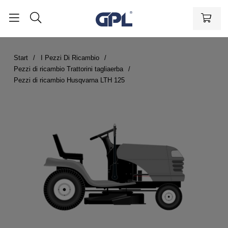
Start
I Pezzi Di Ricambio
Pezzi di ricambio Trattorini tagliaerba
Pezzi di ricambio Husqvarna LTH 125