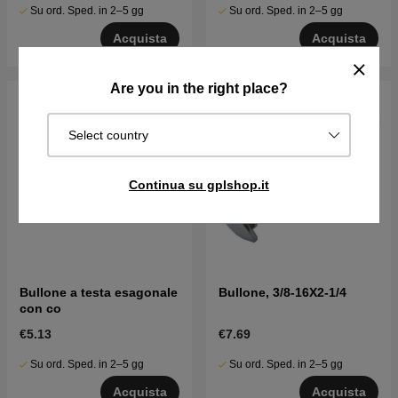
Su ord. Sped. in 2–5 gg
Su ord. Sped. in 2–5 gg
Acquista
Acquista
Are you in the right place?
Select country
Continua su gplshop.it
Bullone a testa esagonale
Bullone, 3/8-16X2-1/4
con co
€5.13
€7.69
Su ord. Sped. in 2–5 gg
Su ord. Sped. in 2–5 gg
Acquista
Acquista