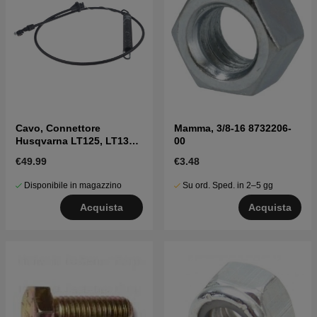
Cavo, Connettore
Mamma, 3/8-16 8732206-
Husqvarna LT125, LT130,
00
LT151 mfl
€49.99
€3.48
Disponibile in magazzino
Su ord. Sped. in 2–5 gg
Acquista
Acquista