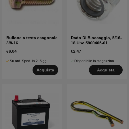
Bullone a testa esagonale
Dado Di Bloccaggio, 5/16-
3/8-16
18 Unc 5960405-01
€6.04
€2.47
Su ord. Sped. in 2–5 gg
Disponibile in magazzino
Acquista
Acquista