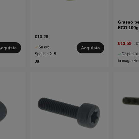
Grasso pe
ECO 100g
€10.29
€13.59
€
Su ord.
Acquista
Acquista
Disponibi
Sped. in 2–5
in magazzin
gg