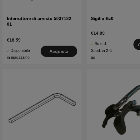
Interruttore di arresto 5037182-
Sigillo Bz0
01
€14.89
€18.59
Su ord.
Disponibile
Sped. in 2–5
Acquista
in magazzino
gg