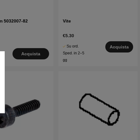
fm 5032007-82
Vite
€5.30
Su ord.
Acquista
le
Sped. in 2–5
Acquista
o
gg