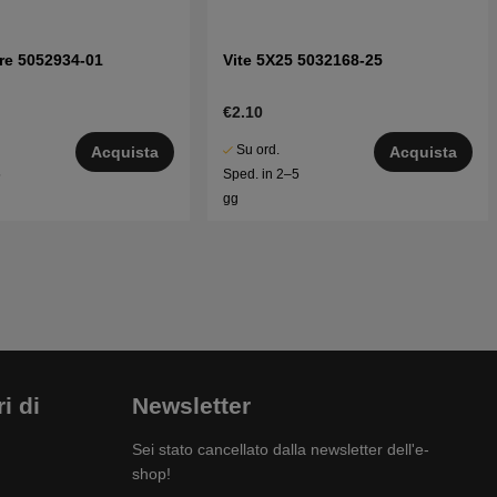
re 5052934-01
Vite 5X25 5032168-25
€2.10
Su ord.
Acquista
Acquista
5
Sped. in 2–5
gg
i di
Newsletter
Sei stato cancellato dalla newsletter dell'e-
shop!