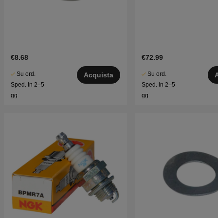
€8.68
€72.99
Su ord.
Su ord.
Acquista
Sped. in 2–5
Sped. in 2–5
gg
gg