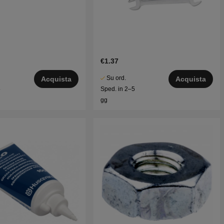
€1.37
Su ord.
Acquista
Acquista
5
Sped. in 2–5
gg