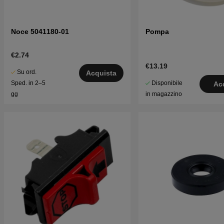
Noce 5041180-01
Pompa
€2.74
€13.19
Su ord.
Acquista
Disponibile
Sped. in 2–5
Ac
in magazzino
gg