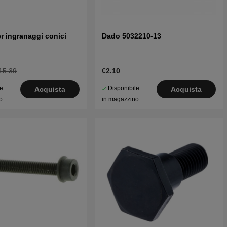
r ingranaggi conici
Dado 5032210-13
15.39
€2.10
le
Disponibile
Acquista
Acquista
o
in magazzino