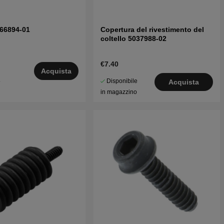
066894-01
Copertura del rivestimento del
coltello 5037988-02
€7.40
Acquista
Disponibile
5
Acquista
in magazzino