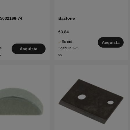
t 5032166-74
Bastone
€3.84
Su ord.
Acquista
le
Sped. in 2–5
Acquista
o
gg