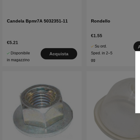
Candela Bpmr7A 5032351-11
Rondello
€1.55
€5.21
Su ord.
Disponibile
Sped. in 2–5
Acquista
in magazzino
gg