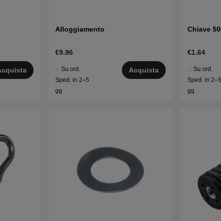
Alloggiamento
Chiave 5
€9.96
€1.64
Su ord.
Su ord.
Acquista
Acquista
Sped. in 2–5
Sped. in 2–
gg
gg