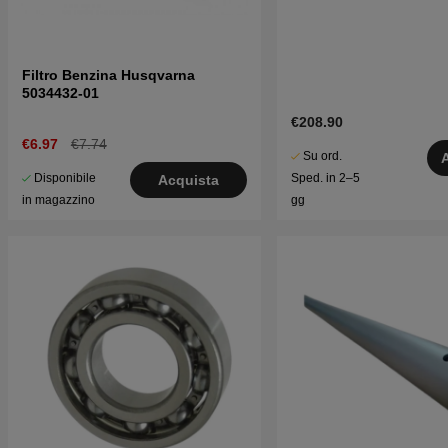
Filtro Benzina Husqvarna
5034432-01
€208.90
€6.97
€7.74
Su ord.
Disponibile
Sped. in 2–5
Acquista
in magazzino
gg