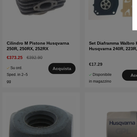
Cilindro M Pistone Husqvarna
Set Diaframma Walbro 
250R, 250RX, 252RX
Husqvarna 240R, 223R
€373.25
€392.90
€17.29
Su ord.
Acquista
Disponibile
Sped. in 2–5
Ac
in magazzino
gg