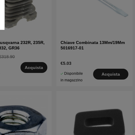
Husqvarna 232R, 235R,
Chiave Combinata 13Mm/19Mm
R32, GR36
5016917-01
€318.90
€5.03
Acquista
Disponibile
5
Acquista
in magazzino