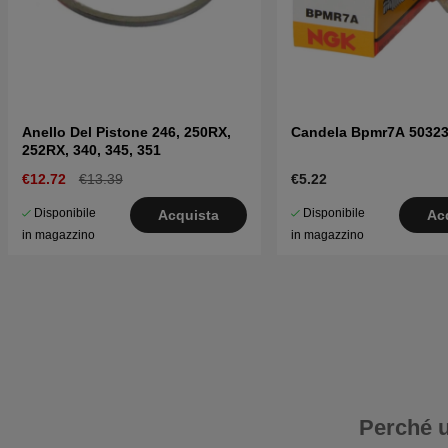
Anello Del Pistone 246, 250RX,
Candela Bpmr7A 50323
252RX, 340, 345, 351
€12.72
€13.39
€5.22
Disponibile
Disponibile
Acquista
Ac
in magazzino
in magazzino
Perché u