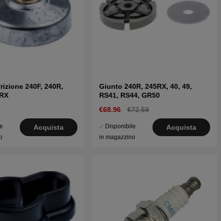
rizione 240F, 240R,
Giunto 240R, 245RX, 40, 49,
5RX
RS41, RS44, GR50
€68.96
€72.59
le
Disponibile
Acquista
Acquista
o
in magazzino