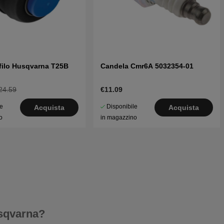
 filo Husqvarna T25B
Candela Cmr6A 5032354-01
24.59
€11.09
le
Disponibile
Acquista
Acquista
o
in magazzino
usqvarna?