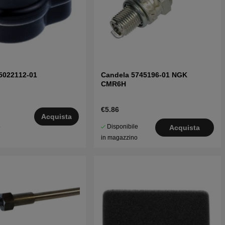
5022112-01
Candela 5745196-01 NGK
CMR6H
€5.86
Acquista
Disponibile
5
Acquista
in magazzino