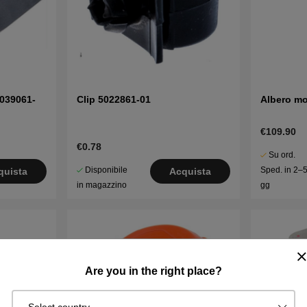
5039061-
Clip 5022861-01
Albero mo
€109.90
€0.78
Su ord.
Disponibile
Sped. in 2–
quista
Acquista
in magazzino
gg
Are you in the right place?