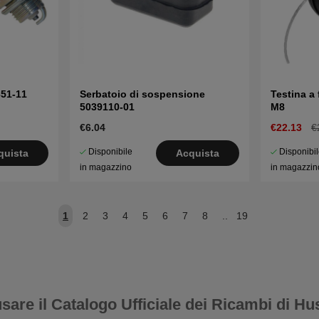
51-11
Serbatoio di sospensione
Testina a
5039110-01
M8
€6.04
€22.13
€
Disponibile
Disponibi
quista
Acquista
in magazzino
in magazzin
1
2
3
4
5
6
7
8
..
19
sare il Catalogo Ufficiale dei Ricambi di H