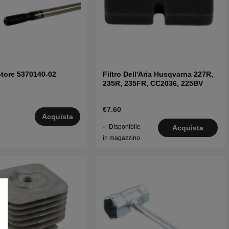
tore 5370140-02
Filtro Dell'Aria Husqvarna 227R,
235R, 235FR, CC2036, 225BV
€7.60
Acquista
Disponibile
5
Acquista
in magazzino