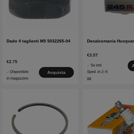
Dado 4 taglienti M5 5032265-04
Decalcomania Husqvar
€3.57
€2.75
Su ord.
Disponibile
Sped. in 2–5
Acquista
in magazzino
gg