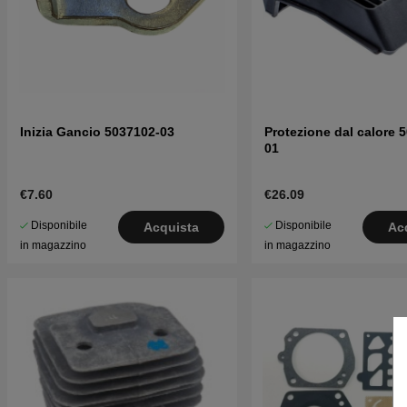
Inizia Gancio 5037102-03
Protezione dal calore 
01
€7.60
€26.09
Disponibile
Disponibile
Acquista
Ac
in magazzino
in magazzino