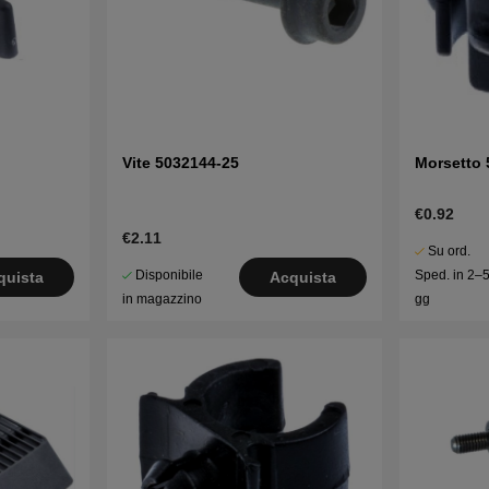
Vite 5032144-25
Morsetto 
€0.92
€2.11
Su ord.
Disponibile
Sped. in 2–
quista
Acquista
in magazzino
gg