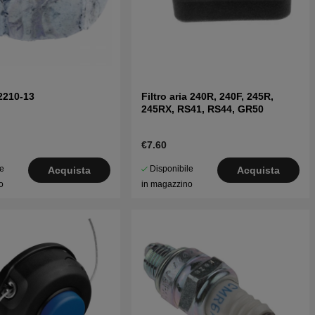
2210-13
Filtro aria 240R, 240F, 245R,
245RX, RS41, RS44, GR50
€7.60
le
Disponibile
Acquista
Acquista
o
in magazzino