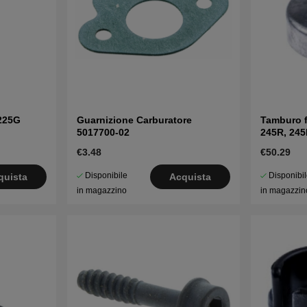
225G
Guarnizione Carburatore
Tamburo f
5017700-02
245R, 24
€3.48
€50.29
Disponibile
Disponibi
quista
Acquista
in magazzino
in magazzin