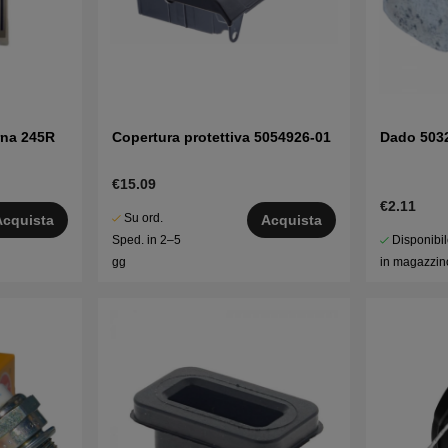
na 245R
Copertura protettiva 5054926-01
Dado 503
€15.09
€2.11
Su ord.
Acquista
Acquista
Disponibi
Sped. in 2–5
in magazzin
gg