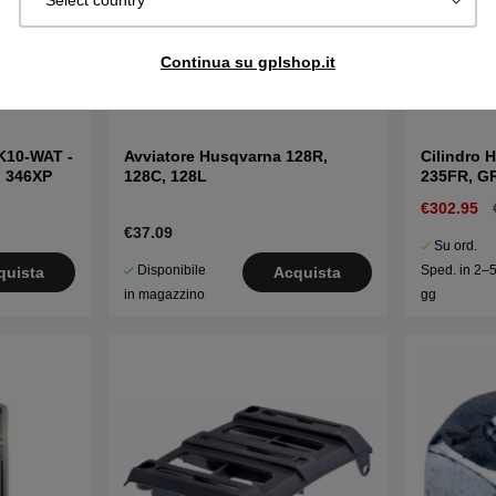
Select country
Continua su gplshop.it
K10-WAT -
Avviatore Husqvarna 128R,
Cilindro 
, 346XP
128C, 128L
235FR, G
€302.95
€37.09
Su ord.
Disponibile
Sped. in 2–
quista
Acquista
in magazzino
gg