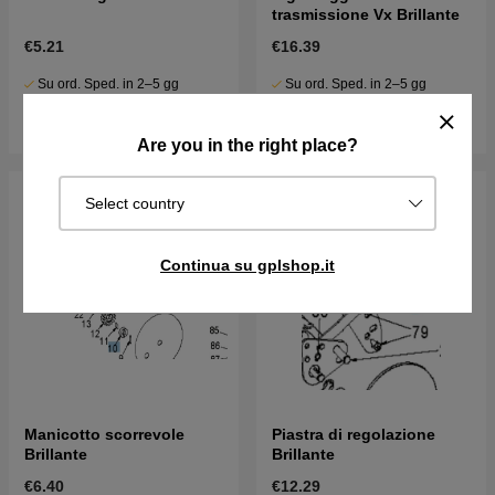
trasmissione Vx Brillante
€5.21
€16.39
Su ord. Sped. in 2–5 gg
Su ord. Sped. in 2–5 gg
Acquista
Acquista
Are you in the right place?
Select country
Continua su gplshop.it
Manicotto scorrevole
Piastra di regolazione
Brillante
Brillante
€6.40
€12.29