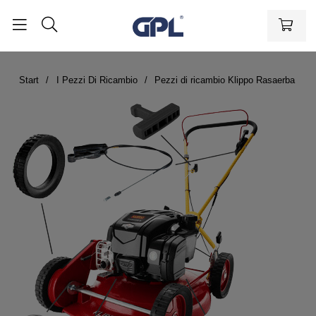
Start
I Pezzi Di Ricambio
Pezzi di ricambio Klippo Rasaerba