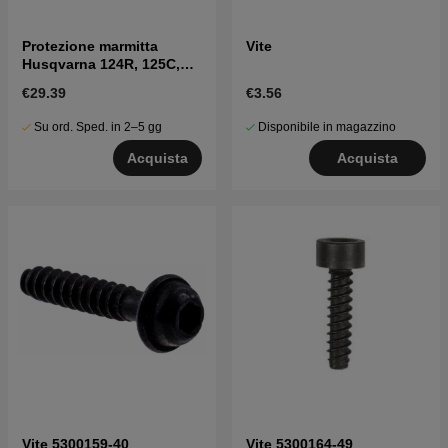
Protezione marmitta
Vite
Husqvarna 124R, 125C,
125R, 128C, 128L
€29.39
€3.56
Su ord. Sped. in 2–5 gg
Disponibile in magazzino
Acquista
Acquista
Vite 5300159-40
Vite 5300164-49