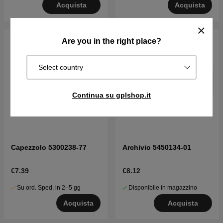
Acquista
Acquista
Are you in the right place?
Select country
Continua su gplshop.it
Capezzolo 5300238-77
Archivio 5450134-01
€7.39
€8.12
Su ord. Sped. in 2–5 gg
Disponibile in magazzino
Acquista
Acquista