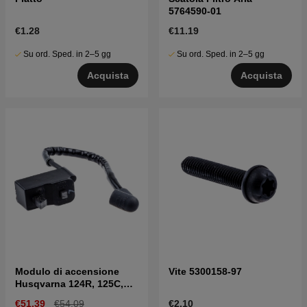
5764590-01
€1.28
€11.19
Su ord. Sped. in 2–5 gg
Su ord. Sped. in 2–5 gg
Acquista
Acquista
Modulo di accensione
Vite 5300158-97
Husqvarna 124R, 125C,
125R, 128C, B28PS
€51.39
€54.09
€2.10