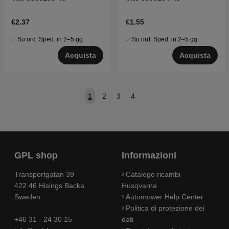
€2.37
€1.55
Su ord. Sped. in 2–5 gg
Su ord. Sped. in 2–5 gg
Acquista
Acquista
1
2
3
4
GPL shop
Informazioni
Transportgatan 39
Catalogo ricambi
422 46 Hisings Backa
Husqvarna
Sweden
Automower Help Center
Politica di protezione dei
+46 31 - 24 30 15
dati