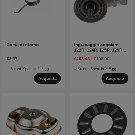
Corsa di ritorno
Ingranaggio angolare
122R, 124R, 125R, 129R,
129LK
€3.37
€103.45
€108.90
Su ord. Sped. in 2–5 gg
Su ord. Sped. in 2–5 gg
Acquista
Acquista