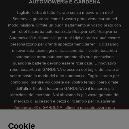
AUTOMOWER® E GARDENA
Tagliate l'erba di tutto il prato senza muovere un dito!
Sedetevi a guardare come il vostro prato viene curato nel
modo migliore. Offrite un buon trattamento al vostro prato con
un robot tosaerba automatizzato Husqvarna®. Husqvarna
Automower® è disponibile per tutti i tipi di prato e può essere
personalizzato per grandi appezzamenti/terreni. Utilizzando
un'avanzata tecnologia di tracciamento, il vostro tosaerba
automatico torna autonomamente alla sua postazione
quando le batterie devono essere ricaricate. L'innovativo
robot tosaerba di GARDENA si occupa del taglio del prato al
vostro posto in modo del tutto automatico. Taglia il prato per
conto suo, mentre voi godete del vostro tempo libero o fate
dell'altro. Il robot tosaerba GARDENA è il tosaerba più
silenzioso del mercato. Noi abbiamo la più vasta gamma del
mercato di accessori e pezzi di ricambio per Husqvarna
Automower® e GARDENA, affinchè possiate avere una
gestione il più possibile comoda e semplice del vostro robot
tosaerba. Gplshop vende anche Husqvarna Motoseghe,
Cookie
Accessori per la protezione personale, Decespugliatori,