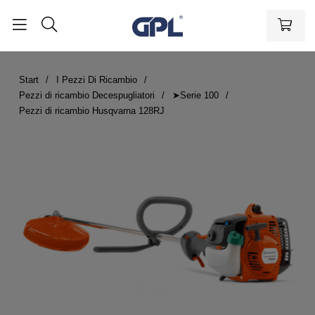
Start
I Pezzi Di Ricambio
Pezzi di ricambio Decespugliatori
➤Serie 100
Pezzi di ricambio Husqvarna 128RJ